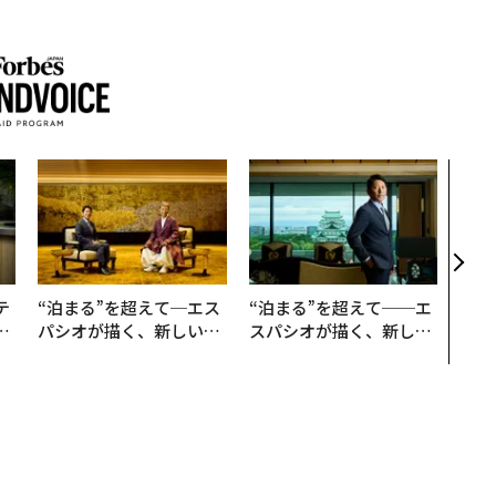
なぜ
術”
変え
月島
ショ
テ
“泊まる”を超えて─エス
“泊まる”を超えて──エ
レ
パシオが描く、新しい日
スパシオが描く、新しい
世
本のラグジュアリー（中
日本のラグジュアリー
編）
（前編）