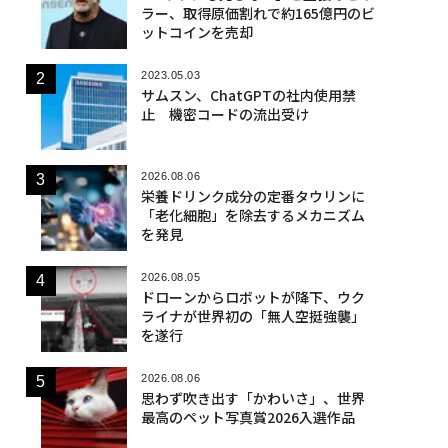
ラー、取得原価割れで約165億円のビ
ットコインを売却
2023.05.03
サムスン、ChatGPTの社内使用禁
止 機密コードの流出受け
2026.08.06
栄養ドリンク成分の定番タウリンに
「老化細胞」を除去するメカニズム
を発見
2026.08.05
ドローンからロボットが降下、ウク
ライナが世界初の「無人空挺強襲」
を遂行
2026.08.06
思わず吹き出す「かわいさ」、世界
最高のペット写真賞2026入選作品