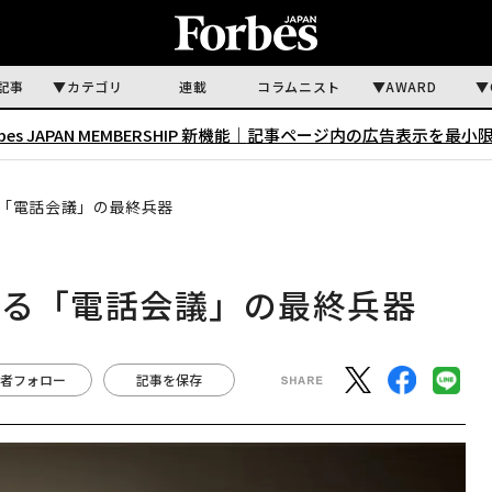
記事
カテゴリ
連載
コラムニスト
AWARD
rbes JAPAN MEMBERSHIP 新機能｜
記事ページ内の広告表示を最小
「電話会議」の最終兵器
くる「電話会議」の最終兵器
者フォロー
記事を保存