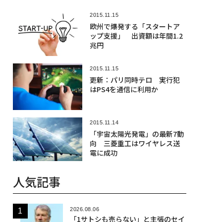
2015.11.15
欧州で爆発する「スタートア
ップ支援」 出資額は年間1.2
兆円
2015.11.15
更新：パリ同時テロ 実行犯
はPS4を通信に利用か
2015.11.14
「宇宙太陽光発電」の最新7動
向 三菱重工はワイヤレス送
電に成功
人気記事
2026.08.06
「1サトシも売らない」と主張のセイ