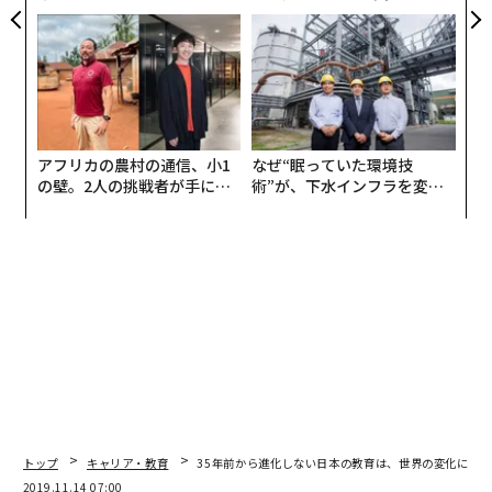
トップエグゼクティブのキャ
う”企業から“動く”企業へ【N
リアに触れる1日│CAREER S
TTドコモビジネス×PwC】
UMMIT 2026
アフリカの農村の通信、小1
なぜ“眠っていた環境技
の壁。2人の挑戦者が手にし
術”が、下水インフラを変え
た「次なる武器」
たのか──産総研×月島JFE
アクアソリューションの10年
トップ
キャリア・教育
35年前から進化しない日本の教育は、世界の変化に追
2019.11.14 07:00