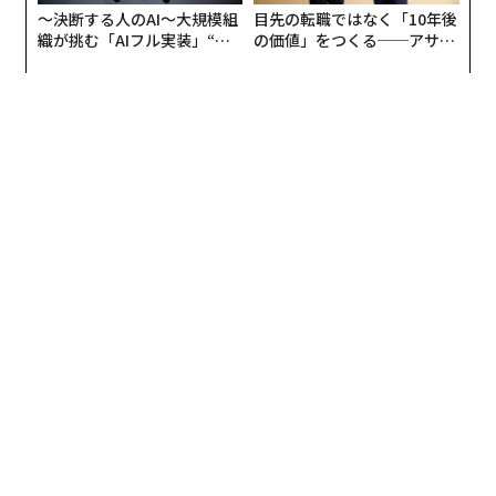
〜決断する人のAI〜大規模組
目先の転職ではなく「10年後
たちが直面する「少子高齢化」「持続的人口現象社会
織が挑む「AIフル実装」“使
の価値」をつくる──アサイ
化」「環境問題」などをはじめ、これまでの知識だけで
う”企業から“動く”企業へ【N
ンの長期伴走型支援とは
は対応しきれない問題に前向きに対応し、より豊かな生
TTドコモビジネス×PwC】
活に転換する可能性を持ち合わせている。未曾有の課題
解決や、新たな仕事の創出につなげるには、私たちにも
次のような態度が必要となる。
斬新な発想を既成概念にとらわれることなく吟味し、柔
軟に受け入れる。そしてまた、その発想を実現させるた
めに、意見やニーズの異なる人とも対話し、お互いの理
解を深め、多様な価値観を認め合い、合意を取り付ける
ことも欠かせない。さらに、合意したことは必ず実践す
るという精神をもち、たとえ失敗したとしても、結果が
出るまで考え、挑み続ける粘り強さをもつ。
そのような態度をもってこれからの社会を担うのは誰
か。いうまでもなく今の子どもたちである。子どもたち