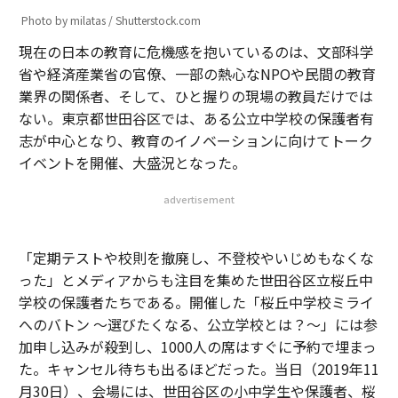
Photo by milatas / Shutterstock.com
現在の日本の教育に危機感を抱いているのは、文部科学
省や経済産業省の官僚、一部の熱心なNPOや民間の教育
業界の関係者、そして、ひと握りの現場の教員だけでは
ない。東京都世田谷区では、ある公立中学校の保護者有
志が中心となり、教育のイノベーションに向けてトーク
イベントを開催、大盛況となった。
advertisement
「定期テストや校則を撤廃し、不登校やいじめもなくな
った」とメディアからも注目を集めた世田谷区立桜丘中
学校の保護者たちである。開催した「桜丘中学校ミライ
へのバトン 〜選びたくなる、公立学校とは？〜」には参
加申し込みが殺到し、1000人の席はすぐに予約で埋まっ
た。キャンセル待ちも出るほどだった。当日（2019年11
月30日）、会場には、世田谷区の小中学生や保護者、桜