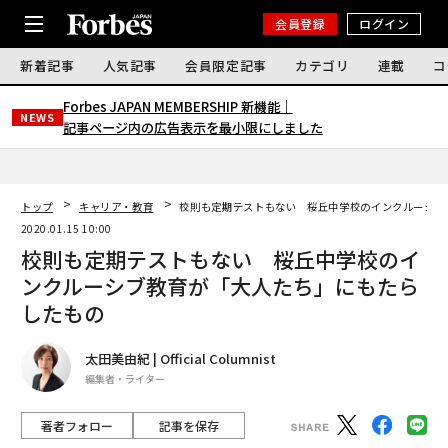
会員登録
ログイン
新着記事
人気記事
会員限定記事
カテゴリ
連載
コ
Forbes JAPAN MEMBERSHIP 新機能｜
NEWS
記事ページ内の広告表示を最小限にしました
トップ
キャリア・教育
校則も定期テストもない 桜丘中学校のインクルーシブ
2020.01.15 10:00
校則も定期テストもない 桜丘中学校のイ
ンクルーシブ教育が「大人たち」にもたら
したもの
太田美由紀 | Official Columnist
編集者・ライター
著者フォロー
記事を保存