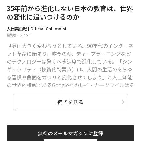
35年前から進化しない日本の教育は、世界
の変化に追いつけるのか
太田美由紀 | Official Columnist
編集者・ライター
世界は大きく変わろうとしている。90年代のインターネ
ット革命に始まり、昨今のAI、ディープラーニングなど
のテクノロジーは驚くべき速度で進化している。「シン
ギュラリティ（技術的特異点）は、人間の生活のあらゆ
る習慣や側面をガラリと変化させてしまう」と人工知能
の世界的権威であるGoogle社のレイ・カーツワイルはそ
の著書で述べているし、経済界ではすでに、われ先にと
最先端の技術を取り入れる努力をしている。それはすで
続きを見る
に多くの読者も知るところであろう。
一方、日本の教育現場はどうだろうか。均一にならされ
たテキストを使い、手書きで繰り返し学習を行うような
無料のメールマガジンに登録
旧時代的なスタイルの教育を受けている子どもたちが未