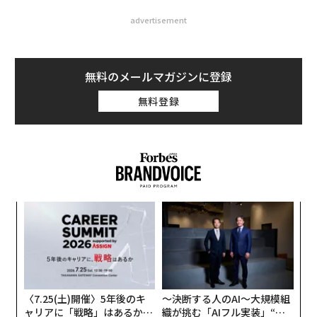
advertisement
無料のメールマガジンに登録
無料登録
A
顧客
pa
〜
な
金
個
ェ
〈7.25(土)開催〉5年後のキ
〜決断する人のAI〜大規模組
ャリアに「戦略」はあるか。
織が挑む「AIフル実装」“使