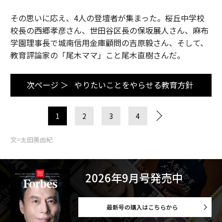
その思いに応え、4人の登壇者が集まった。桜丘中学校
校長の西郷孝彦さん、世田谷区長の保坂展人さん、麻布
学園理事長で城南信用金庫顧問の吉原毅さん、そして、
教育評論家の「尾木ママ」こと尾木直樹さんだ。
次ページ ＞
やりたいことをやらせる教育方針
1
2
3
4
文=太田美由紀
2026年9月号発売中
最新号の購入はこちらから