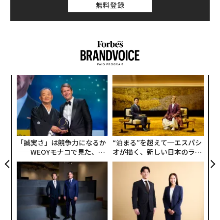
無料登録
だ大半を占めている。そのような子どもたちは、果たし
てこの先、誰も経験したことのない未知の課題が続出す
る時代を生き抜くことができるのだろうか。
今必要なのは、新しいテクノロジーを「メリット」にす
るための教育
挑
よっ
オックスフォード大学のマイケル・A・オズボーン准教
PA
「
授が、「今後10〜20年程度で、米国の総雇用者の約47%
3
の仕事が自動化されるリスクにさらされている」と論文
C
「雇用の未来」で発表したのが2013年。あれから6年が
る
「誠実さ」は競争力になるか
“泊まる”を超えて─エスパシ
経った今、技術革新はさらに加速度を増した。
──WEOYモナコで見た、く
オが描く、新しい日本のラグ
ら寿司の経営哲学
ジュアリー（中編）
しかし、仕事の自動化は必ずしも人間にとって「リス
ク」ではない。新しい技術を有効利用し、今まで存在し
なかった新しい仕事が次々に創出されるという条件が整
えば、AIをはじめとする新しいテクノロジーは、人間に
とっての「リスク」ではなく「メリット」にもなる。私