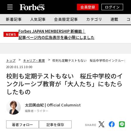
会員登録
ログイン
新着記事
人気記事
会員限定記事
カテゴリ
連載
コ
Forbes JAPAN MEMBERSHIP 新機能｜
NEWS
記事ページ内の広告表示を最小限にしました
トップ
キャリア・教育
校則も定期テストもない 桜丘中学校のインクルーシブ
2020.01.15 10:00
校則も定期テストもない 桜丘中学校のイ
ンクルーシブ教育が「大人たち」にもたら
したもの
太田美由紀 | Official Columnist
編集者・ライター
著者フォロー
記事を保存