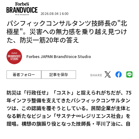
2026.08.04 16:00
パシフィックコンサルタンツ技師長の"北
極星"。災害への無力感を乗り越え見つけ
た、防災一筋20年の答え
Forbes JAPAN BrandVoice Studio
著者フォロー
記事を保存
防災は「行政任せ」「コスト」と捉えられがちだが、75
年インフラ整備を支えてきたパシフィックコンサルタン
ツは、この認識を覆そうとしている。民間企業が主体と
なる新たなビジョン「サステナ∞レジリエンス社会」を
提唱。構想の旗振り役となった技師長・平川了治に、自
身の思いと共に、ビジョンの要諦を聞いた。