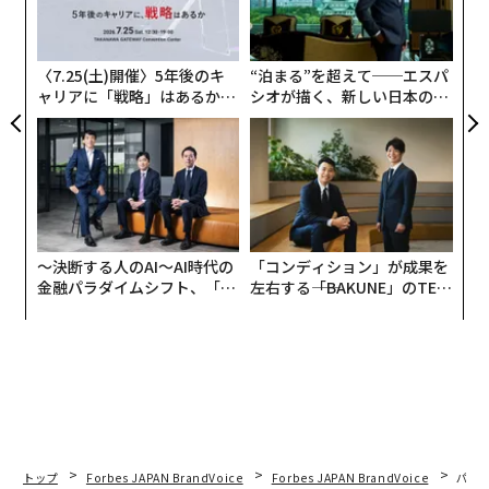
防
、く
術
た
ア
〈7.25(土)開催〉5年後のキ
“泊まる”を超えて──エスパ
ャリアに「戦略」はあるか。
シオが描く、新しい日本のラ
トップエグゼクティブのキャ
グジュアリー（前編）
リアに触れる1日│CAREER S
UMMIT 2026
〜決断する人のAI〜AI時代の
「コンディション」が成果を
金融パラダイムシフト、「超
左右する――「BAKUNE」のTEN
個別化」の核心 【MUFG×ウ
TIALが支える「挑戦者の明
ェルスナビ×PwC】
日」
トップ
Forbes JAPAN BrandVoice
Forbes JAPAN BrandVoice
パシ