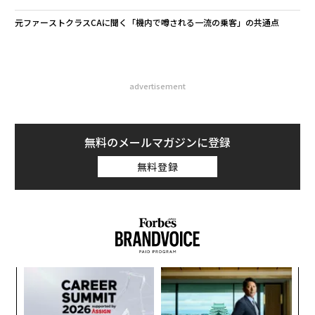
元ファーストクラスCAに聞く「機内で噂される一流の乗客」の共通点
advertisement
無料のメールマガジンに登録
無料登録
義す
パ
むス
技
無
るか
な