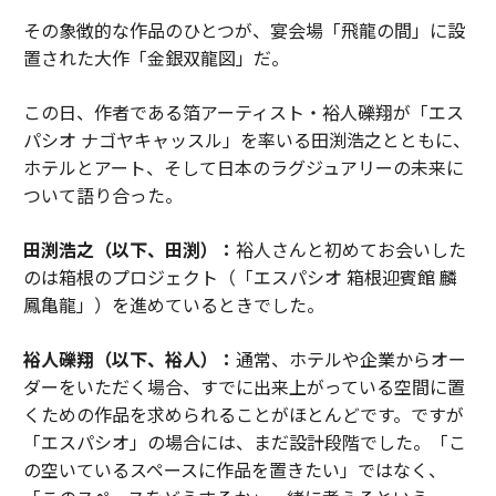
その象徴的な作品のひとつが、宴会場「飛龍の間」に設
置された大作「金銀双龍図」だ。
この日、作者である箔アーティスト・裕人礫翔が「エス
パシオ ナゴヤキャッスル」を率いる田渕浩之とともに、
ホテルとアート、そして日本のラグジュアリーの未来に
ついて語り合った。
田渕浩之（以下、田渕）：
裕人さんと初めてお会いした
のは箱根のプロジェクト（「エスパシオ 箱根迎賓館 麟
鳳亀龍」）を進めているときでした。
裕人礫翔（以下、裕人）：
通常、ホテルや企業からオー
ダーをいただく場合、すでに出来上がっている空間に置
くための作品を求められることがほとんどです。ですが
「エスパシオ」の場合には、まだ設計段階でした。「こ
の空いているスペースに作品を置きたい」ではなく、