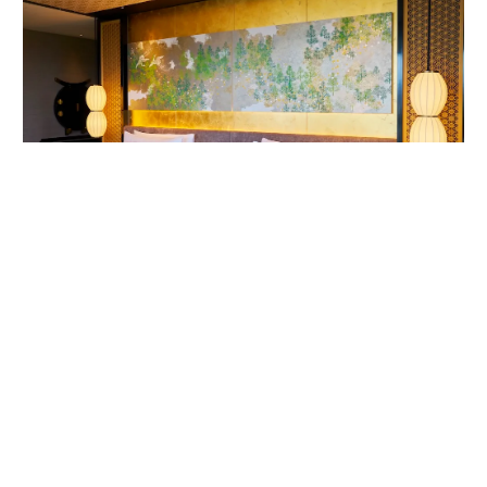
客室内ベッドルームの唐紙アート。作家は1624年から京都で続く唐紙屋
「唐長」初代の名を受け継いだ千田長右衛門。