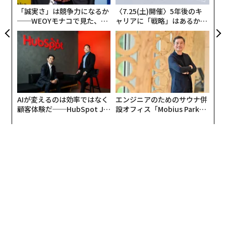
全
「誠実さ」は競争力になるか
〈7.25(土)開催〉5年後のキ
──WEOYモナコで見た、く
ャリアに「戦略」はあるか。
ら寿司の経営哲学
トップエグゼクティブのキャ
リアに触れる1日│CAREER S
UMMIT 2026
AIが変えるのは効率ではなく
エンジニアのためのサウナ併
顧客体験だ──HubSpot Ja
設オフィス「Mobius Park」
panが語る「Grow Better」
がオープン──タマディック
な組織のつくり方
が健康経営を徹底する理由
アンティ・カウッピネン教授
アンティ・カウッピネン教授は、ヘルシンキ大学で政治
哲学を専門としている。福祉の充実したフィンランドで
なぜ少子化が起きているのか、話を聞いた。