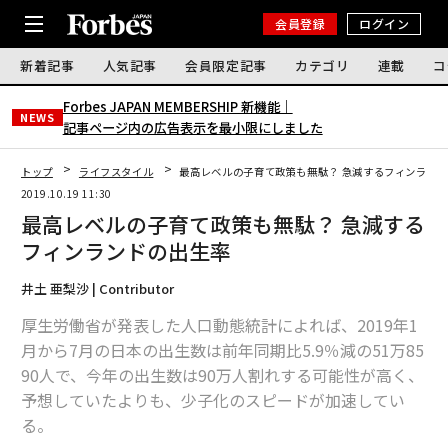
会員登録
ログイン
新着記事
人気記事
会員限定記事
カテゴリ
連載
コ
Forbes JAPAN MEMBERSHIP 新機能｜
NEWS
記事ページ内の広告表示を最小限にしました
トップ
ライフスタイル
最高レベルの子育て政策も無駄？ 急減するフィンラン
2019.10.19 11:30
最高レベルの子育て政策も無駄？ 急減する
フィンランドの出生率
井土 亜梨沙 | Contributor
厚生労働省が発表した人口動態統計によれば、2019年1
月から7月の日本の出生数は前年同期比5.9％減の51万85
90人で、今年の出生数は90万人割れする可能性が高く、
予想していたよりも、少子化のスピードが加速してい
る。