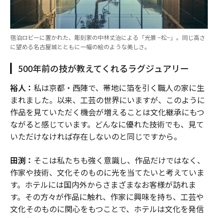
宿泊ロビーに置かれた、彫刻家の中林丈治による「光景 −松−」。同じ高さ
に望める名古屋城とともに一幅の絵のような美しさ。
500年前の技が教えてくれるラグジュアリー
裕人：
私は京都・西陣で、帯地に箔を引く職人の家に生
まれました。以来、工芸の世界にいますが、このように
作品を見ていただく機会が増えることは文化継承にもつ
ながると感じています。どんなに優れた技術でも、見て
いただけなければ存在しないのと同じですから。
田渕：
そこは私たちも強く意識し、作品だけではなく、
作家や技術、文化そのものに光を当てたいと考えていま
す。ホテルには国内外からさまざまなお客様が訪れま
す。その方々が作品に触れ、作家に興味を持ち、工芸や
文化そのものに関心をもつことで、ホテルは文化を発信