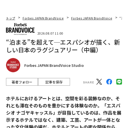
トップ
Forbes JAPAN BrandVoice
Forbes JAPAN BrandVoice
“泊
2026.08.07 11:00
“泊まる”を超えて─エスパシオが描く、新
しい日本のラグジュアリー（中編）
連載
Forbes JAPAN BrandVoice Studio
フィンランド幸せ哲学
著者フォロー
記事を保存
連載一覧
ホテルにおけるアートとは、空間を彩る装飾なのか、そ
れとも滞在そのものを豊かにする体験なのか。「エスパ
シオ ナゴヤキャッスル」が目指しているのは、作品を展
advertisement
示するホテルではなく、建築、工芸、アートが一体とな
った文化体験の場だ。ホテルとアートの密な関係から、