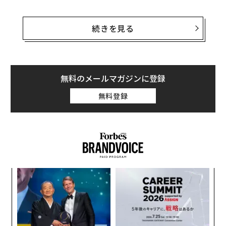
同じように出生率の急激な低下に頭を悩ませている国が
ある。北欧のフィンランドだ。国連の幸福度ランキング
続きを見る
で2年連続トップを維持している国だが、これまでも高
福祉の国として子育て政策には力を入れてきた。しか
し、2002年から2010年まで順調に伸ばしていた出生数
も、その後、急減している。
無料のメールマガジンに登録
無料登録
フィンランドの大手メディア、ヘルシンギン・サノマッ
トは「少子化が進みすぎて、近々人間の出生数よりも子
犬の出生数が上回るだろう」と予測している。
ある研究者によれば、フィンランドは「ヨーロッパの新
しい日本」になりつつあるという。食い止められない少
ンツ
挑
子化の波はなぜ起きているのか。フィンランドで3人の
への
よっ
専門家に話を聞いた。
た、
PA
内
グ
「個人」を重んじるフィンランド
実