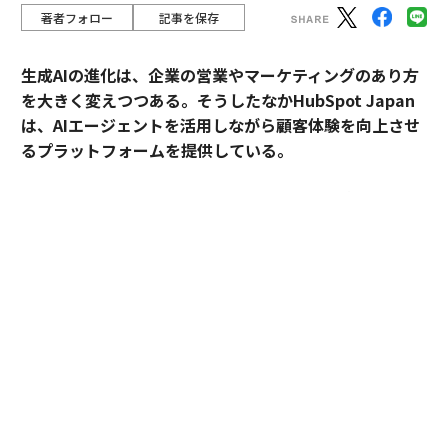
著者フォロー
記事を保存
生成AIの進化は、企業の営業やマーケティングのあり方
を大きく変えつつある。そうしたなかHubSpot Japan
は、AIエージェントを活用しながら顧客体験を向上させ
るプラットフォームを提供している。
外資・日系・スタートアップを横断して採用支援を手掛
けるエンワールド・ジャパン代表取締役社長・山本裕介
氏が、HubSpot Japanカントリーマネージャーの伊佐
裕也氏との対談を通して、AI時代に求められる組織づく
りや人材のあり方を探った。
出演者
伊佐 裕也
（HubSpot Japan カントリーマネージャー）
山本 裕介
（エンワールド・ジャパン 代表取締役社長）