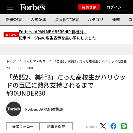
会員登録
ログイン
新着記事
人気記事
会員限定記事
カテゴリ
連載
コ
Forbes JAPAN MEMBERSHIP 新機能｜
NEWS
記事ページ内の広告表示を最小限にしました
トップ
キャリア・教育
「英語2、美術3」だった高校生がハリウッドの巨匠に熱烈支
2019.08.23 12:00
「英語2、美術3」だった高校生がハリウッ
ドの巨匠に熱烈支持されるまで
#30UNDER30
Forbes JAPAN 編集部
著者フォロー
記事を保存