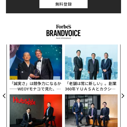
無料登録
果を
内
EN
グ
明
実
“
全
オ
ジ
「誠実さ」は競争力になるか
「老舗は常に新しい」。創業
──WEOYモナコで見た、く
360年ＹＵＡＳＡとカクシン
ら寿司の経営哲学
CEO田尻望が語る、AIを超え
る人の価値