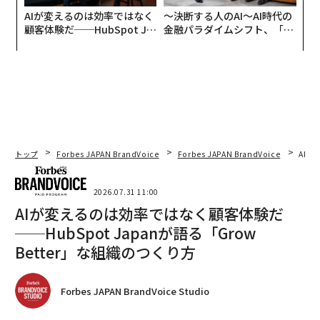
AIが変えるのは効率ではなく
〜決断する人のAI〜AI時代の
顧客体験だ──HubSpot Ja
金融パラダイムシフト、「超
panが語る「Grow Better」
個別化」の核心 【MUFG×ウ
な組織のつくり方
ェルスナビ×PwC】
トップ
Forbes JAPAN BrandVoice
Forbes JAPAN BrandVoice
AIが
2026.07.31 11:00
AIが変えるのは効率ではなく顧客体験だ
──HubSpot Japanが語る「Grow
Better」な組織のつくり方
Forbes JAPAN BrandVoice Studio