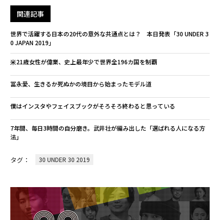
関連記事
世界で活躍する日本の20代の意外な共通点とは？ 本日発表「30 UNDER 3
0 JAPAN 2019」
米21歳女性が偉業、史上最年少で世界全196カ国を制覇
冨永愛、生きるか死ぬかの境目から始まったモデル道
僕はインスタやフェイスブックがそろそろ終わると思っている
7年間、毎日3時間の自分磨き。武井壮が編み出した「選ばれる人になる方
法」
タグ：
30 UNDER 30 2019