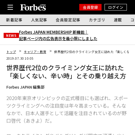
会員登録
ログイン
新着記事
人気記事
会員限定記事
カテゴリ
連載
コ
Forbes JAPAN MEMBERSHIP 新機能｜
NEWS
記事ページ内の広告表示を最小限にしました
トップ
キャリア・教育
世界歴代2位のクライミング女王に訪れた「楽しくない
2019.07.30 10:05
世界歴代2位のクライミング女王に訪れた
「楽しくない、辛い時」とその乗り越え方
Forbes JAPAN 編集部
2020年東京オリンピックの正式種目にも選ばれ、スポー
ツクライミングへの注目度は年々高まっている。そんな
なかで、日本人選手として活躍を注目されているのが野
口啓代（あきよ）だ。