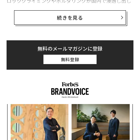
ロッククライミングやボルダリングが国内で浸透し出し
たのは、ここ10年程度。野口はそれよりも前の2000年代
の初期にわずか11歳でクライミングの世界に足を踏み入
続きを見る
れ、2008年に日本人として初めてボルダリング ワール
ドカップで優勝をおさめ、ワールドカップにおいて通算
21勝という優秀な成績を残してきた。
無料のメールマガジンに登録
長年、世界のスポーツクライミングを牽引してきた野口
無料登録
だが、「競技としてのクライミングは東京オリンピック
を最後にしたい」と話している。
自らの力で道を切り拓く女性たち「セルフメイドウーマ
ン」を紹介する連載企画
。
7月25日発売のForbes JAPAN9月号
でも特集するこの
企画で、今年30歳を迎え、新しい展開にも意欲を見せる
るか
“
野口啓代の「わくわくする瞬間」を聞いた。
、く
シ
グ
代の
目
──野口さんは、約20年前からクライミングをされてい
「超
の
たそうですね。当時はまだ、日本国内ではボルダリング
×ウ
ン