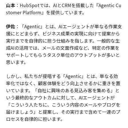
山本
：HubSpotでは、AIとCRMを搭載した『Agentic Cu
stomer Platform』を提供しています。
伊佐
：「Agentic」とは、AIエージェントが単なる作業支
援にとどまらず、ビジネス成果の実現に向けて提案から
実行までを自律的に担う仕組みを指します。一般的な生
成AIの活用では、メールの文面作成など、特定の作業を
サポートしてもらうタスク単位のアウトプットが多いと
思います。
しかし、私たちが提唱する「Agentic」とは、単なる効
率化ではなく、顧客体験をどう向上させるかに重きを置
いています。「自社に興味のある見込み客を集める」と
いう最終的なアウトカムに対して、AIエージェントが
「こういう人たちに、こういう内容のメールやブログを
届けましょう」と提案し、その実行まで含めて一連のプ
ロセスを自律的に担います。