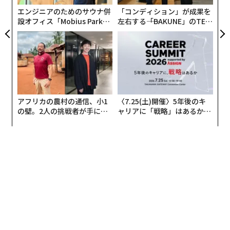
やロッククライミングなどは浸透していなかったかと思
エンジニアのためのサウナ併
「コンディション」が成果を
いますが、どのようにクライミングと出会ったのです
設オフィス「Mobius Park」
左右する――「BAKUNE」のTEN
か？
がオープン──タマディック
TIALが支える「挑戦者の明
が健康経営を徹底する理由
日」
家族でグアムに旅行したときにクライミングを体験した
が、始めたきっかけでした。小学校5年生のときのこと
です。もともと木登りをするのがすごく好きだったの
で、すぐに夢中になり、その1年後には大会に参加する
アフリカの農村の通信、小1
〈7.25(土)開催〉5年後のキ
ようになりました。
の壁。2人の挑戦者が手にし
ャリアに「戦略」はあるか。
た「次なる武器」
トップエグゼクティブのキャ
多分、私は本番に強いタイプなんだと思います。当時、
リアに触れる1日│CAREER S
UMMIT 2026
それほど練習をしていなくても次々に大会で結果を出せ
て、全日本ユースも制覇してきました。競技会場で課題
の壁を見ると、それを登ることが楽しみでわくわくする
し、会場に漂う緊張感がいいプレッシャーになって、集
中力が高まっていくんです。勝つと親が褒めてくれるの
も嬉しくて、どんどんのめり込んでいきました。