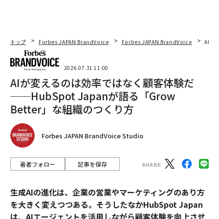
トップ
Forbes JAPAN BrandVoice
Forbes JAPAN BrandVoice
AIが
2026.07.31 11:00
AIが変えるのは効率ではなく顧客体験だ
──HubSpot Japanが語る「Grow
Better」な組織のつくり方
Forbes JAPAN BrandVoice Studio
著者フォロー
記事を保存
生成AIの進化は、企業の営業やマーケティングのあり方
を大きく変えつつある。そうしたなかHubSpot Japan
は、AIエージェントを活用しながら顧客体験を向上させ