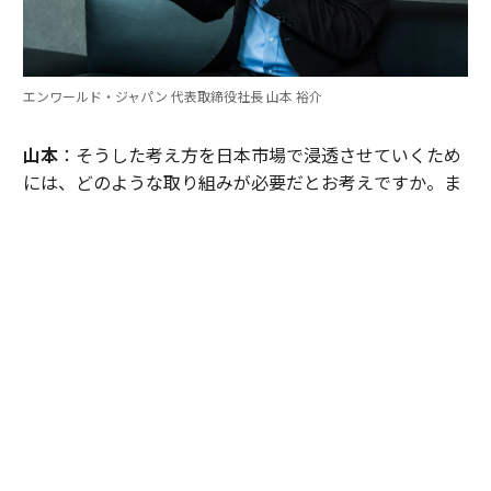
エンワールド・ジャパン 代表取締役社長 山本 裕介
山本
：そうした考え方を日本市場で浸透させていくため
には、どのような取り組みが必要だとお考えですか。ま
たグローバル本社と日本市場の間で「橋渡し役」を務め
るなかで感じることも聞かせてください。
伊佐
：日本企業がどうすれば「顧客の成功」を起点にGr
ow Betterできるか──それを今でも考え続けていま
す。環境が変わればGrow Betterの実現の仕方も変わる
し、必要なツールも変わる。「どうするべきなんだろ
う」と問い続けることが大切だと思っていて、それが私
をここに留めている理由です。
外資系企業でよくあるのは、本社側がグローバルで成功