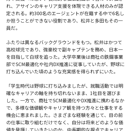
れ、アサインのキャリア支援を体現できる人材のみが認
定される。約300名のエージェントが在籍する中で6名し
か担うことができない役割であり、松井と多田もその一
員だ。
ふたりは異なるバックグラウンドをもつ。松井はかつて
高校球児であり、強豪校で副キャプテンを務め、日本一
を目指して白球を追った。大学卒業後は商社の鉄鋼事業
部でSCM最適化や社内DX推進に従事していたが、野球に
打ち込んでいた頃のような充実感を得られずにいた。
「学生時代は野球に打ち込みましたが、就職活動では明
確なキャリアの軸を持ち切れないまま、1社目を選びま
した。一方で、商社でSCM最適化やDX推進に携わるなか
で、多様な価値観やキャリア観を持つ方々と仕事をする
機会に恵まれました。さまざまな経験を通じて、目の前
の仕事に取り組むだけでなく、自分は将来どのような価
値を発揮していきたいのか、中長期的な視点でキャリア