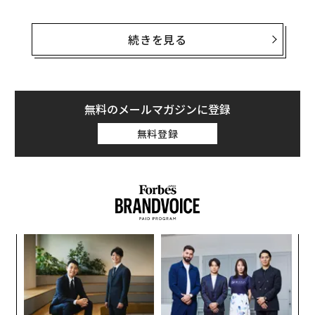
2015年4月に設立されたチェイナリシスは、まず仮想通
貨の窃盗事件の検証から事業を始め、シルクロードなど
続きを見る
の地下サイトにおける仮想通貨を用いた薬物の売買状況
を分析した。レビンはその後、仮想通貨関連の企業が当
局のコンプライアンスに合致するためのツールを生み出
した。
無料のメールマガジンに登録
無料登録
チェイナリシスの事業は拡大し、2018年の売り上げは推
定800万ドルに達した。同社はAccelやBenchmarkなどの
ベンチャーキャピタルから5300万ドル（約5億7000万
円）の資金調達を実施し、今年のフォーブスの「次世代
スタートアップ（Next Billion-Dollar Startups）」リス
トに、仮想通貨関連企業としては初めて選出された。
─レ
A
込め
顧客
pa
るか
〜
な
、く
織
う