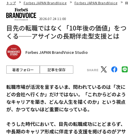
トップ
Forbes JAPAN BrandVoice
Forbes JAPAN BrandVoice
目先
2026.07.24 11:00
目先の転職ではなく「10年後の価値」をつ
くる──アサインの長期伴走型支援とは
Forbes JAPAN BrandVoice Studio
著者フォロー
記事を保存
転職市場が活況を呈するいま、問われているのは「次に
どの会社へ行くか」だけではない。「これからどのよう
なキャリアを築き、どんな人生を描くのか」という視点
が、かつてないほど重要になっている。
そうした時代において、目先の転職成功にとどまらず、
中長期のキャリア形成に伴走する支援を掲げるのがアサ