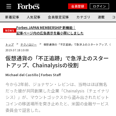
会員登録
ログイン
新着記事
人気記事
会員限定記事
カテゴリ
連載
コ
Forbes JAPAN MEMBERSHIP 新機能｜
NEWS
記事ページ内の広告表示を最小限にしました
トップ
テクノロジー
仮想通貨の「不正追跡」で急浮上のスタートアップ、Chaina
2019.07.18 10:00
仮想通貨の「不正追跡」で急浮上のスター
トアップ、Chainalysisの役割
Michael del Castillo | Forbes Staff
今から2年前、ジョナサン・レビンは、当時はほぼ無名
だった彼が共同創業した企業「Chainalysis（チェイナリ
シス）」が、マウントゴックスから盗み出されたビット
コインの移送場所を突き止めたと、米国の金融サービス
委員会で証言した。