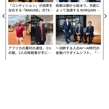
T
「コンディション」が成果を
挑戦は個から始まり、共創に
左右する――「BAKUNE」のTEN
よって加速する NORQAIN JA
TIALが支える「挑戦者の明
PAN 特別座談会
日」
アフリカの農村の通信、小1
〜決断する人のAI〜AI時代の
の壁。2人の挑戦者が手にし
金融パラダイムシフト、「超
た「次なる武器」
個別化」の核心 【MUFG×ウ
ェルスナビ×PwC】