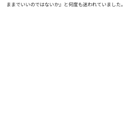
ままでいいのではないか』と何度も迷われていました。
私は特定の企業や環境を勧めたかったわけではありませ
ん。ただ、ご本人が対話を重ねる中で見えてきた価値観
や将来像を考えたとき、その選択を後悔しないために
は、一度立ち止まって自分自身の意思と向き合うことが
大切だと感じました。そこで『どちらを選ぶかではな
く、自分で納得して選ぶことが、この先のキャリアにと
って何より大切だと思います』と率直にお伝えしまし
た。加えて、現職と比較した際の得られる経験やスキ
ル、転職することによるメリットとデメリットを提示
し、目指したい将来像や自分らしいと感じるのはどちら
かという議論を重ねました。
最終的にご本人は自らの意思で新たな環境を選択されま
した。入社当初は慣れない環境に苦労される場面もあり
ましたが、定期的な面談を重ねながら継続的に伴走させ
ていただきました。すると少しずつ成果が表れ始め、社