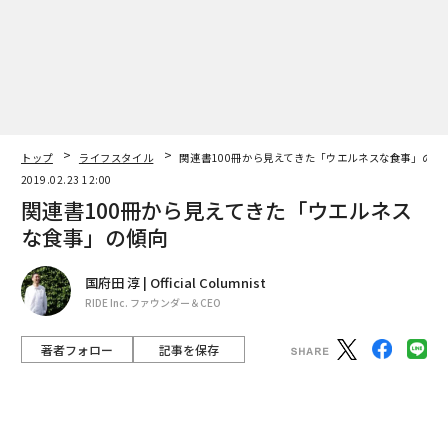
トップ
ライフスタイル
関連書100冊から見えてきた「ウエルネスな食事」の傾
2019.02.23 12:00
関連書100冊から見えてきた「ウエルネス
な食事」の傾向
国府田 淳 | Official Columnist
翻訳＝遠藤康子/ガリレオ
RIDE Inc. ファウンダー＆CEO
著者フォロー
記事を保存
2026年9月号発売中
巷には「食」関連の書籍が溢れている
最新号の購入はこちらから
ネットの普及により、知識がコモディティ化していく中