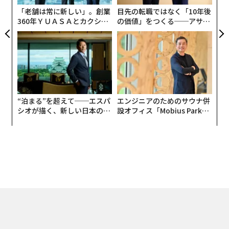
役割を果たす酵素を新たに発見した。この酵素は、ブロ
ア
「老舗は常に新しい」。創業
目先の転職ではなく「10年後
ッコリーなどのアブラナ科の野菜に含まれている天然成
360年ＹＵＡＳＡとカクシン
の価値」をつくる──アサイ
分によって抑制できる可能性がある」と、パンドルフィ
CEO田尻望が語る、AIを超え
ンの長期伴走型支援とは
は述べた。
る人の価値
“泊まる”を超えて──エスパ
エンジニアのためのサウナ併
シオが描く、新しい日本のラ
設オフィス「Mobius Park」
グジュアリー（前編）
がオープン──タマディック
が健康経営を徹底する理由