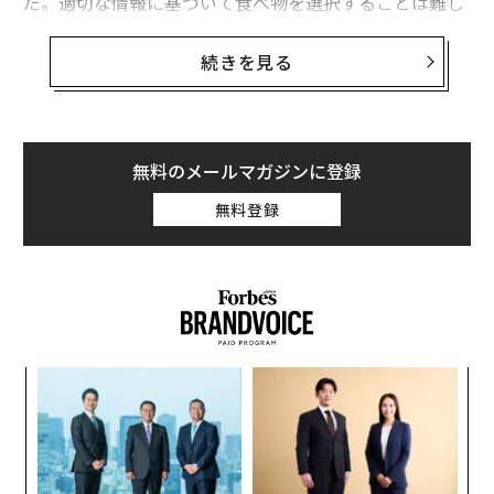
だ。適切な情報に基づいて食べ物を選択することは難し
いのが現状だ。
続きを見る
ただ、ブロッコリーやそれと同じ科に属する野菜には、
一部のがんの発生リスクを低減させる効果があることは
広く認識されている。権威ある科学誌『サイエンス』に
2019年5月に掲載された論文では、ブロッコリーに含ま
無料のメールマガジンに登録
れる成分には、がんを予防する可能性、ならびに特定の
無料登録
種類のがん治療に役立つ可能性があることが示された。
ハーバード大学医学大学院（Harvard Medical School）
の研究者たちによる研究だ。
研究を率いたピエール・パオロ・パンドルフィ（Pier Pa
olo Pandolfi）医学博士は、米ボストンにあるハーバー
なく
パ
ド大学医学大学院附属ベス・イスラエル・ディーコネ
Ja
技
ス・メディカルセンター（BIDMC）で、がんセンターお
er」
無
な
よびがん研究所ディレクターを務めている。「私たち
防
術
は、がんの発生に不可欠な経路を作り出すうえで重要な
た