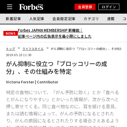
会員登録
ログイン
新着記事
人気記事
会員限定記事
カテゴリ
連載
コ
Forbes JAPAN MEMBERSHIP 新機能｜
NEWS
記事ページ内の広告表示を最小限にしました
トップ
ライフスタイル
がん抑制に役立つ「ブロッコリーの成分」、その仕組み
2019.05.25 11:30
がん抑制に役立つ「ブロッコリーの成
分」、その仕組みを特定
Victoria Forster | Contributor
特定の食物について、「がん予防に効く」とか「食べる
とがんになりやすい」とかいった情報が、次から次へと
押し寄せてくる。同じ食べ物なのに、耳を傾ける意見、
または読む情報によって、がんの予防になるとされた
り、がんの原因になるとされたりする場合さえあるよう