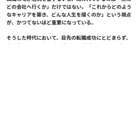
どの会社へ行くか」だけではない。「これからどのよう
なキャリアを築き、どんな人生を描くのか」という視点
が、かつてないほど重要になっている。
そうした時代において、目先の転職成功にとどまらず、
中長期のキャリア形成に伴走する支援を掲げるのがアサ
インだ。
その支援を体現するのが、卓越した実績と高い専門性を
備えたごく限られた人材にのみ与えられる役割「アソシ
エイトプリンシパル」である。今回は、その役割を担う
松井孝太郎と多田有花に、キャリアに寄り添い続ける覚
悟と支援哲学を聞いた。
全社の支援品質向上を牽引する「アソシエイト
プリンシパル」
少子高齢化による人材不足やキャリア観の多様化を背景