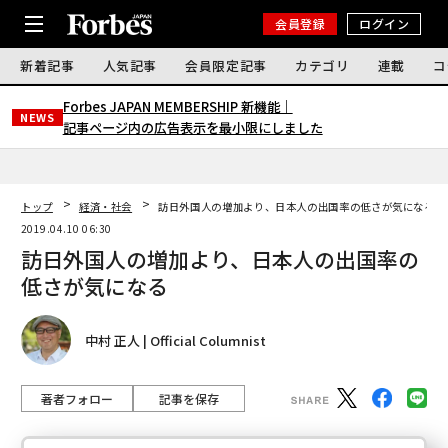
会員登録
ログイン
新着記事
人気記事
会員限定記事
カテゴリ
連載
コ
Forbes JAPAN MEMBERSHIP 新機能｜
NEWS
記事ページ内の広告表示を最小限にしました
トップ
経済・社会
訪日外国人の増加より、日本人の出国率の低さが気になる
2019.04.10 06:30
訪日外国人の増加より、日本人の出国率の
低さが気になる
中村 正人 | Official Columnist
著者フォロー
記事を保存