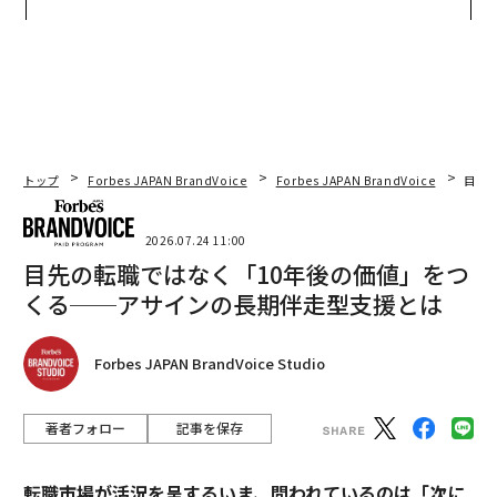
ジュアリー（中編）
う”企業から“動く”企業へ【N
TTドコモビジネス×PwC】
トップ
Forbes JAPAN BrandVoice
Forbes JAPAN BrandVoice
目先
2026.07.24 11:00
目先の転職ではなく「10年後の価値」をつ
くる──アサインの長期伴走型支援とは
Forbes JAPAN BrandVoice Studio
著者フォロー
記事を保存
転職市場が活況を呈するいま、問われているのは「次に