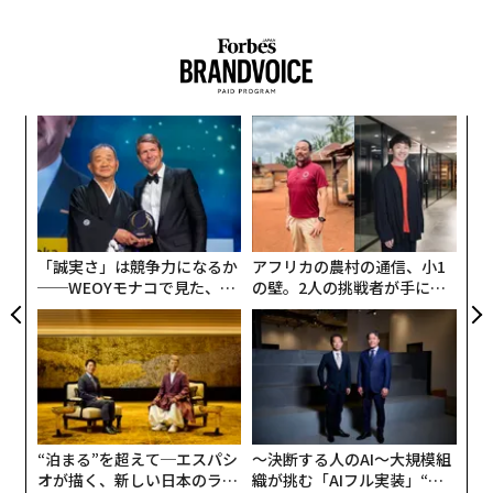
目
の
ン
“
シ
グ
「誠実さ」は競争力になるか
アフリカの農村の通信、小1
──WEOYモナコで見た、く
の壁。2人の挑戦者が手にし
ら寿司の経営哲学
た「次なる武器」
“泊まる”を超えて─エスパシ
〜決断する人のAI〜大規模組
オが描く、新しい日本のラグ
織が挑む「AIフル実装」“使