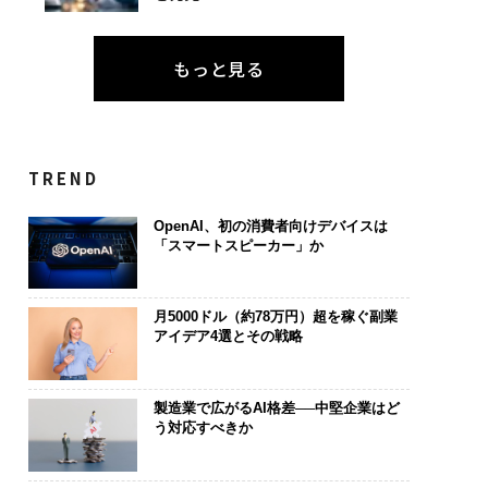
もっと見る
TREND
OpenAI、初の消費者向けデバイスは
「スマートスピーカー」か
月5000ドル（約78万円）超を稼ぐ副業
アイデア4選とその戦略
製造業で広がるAI格差──中堅企業はど
う対応すべきか