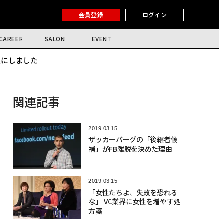
会員登録
ログイン
CAREER
SALON
EVENT
限にしました
関連記事
2019.03.15
ザッカーバーグの「後継者候
補」がFB離脱を決めた理由
2019.03.15
「女性たちよ、失敗を恐れる
な」 VC業界に女性を増やす処
方箋