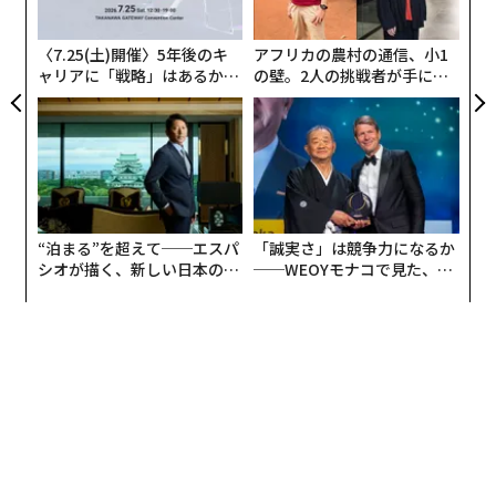
個
人の起業家によって北欧のフィンランドで始まった。11
ェ
年目を迎えた昨年、20000人の参加者が130カ国以上か
〈7.25(土)開催〉5年後のキ
アフリカの農村の通信、小1
ら集まった。世界中から注目される祭典は、東京でも開
ャリアに「戦略」はあるか。
の壁。2人の挑戦者が手にし
トップエグゼクティブのキャ
た「次なる武器」
催されている。「Slush Tokyo 2019」は今年で5年目を
リアに触れる1日│CAREER S
迎えた。
UMMIT 2026
2日間で6000人の参加者、600社のスタートアップ、250
人の投資家が東京ビッグサイトの会場に集まった。大企
業のスポンサーが何社もつき、国内外から300のメディ
“泊まる”を超えて──エスパ
「誠実さ」は競争力になるか
アが取材した。そんな大規模イベントを支えたのは、40
シオが描く、新しい日本のラ
──WEOYモナコで見た、く
グジュアリー（前編）
ら寿司の経営哲学
0人の学生ボランティアだった。
今年、Slush Tokyo代表の座はフィンランド人のアンテ
ィ・ソンニネンから、東京外国語大学に通う古川遥夏の
手に渡り、初めてローカルスタッフが代表になった。Sl
ush Tokyoは今後日本と東京をどのように変えたいの
か、スタートアップイベントを支え、まさにチャレンジ
をし続ける彼女にその展望を聞いた。（以下、古川談）