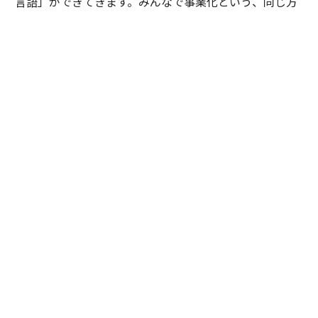
言語」ができてきます。みんなで事業化という、同じ方
向を向いていこうという雰囲気を生み出すんです。この
ようなスタートアップマインドの浸透が今後の会社にと
ってとても重要であると考えています。