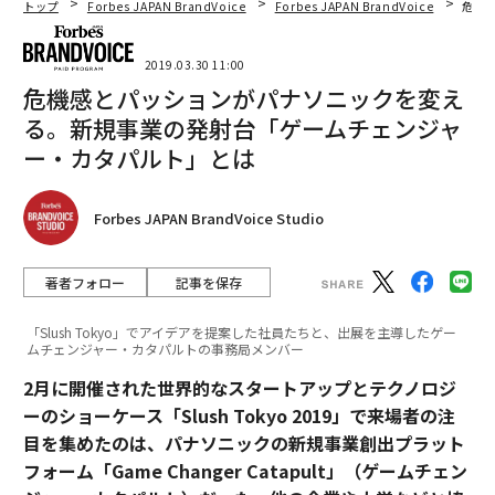
トップ
Forbes JAPAN BrandVoice
Forbes JAPAN BrandVoice
危機
2019.03.30 11:00
連載一覧
危機感とパッションがパナソニックを変え
る。新規事業の発射台「ゲームチェンジャ
ー・カタパルト」とは
advertisement
Forbes JAPAN BrandVoice Studio
著者フォロー
記事を保存
「Slush Tokyo」でアイデアを提案した社員たちと、出展を主導したゲー
ムチェンジャー・カタパルトの事務局メンバー
2月に開催された世界的なスタートアップとテクノロジ
ーのショーケース「Slush Tokyo 2019」で来場者の注
目を集めたのは、パナソニックの新規事業創出プラット
フォーム「Game Changer Catapult」（ゲームチェン