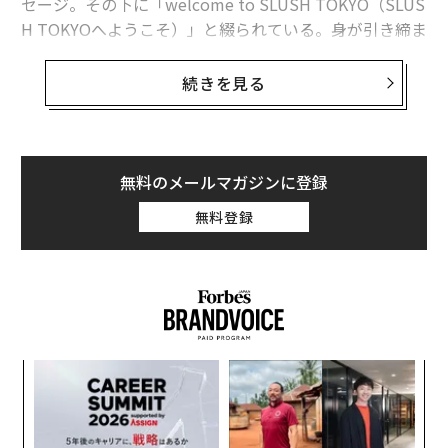
セージ。その下に「welcome to SLUSH TOKYO（SLUS
H TOKYOへようこそ）」と綴られている。身が引き締ま
る思いで、イベント会場に足を踏み出す。
続きを見る
無料のメールマガジンに登録
無料登録
伝
変え
る
FE
モ
〜
0年
世界最大級に成長した起業イベントSlushは、2008年に6
金