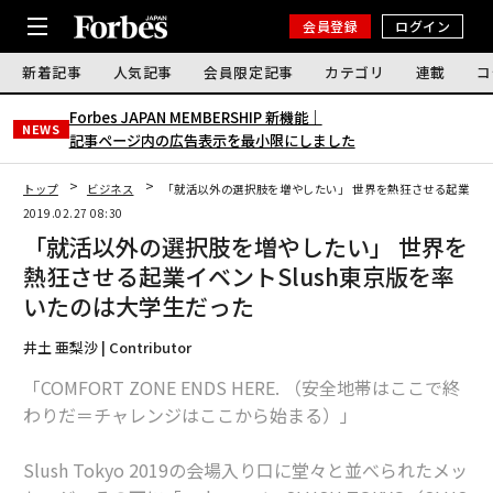
会員登録
ログイン
新着記事
人気記事
会員限定記事
カテゴリ
連載
コ
Forbes JAPAN MEMBERSHIP 新機能｜
NEWS
記事ページ内の広告表示を最小限にしました
トップ
ビジネス
「就活以外の選択肢を増やしたい」 世界を熱狂させる起業イベ
2019.02.27 08:30
「就活以外の選択肢を増やしたい」 世界を
熱狂させる起業イベントSlush東京版を率
いたのは大学生だった
井土 亜梨沙 | Contributor
「COMFORT ZONE ENDS HERE. （安全地帯はここで終
わりだ＝チャレンジはここから始まる）」
Slush Tokyo 2019の会場入り口に堂々と並べられたメッ