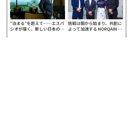
“泊まる”を超えて──エスパ
挑戦は個から始まり、共創に
シオが描く、新しい日本のラ
よって加速する NORQAIN JA
グジュアリー（前編）
PAN 特別座談会
編集 = 木内涼子
2026年9月号発売中
最新号の購入はこちらから