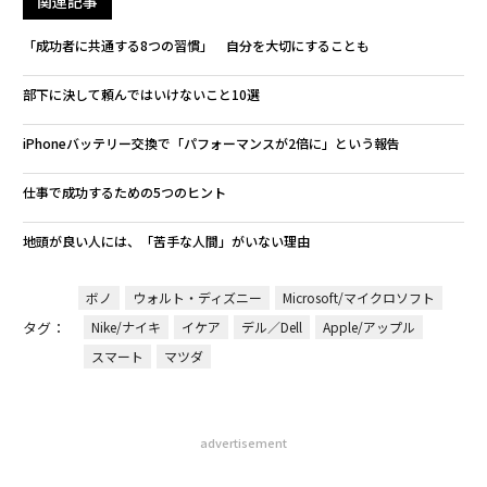
関連記事
「成功者に共通する8つの習慣」 自分を大切にすることも
部下に決して頼んではいけないこと10選
iPhoneバッテリー交換で「パフォーマンスが2倍に」という報告
仕事で成功するための5つのヒント
地頭が良い人には、「苦手な人間」がいない理由
ボノ
ウォルト・ディズニー
Microsoft/マイクロソフト
タグ：
Nike/ナイキ
イケア
デル／Dell
Apple/アップル
スマート
マツダ
advertisement