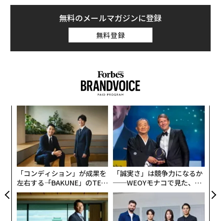
ドアをたたき続ける必要がある、あるいは人と違う方法
で、自分の考えを推し進めるための創造的な解決策を探
無料のメールマガジンに登録
し続ける必要がある。
無料登録
「
3
C
革
る
ク
た「
「コンディション」が成果を
「誠実さ」は競争力になるか
左右する――「BAKUNE」のTEN
──WEOYモナコで見た、く
TIALが支える「挑戦者の明
ら寿司の経営哲学
日」