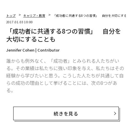
トップ
キャリア・教育
「成功者に共通する8つの習慣」 自分を大切にするこ
2017.01.03 10:00
「成功者に共通する8つの習慣」 自分を
大切にすることも
Jennifer Cohen | Contributor
誰からも例外なく、「成功者」とみられる人たちがい
る。その業績は私たちに強い印象を与え、私たちはその
経験から学びたいと思う。こうした人たちが共通して自
らの成功の理由として挙げることには、次の8つがあ
る。
1. 継続する
続きを見る
成功と機会は懸命の努力とよく似ている。自分が進めて
いるプロジェクトに情熱を注いでいるなら、忍耐強く、