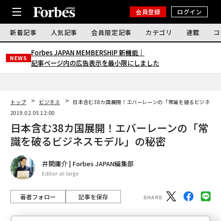
会員登録
ログイン
新着記事
人気記事
会員限定記事
カテゴリ
連載
コ
Forbes JAPAN MEMBERSHIP 新機能｜
NEWS
記事ページ内の広告表示を最小限にしました
トップ
ビジネス
日本含む38カ国展開！エバーレーンの「常識を破るビジネス
2019.02.05 12:00
日本含む38カ国展開！エバーレーンの「常
識を破るビジネスモデル」の秘密
井関庸介 | Forbes JAPAN編集部
Editor-at-large
著者フォロー
記事を保存