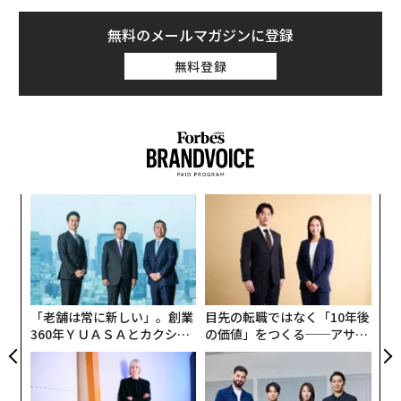
無料のメールマガジンに登録
無料登録
“
シ
グ
内
グ
実
全
「老舗は常に新しい」。創業
目先の転職ではなく「10年後
360年ＹＵＡＳＡとカクシン
の価値」をつくる──アサイ
CEO田尻望が語る、AIを超え
ンの長期伴走型支援とは
る人の価値