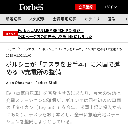
会員登録
ログイン
新着記事
人気記事
会員限定記事
カテゴリ
連載
コ
Forbes JAPAN MEMBERSHIP 新機能｜
NEWS
記事ページ内の広告表示を最小限にしました
トップ
ビジネス
ポルシェが「テスラをお手本」に米国で進めるEV充電所の整
2019.02.02 11:00
ポルシェが「テスラをお手本」に米国で進
めるEV充電所の整備
Alan Ohnsman | Forbes Staff
EV（電気自転車）を普及させるにあたり、最大の課題は
充電ステーションの確保だ。ポルシェは同社初のEV車両
の「タイカン（Taycan）」を今年、米国市場に投入する
にあたり、テスラをお手本とし、全米に急速充電ステー
ションを整備しようとしている。