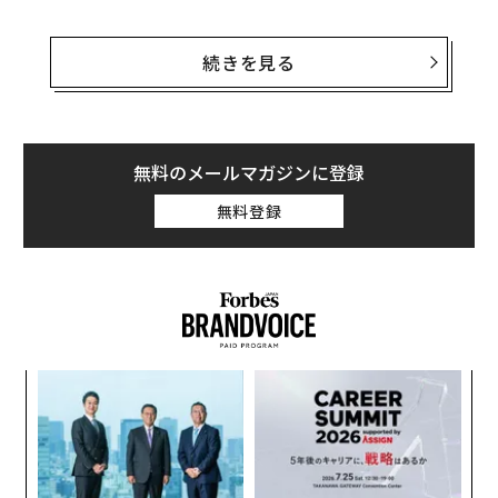
ドイツの高級自動車メーカー、ポルシェのタイカンの基
本モデルの価格は8万ドル（約870万円）という。ポルシ
続きを見る
ェはタイカンの購入者らに、3年間の無料の充電サービ
スを提供すると宣言した。タイカンのオーナーは、フォ
ルクスワーゲン傘下のElectrify Americaが全米数百カ所
に展開する充電所を利用できる。さらに、全米のディー
無料のメールマガジンに登録
ラー191店舗に急速充電所を設置するほか、自宅用の充
無料登録
電システムの販売も開始する。
「Electrify Americaと各地のディーラーの協力を得て、
ポルシェはタイカンのオーナーらに、全米規模の充電イ
ンフラを提供する」と、北米ボルシェのCEOを務めるKla
us Zellmerは声明で述べた。「さらに、家庭用充電ユニ
ナ併
「
ットを用いれば、自宅のガレージを充電ステーションに
k」
─
することも可能だ」
ック
ら
“
由
オ
ジ