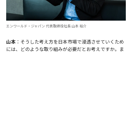
エンワールド・ジャパン 代表取締役社長 山本 裕介
山本
：そうした考え方を日本市場で浸透させていくため
には、どのような取り組みが必要だとお考えですか。ま
たグローバル本社と日本市場の間で「橋渡し役」を務め
るなかで感じることも聞かせてください。
伊佐
：日本企業がどうすれば「顧客の成功」を起点にGr
ow Betterできるか──それを今でも考え続けていま
す。環境が変わればGrow Betterの実現の仕方も変わる
し、必要なツールも変わる。「どうするべきなんだろ
う」と問い続けることが大切だと思っていて、それが私
をここに留めている理由です。
外資系企業でよくあるのは、本社側がグローバルで成功