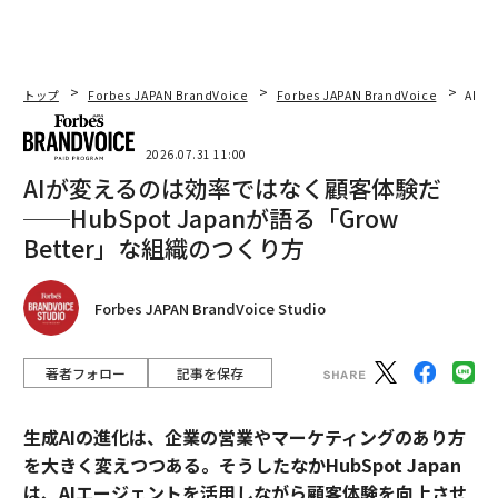
トップ
Forbes JAPAN BrandVoice
Forbes JAPAN BrandVoice
AIが
2026.07.31 11:00
AIが変えるのは効率ではなく顧客体験だ
──HubSpot Japanが語る「Grow
Better」な組織のつくり方
Forbes JAPAN BrandVoice Studio
著者フォロー
記事を保存
生成AIの進化は、企業の営業やマーケティングのあり方
を大きく変えつつある。そうしたなかHubSpot Japan
は、AIエージェントを活用しながら顧客体験を向上させ