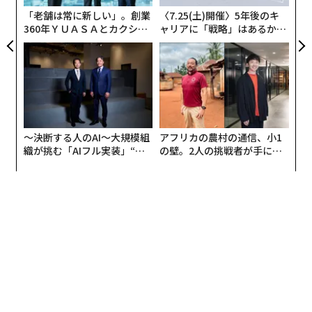
「老舗は常に新しい」。創業
〈7.25(土)開催〉5年後のキ
360年ＹＵＡＳＡとカクシン
ャリアに「戦略」はあるか。
CEO田尻望が語る、AIを超え
トップエグゼクティブのキャ
る人の価値
リアに触れる1日│CAREER S
UMMIT 2026
〜決断する人のAI〜大規模組
アフリカの農村の通信、小1
織が挑む「AIフル実装」“使
の壁。2人の挑戦者が手にし
う”企業から“動く”企業へ【N
た「次なる武器」
TTドコモビジネス×PwC】