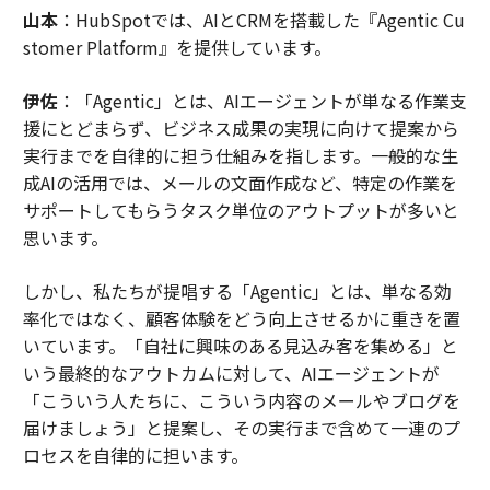
山本
：HubSpotでは、AIとCRMを搭載した『Agentic Cu
stomer Platform』を提供しています。
伊佐
：「Agentic」とは、AIエージェントが単なる作業支
援にとどまらず、ビジネス成果の実現に向けて提案から
実行までを自律的に担う仕組みを指します。一般的な生
成AIの活用では、メールの文面作成など、特定の作業を
サポートしてもらうタスク単位のアウトプットが多いと
思います。
しかし、私たちが提唱する「Agentic」とは、単なる効
率化ではなく、顧客体験をどう向上させるかに重きを置
いています。「自社に興味のある見込み客を集める」と
いう最終的なアウトカムに対して、AIエージェントが
「こういう人たちに、こういう内容のメールやブログを
届けましょう」と提案し、その実行まで含めて一連のプ
ロセスを自律的に担います。