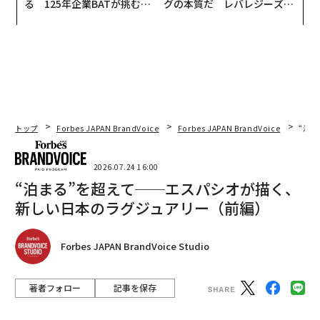
る 125年企業BATが挑むス
グの本質だ レバレジーズが
モークレスな未来
実践する、次世代ファームの
全貌
トップ
Forbes JAPAN BrandVoice
Forbes JAPAN BrandVoice
“泊
2026.07.24 16:00
“泊まる”を超えて──エスパシオが描く、
新しい日本のラグジュアリー（前編）
Forbes JAPAN BrandVoice Studio
著者フォロー
記事を保存