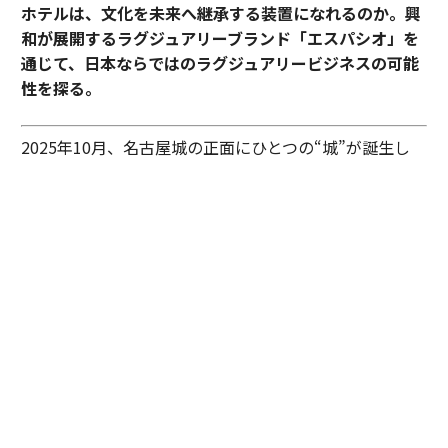
ホテルは、文化を未来へ継承する装置になれるのか。興
和が展開するラグジュアリーブランド「エスパシオ」を
通じて、日本ならではのラグジュアリービジネスの可能
性を探る。
2025年10月、名古屋城の正面にひとつの“城”が誕生し
た。あの有名な金のシャチホコこそ冠してはいないが、
石組みの壁の上に、御殿風の建築が積み重ねられたさま
はまさに現代の城。長年、名古屋城を“金城”と呼び親し
んできた名古屋の人々も少なからず驚いたに違いない。
その“城”とは、「エスパシオ ナゴヤキャッスル」。大手
総合商社であり、医薬品・光学機器メーカーとしても知
られる興和が手がけたラグジュアリーホテルだ。
しかし、興和がホテルを手がけるとは少々意外な気もす
るが……同社で取締役専務執行役員としてホスピタリテ
ィ事業を統括する田渕浩之が語る。