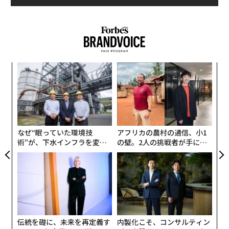
るか
「
、く
左右
T
目
日
の
ン
なぜ“眠っていた環境技
アフリカの農村の通信、小1
術”が、下水インフラを変え
の壁。2人の挑戦者が手にし
たのか──産総研×月島JFE
た「次なる武器」
アクアソリューションの10年
伝統を礎に、未来を再定義す
内製化こそ、コンサルティン