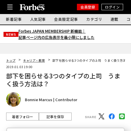
会員登録
ログイン
新着記事
人気記事
会員限定記事
カテゴリ
連載
コ
Forbes JAPAN MEMBERSHIP 新機能｜
NEWS
記事ページ内の広告表示を最小限にしました
トップ
キャリア・教育
部下を困らせる3つのタイプの上司 うまく扱う方法は
2019.01.03 19:00
部下を困らせる3つのタイプの上司 うま
く扱う方法は？
Bonnie Marcus | Contributor
著者フォロー
記事を保存