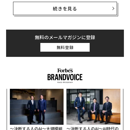
1. 上司のニーズと期待を考える
続きを見る
上司の立場で考え、決断を下すために必要な情報は何か
を考える。時には、上司がそのまた上司から求められて
いることは何かを考えることも必要かもしれない。上司
無料のメールマガジンに登録
が求めているのは時間や金銭の節約法だろうか、それと
無料登録
も事業開発の機会だろうか？ このように考えれば、上
司に必要な情報が何かを特定できる。
“
オ
ジ
「
3
C
る
〜決断する人のAI〜大規模組
〜決断する人のAI〜AI時代の