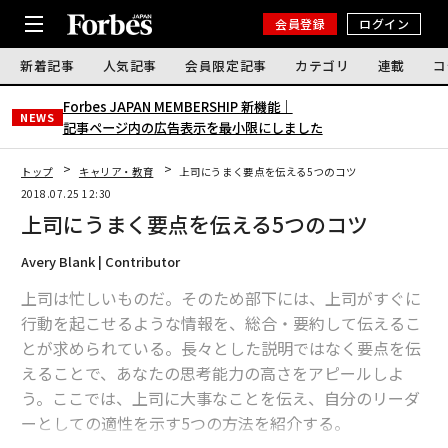
会員登録
ログイン
新着記事
人気記事
会員限定記事
カテゴリ
連載
コ
Forbes JAPAN MEMBERSHIP 新機能｜
NEWS
記事ページ内の広告表示を最小限にしました
トップ
キャリア・教育
上司にうまく要点を伝える5つのコツ
2018.07.25 12:30
上司にうまく要点を伝える5つのコツ
Avery Blank | Contributor
上司は忙しいものだ。そのため部下には、上司がすぐに
行動を起こせるような情報を、総合・要約して伝えるこ
とが求められている。長々とした説明ではなく要点を伝
えることで、あなたの思考能力の高さをアピールしよ
う。ここでは、上司に大事なことを伝え、自分のリーダ
ーとしての適性を示す5つの方法を紹介する。