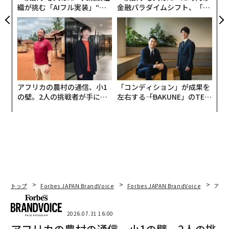
織が挑む「AIフル実装」“使
金融パラダイムシフト、「超
う”企業から“動く”企業へ【N
個別化」の核心 【MUFG×ウ
TTドコモビジネス×PwC】
ェルスナビ×PwC】
アフリカの農村の通信、小1
「コンディション」が成果を
の壁。2人の挑戦者が手にし
左右する――「BAKUNE」のTEN
た「次なる武器」
TIALが支える「挑戦者の明
日」
トップ
Forbes JAPAN BrandVoice
Forbes JAPAN BrandVoice
アフ
翻訳・編集＝出田静
2026.07.31 16:00
アフリカの農村の通信、小1の壁。2人の挑