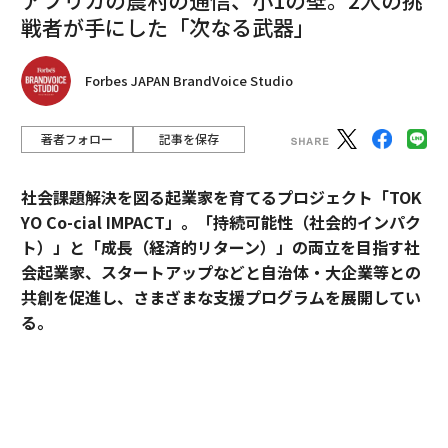
戦者が手にした「次なる武器」
2026年9月号発売中
Forbes JAPAN BrandVoice Studio
最新号の購入はこちらから
著者フォロー
記事を保存
メンバーシップに登録する
社会課題解決を図る起業家を育てるプロジェクト「TOK
YO Co-cial IMPACT」。
「持続可能性（社会的インパク
ト）」と「成長（経済的リターン）」の両立を目指す社
会起業家、スタートアップなどと自治体・大企業等との
関連記事
共創を促進し、さまざまな支援プログラムを展開してい
習得すれば人生が変わる？ 一生役立つ「7つのスキル」
る。
メンタルの強い人が持つ7つの習慣
2026年5月のデモデイでは、アクセラレーションプログ
ラムに参加したスタートアップ5社がピッチ大会形式で
生産性の高い人が持つ6つの特徴
成果を披露した。