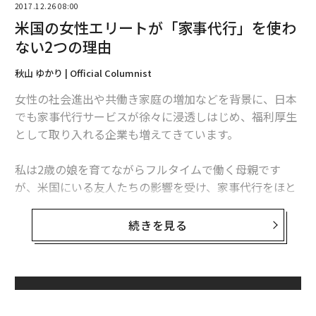
2017.12.26 08:00
米国の女性エリートが「家事代行」を使わ
ない2つの理由
秋山 ゆかり | Official Columnist
女性の社会進出や共働き家庭の増加などを背景に、日本
でも家事代行サービスが徐々に浸透しはじめ、福利厚生
として取り入れる企業も増えてきています。
私は2歳の娘を育てながらフルタイムで働く母親です
が、米国にいる友人たちの影響を受け、家事代行をほと
んど利用していません。米国中西部にいるハイキャリア
で子供を持つ友人たちが、家事代行を使わなくなってき
続きを見る
ていることに感化されたからです。
アウトソースの弊害
無料のメールマガジンに登録
では、エリートたちはなぜ、忙しいのに自分たちで家事