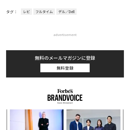
タグ：
レビ
フルタイム
デル／Dell
advertisement
無料のメールマガジンに登録
無料登録
「
3
C
な
る