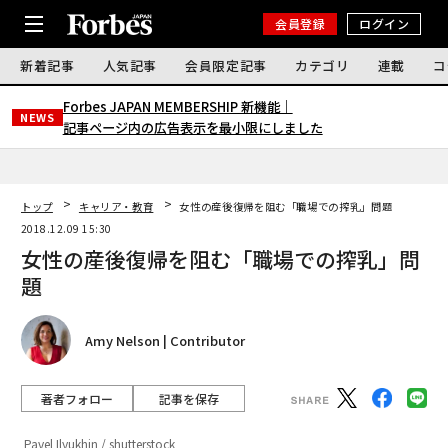
会員登録
ログイン
新着記事
人気記事
会員限定記事
カテゴリ
連載
コ
Forbes JAPAN MEMBERSHIP 新機能｜
NEWS
記事ページ内の広告表示を最小限にしました
トップ
キャリア・教育
女性の産後復帰を阻む「職場での搾乳」問題
2018.12.09 15:30
女性の産後復帰を阻む「職場での搾乳」問
題
Amy Nelson | Contributor
著者フォロー
記事を保存
Pavel Ilyukhin / shutterstock