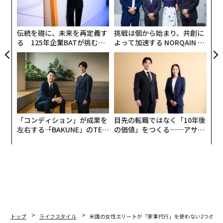
術
た
ア
伝統を礎に、未来を再定義す
挑戦は個から始まり、共創に
る 125年企業BATが挑むス
よって加速する NORQAIN JA
モークレスな未来
PAN 特別座談会
「コンディション」が成果を
目先の転職ではなく「10年後
左右する――「BAKUNE」のTEN
の価値」をつくる──アサイ
TIALが支える「挑戦者の明
ンの長期伴走型支援とは
日」
トップ
ライフスタイル
米国の女性エリートが「家事代行」を使わない2つの理