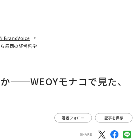
N BrandVoice
くら寿司の経営哲学
か──WEOYモナコで見た、
著者フォロー
記事を保存