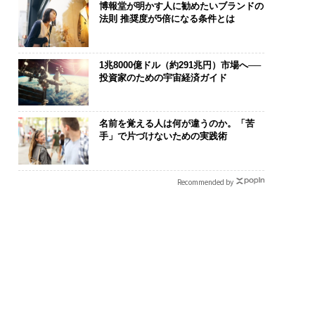
博報堂が明かす人に勧めたいブランドの
法則 推奨度が5倍になる条件とは
1兆8000億ドル（約291兆円）市場へ──
投資家のための宇宙経済ガイド
が変えるのは効率では
目先の転職ではなく「10
内製化こそ、
顧客体験だ──Hub
年後の価値」をつくる─
ィングの本質
名前を覚える人は何が違うのか。「苦
手」で片づけないための実践術
t Japanが語る「Gr
─アサインの長期伴走型
ジーズが実践
Better」な組織のつ
支援とは
代ファームの
方
Recommended by