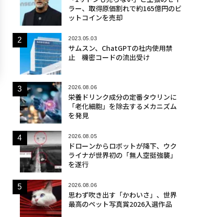
ラー、取得原価割れで約165億円のビ
ットコインを売却
2023.05.03
サムスン、ChatGPTの社内使用禁
止 機密コードの流出受け
2026.08.06
栄養ドリンク成分の定番タウリンに
「老化細胞」を除去するメカニズム
を発見
2026.08.05
ドローンからロボットが降下、ウク
ライナが世界初の「無人空挺強襲」
を遂行
2026.08.06
思わず吹き出す「かわいさ」、世界
最高のペット写真賞2026入選作品