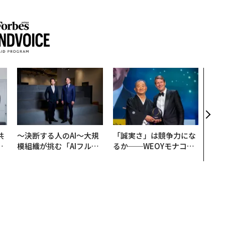
AI
なく
Spo
ow 
くり
共
〜決断する人のAI〜大規
「誠実さ」は競争力にな
OR
模組織が挑む「AIフル実
るか──WEOYモナコで
会
装」“使う”企業から“動
見た、くら寿司の経営哲
く”企業へ【NTTドコモ
学
ビジネス×PwC】