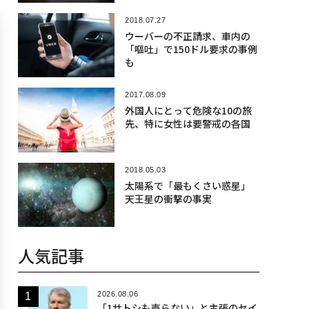
2018.07.27
ウーバーの不正請求、車内の
「嘔吐」で150ドル要求の事例
も
2017.08.09
外国人にとって危険な10の旅
先、特に女性は要警戒の各国
2018.05.03
太陽系で「最もくさい惑星」
天王星の衝撃の事実
人気記事
2026.08.06
「1サトシも売らない」と主張のセイ