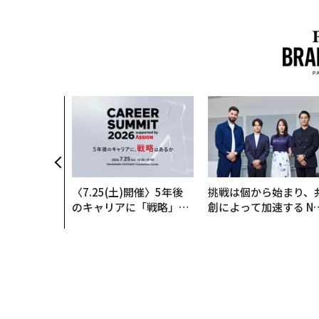
〈7.25(土)開催〉5年後
挑戦は個から始まり、
のキャリアに「戦略」は
創によって加速する N
あるか。トップエグゼク
QAIN JAPAN 特別座談
ティブのキャリアに触れ
る1日│CAREER SUMMI
T 2026