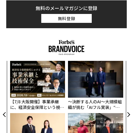
無料のメールマガジンに登録
無料登録
“
シ
グ
な
術
た
ア
【7/8 大阪開催】事業承継
〜決断する人のAI〜大規模組
に、経済安全保障という視点
織が挑む「AIフル実装」“使
が加わるとき──経営者が問
う”企業から“動く”企業へ【N
われる新たな判断軸
TTドコモビジネス×PwC】