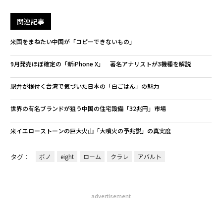
関連記事
米国をまねたい中国が「コピーできないもの」
9月発売ほぼ確定の「新iPhone X」 著名アナリストが3機種を解説
駅弁が根付く台湾で気づいた日本の「白ごはん」の魅力
世界の有名ブランドが狙う中国の住宅設備「32兆円」市場
米イエローストーンの巨大火山「大噴火の予兆説」の真実度
タグ：
ボノ
eight
ローム
クラレ
アバルト
advertisement