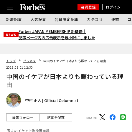
会員登録
ログイン
新着記事
人気記事
会員限定記事
カテゴリ
連載
コ
Forbes JAPAN MEMBERSHIP 新機能｜
NEWS
記事ページ内の広告表示を最小限にしました
トップ
ビジネス
中国のイケアが日本よりも賑わっている理由
2018.09.01 12:30
中国のイケアが日本よりも賑わっている理
由
中村 正人 | Official Columnist
著者フォロー
記事を保存
週末のイケア上海徐匯商場