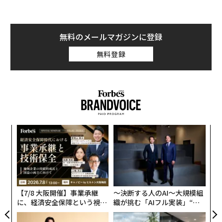
無料のメールマガジンに登録
無料登録
“
シ
グ
な
術
た
ア
【7/8 大阪開催】事業承継
〜決断する人のAI〜大規模組
に、経済安全保障という視点
織が挑む「AIフル実装」“使
が加わるとき──経営者が問
う”企業から“動く”企業へ【N
われる新たな判断軸
TTドコモビジネス×PwC】