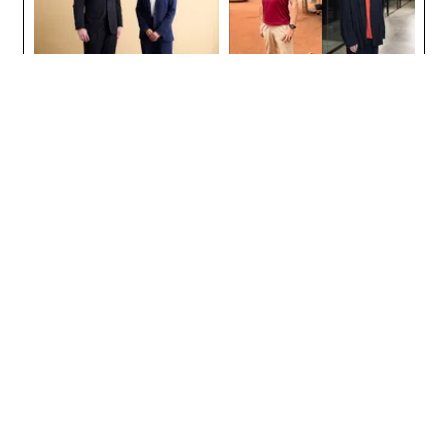
目先の転職ではなく「10年後
アフリカの農村の通信、小1
の価値」をつくる──アサイ
の壁。2人の挑戦者が手にし
ンの長期伴走型支援とは
た「次なる武器」