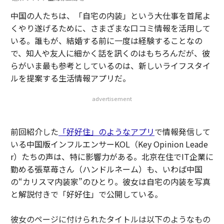
中国の人たちは、「自宅の内装」という大仕事を首尾よ
くやり遂げるために、さまざまな口コミ情報を活用して
いる。誰もが、結婚する前に一度は経験することなの
で、知人や友人に細かく話を訊くのはもちろんだが、彼
らがいま最も参考としているのは、新しいライフスタイ
ルを提案する生活情報アプリだ。
advertisement
前回紹介した
「好好住」のようなアプリ
で情報発信して
いる中国版インフルエンサーKOL（Key Opinion Leade
r）たちの声は、特に影響力がある。北京在住でIT企業に
勤める張草苺さん（ハンドルネーム）も、いわば中国
の“カリスマ内装家”のひとり。彼女は自宅の内装を写真
と解説付きで「好好住」で公開している。
彼女のページに付けられたタイトルは以下のようなもの