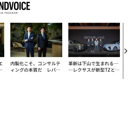
アフ
小1
手に
エ
内製化こそ、コンサルテ
革新は下山で生まれる─
い
ィングの本質だ レバレ
─レクサスが新型TZとE
ジーズが実践する、次世
Sに込めた「DISCOVE
代ファームの全貌
R」の哲学