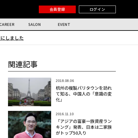
会員登録
ログイン
CAREER
SALON
EVENT
限にしました
関連記事
2018.08.06
杭州の複製パリタウンを訪れ
て知る、中国人の「意識の変
化」
2016.11.10
「アジアの富豪一族資産ラン
キング」発表、日本は二家族
がトップ50入り