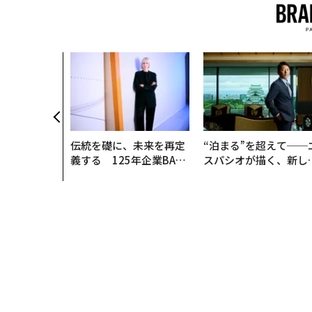
伝統を礎に、未来を再定
“泊まる”を超えて──
義する 125年企業BAT
スパシオが描く、新し
が挑むスモークレスな未
日本のラグジュアリー
来
（前編）