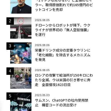
ラー、取得原価割れで約165億円のビ
ットコインを売却
2026.08.05
ドローンからロボットが降下、ウク
ライナが世界初の「無人空挺強襲」
を遂行
2026.08.06
栄養ドリンク成分の定番タウリンに
「老化細胞」を除去するメカニズム
を発見
2026.08.05
ロシアの攻撃で給油所が150キロにわ
たり全滅、ウは米国の引き寄せに奔
走 全面侵攻1623日目
2023.05.03
サムスン、ChatGPTの社内使用禁
止 機密コードの流出受け