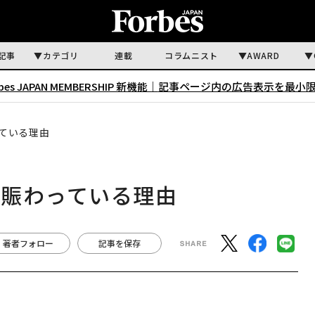
記事
カテゴリ
連載
コラムニスト
AWARD
rbes JAPAN MEMBERSHIP 新機能｜
記事ページ内の広告表示を最小
ている理由
も賑わっている理由
著者フォロー
記事を保存