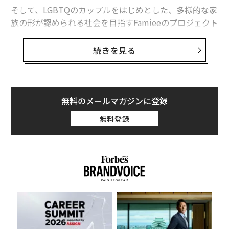
日本のベンチャーが成長していけるようなサポート少し
そして、LGBTQのカップルをはじめとした、多様的な家
でもできればと思っている。
族の形が認められる社会を目指すFamieeのプロジェクト
がまだ構想でしかない段階でご相談させていただいた際
硬直化した日本、そして伝統企業は
に、普段から日本社会のダイバーシティ推進に対して
続きを見る
も、様々な支援をしていらっしゃった出井さんは、快く
勢いのあるベンチャーへのサポートも必要だが、伝統の
Founding Sponsorになってくださり、これまでさまざ
ある大企業や中小企業も、変化を求められている。
まなアドバイスやご支援をしていただきました。
無料のメールマガジンに登録
技術が進歩し社会が変革して起きた日本のパラダイムを
出井さんがしてくださった事に対して心から感謝すると
無料登録
振り返ってみると、江戸時代、明治維新、戦後の成長が
共に、いただいた御恩に報いるためにも、出井さんの意
あった。そして今は米中情報革命時代だ。現在を含めた
思を受け継ぎ、日本が、そして世界がよりよくなるよう
この4つのパラダイムのうち、最もベンチャーが育った
に、人生をかけて真摯に取り組むことを心に誓いたいと
のは、戦後の成長の時期だろう。
思います。
この頃ベンチャーだったソニーやホンダなどが、世界に
出井さんのご冥福を、心よりお祈りいたします。
なく
〜
名の通る超大企業へと成長していき、"Japan as No.1"や
Ja
金
"21世紀は日本の時代"と、もてはやされた。ネクストパ
er」
個
文＝ホットリンク 代表取締役グループCEO 内山幸樹
な
ラダイムにむけて、こういった伝統的な大企業も変革を
ェ