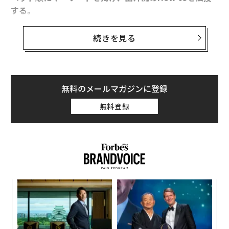
する。
今回は、
Venture（ベンチャー）について（以下、出井
続きを見る
伸之氏談）。
ここ数年、米国と中国ではベンチャーの活躍がめざまし
無料のメールマガジンに登録
い、大企業との動きにも勢いがある。中国では、多額の
無料登録
資金がベンチャーに動き、その総額は米国を抜くという
急激な伸びをみせている。米国では、ベンチャーがエグ
ジットして大企業と結びつくという事例が実に多く見ら
れている。
米国では、2016年時点の
ユニコーン企業上位5社全てがVCからの投資を受け
、そ
創業
〜
シン
金
のうちの4社は創業10年未満だった。こうした若い企業
超え
個
が経済の中心にいる。
目
ェ
の