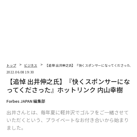
村全体でベンチャーを育て失敗してもみんなでサポート
して成長させていこう、という思いに共感をしてくださ
る国内外のビレッジメンバーを現在調整中だ。
ビレッジの中には、資金投資のサポート機能"アドベン
チャービレッジキャピタル"もある。
このように、ベンチャーがもっと大胆に冒険していける
環境を、つくっていくことが大切ではないかと思う。
トップ
ビジネス
【追悼 出井伸之氏】『快くスポンサーになってくださった』ホ
2022.06.08 19:30
経済産業省でも動きがある。世耕大臣の肝いりで、スタ
【追悼 出井伸之氏】『快くスポンサーにな
ートアップ企業育成支援プログラム「J-Startup」が立
ってくださった』ホットリンク 内山幸樹
ち上がった。これは、
フランスのインキュベーション施設「Station F」
と提携
Forbes JAPAN 編集部
すべく進めているという話も聞いている。
出井さんとは、毎年夏に軽井沢でゴルフをご一緒させて
クオンタムリープの「アドベンチャー・ビレッジ」は、
いただくという、プライベートなお付き合いから始まり
この経産省の動きとも協力しながら、活動していく予定
ました。
だ。