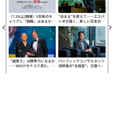
術
起こさなくてはと思っているものの、それはなかなか容
た
易ではない。
ア
2026年9月号発売中
〈7.25(土)開催〉5年後のキ
“泊まる”を超えて──エスパ
ャリアに「戦略」はあるか。
シオが描く、新しい日本のラ
イギリスのジャーナリストのビル・エモット氏が、書籍
トップエグゼクティブのキャ
グジュアリー（前編）
「西洋の終わり」で触れているが、1980年代から90年代
リアに触れる1日│CAREER S
最新号の購入はこちらから
UMMIT 2026
前半までの日本の勢いはどこにいってしまったのだろう
か？ 今の社会は硬直化してしまっている。
メンバーシップに登録する
数カ月に1度、中国に出張に行く度に、テクノロジーの
「誠実さ」は競争力になるか
パシフィックコンサルタンツ
急速な進化を目の当たりにする。現在、タクシーもレス
──WEOYモナコで見た、く
技師長の"北極星"。災害への
トランもQRコード決済になっていて、現金はほとんど使
ら寿司の経営哲学
無力感を乗り越え見つけた、
えない。完全に日本は追い越されてしまっている。QRコ
防災一筋20年の答え
関連記事
ードは、もともと日本人の発明だった。
元ソニーCEO、クオンタムリープの出井伸之氏逝去
AI、ブロックチェーン、IoTなど新しい技術が進歩してい
る今、世界中が次のパラダイムの手前で改革前夜の状態
【追悼 出井伸之氏】『時代の先端を走っていた』リンクタイズ 高野 真
になっている。だからこそ、日本としてのビジョンを持
【追悼 出井伸之氏】『誠に残念に思う』エアウィーヴ 高岡本州
ちつつグローバルにベンチャーを育てて、企業を変革さ