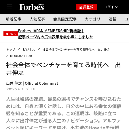
会員登録
ログイン
新着記事
人気記事
会員限定記事
カテゴリ
連載
コ
Forbes JAPAN MEMBERSHIP 新機能｜
NEWS
記事ページ内の広告表示を最小限にしました
トップ
ビジネス
社会全体でベンチャーを育てる時代へ｜出井伸之
2018.08.02 16:30
社会全体でベンチャーを育てる時代へ｜出
井伸之
出井 伸之 | Official Columnist
クオンタムリープ CEO
人生は岐路の連続。最良の選択でチャンスを呼び込むた
めには、自身と深く対話し、自分の中にある幸せの価値
観を知ることが重要である。この連載は、岐路に立つ
人々に出井伸之が送る人生のナビゲーション。アルファ
ベット順にキーワードを掲げ、出井流のHow toを伝授