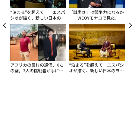
ン
米中と比較して、日本のベンチャーは国内思考が強い。
もっとグローバルな視点を持ち考えることができればと
“泊まる”を超えて──エスパ
「誠実さ」は競争力になるか
シオが描く、新しい日本のラ
──WEOYモナコで見た、く
いつも思っている。そうすれば、成長のためのネクスト
グジュアリー（前編）
ら寿司の経営哲学
ステップがいくつかあることも自然とわかるだろう。
というのも日本には、上場することを目的としているベ
ンチャーが非常に多い。ところが、上場後に成長の資金
をうまく調達できず、今後の成長を期待されたものの
「死の谷」に陥ってしまい抜け出せない、というかなり
アフリカの農村の通信、小1
“泊まる”を超えて─エスパシ
の壁。2人の挑戦者が手にし
オが描く、新しい日本のラグ
苦しい事態が実際に起きてしまっている。
た「次なる武器」
ジュアリー（中編）
成長するベンチャーが育つ環境
ベンチャー（Venture）という言葉は、アドベンチャー
（Adventure）が語源となる。
私が代表を務めるクオンタムリープで準備を進めてい
る、エコシステム「アドベンチャー・ビレッジ」では、