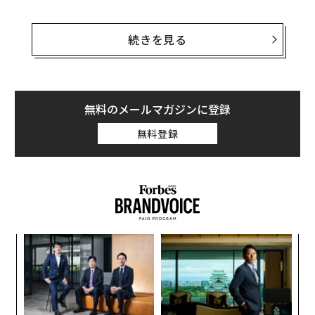
その経験から、ロケットをまるごと3Dプリンターで製造
するというアイデアを生み出した。しかし、2人はまだ2
続きを見る
0代のエンジニアで人脈も資金もなかった。
そこで、彼らはビリオネアのマーク・キューバンに救い
の手を求めた。「私はキューバンが住むテキサス州の出
無料のメールマガジンに登録
身なので、メールを送ってみた。“宇宙はセクシーだ - 3
無料登録
Dプリンターを使ったロケット製造”というタイトルのメ
ールを送った」とEllisは話す。
編集＝上田裕資
挑
よっ
PA
ア
2026年9月号発売中
の
た