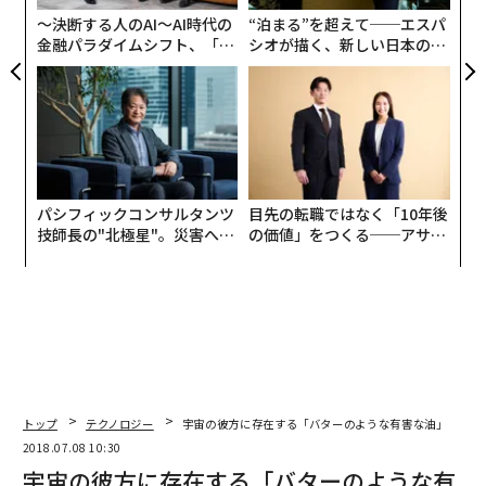
最新号の購入はこちらから
〜決断する人のAI〜AI時代の
“泊まる”を超えて──エスパ
金融パラダイムシフト、「超
シオが描く、新しい日本のラ
個別化」の核心 【MUFG×ウ
グジュアリー（前編）
ェルスナビ×PwC】
メンバーシップに登録する
パシフィックコンサルタンツ
目先の転職ではなく「10年後
関連記事
技師長の"北極星"。災害への
の価値」をつくる──アサイ
無力感を乗り越え見つけた、
ンの長期伴走型支援とは
宇宙の彼方に存在する「バターのような有害な油」
防災一筋20年の答え
3Dプリントを活用 衝突実験用の「おばあちゃん人形」ができるまで
太陽系で「最もくさい惑星」天王星の衝撃の事実
テクノロジーは不要 生産性を向上する13の方法
トップ
テクノロジー
宇宙の彼方に存在する「バターのような有害な油」
2018.07.08 10:30
地球にとって最悪な「人間の食べ物」 英研究者らが解明
宇宙の彼方に存在する「バターのような有