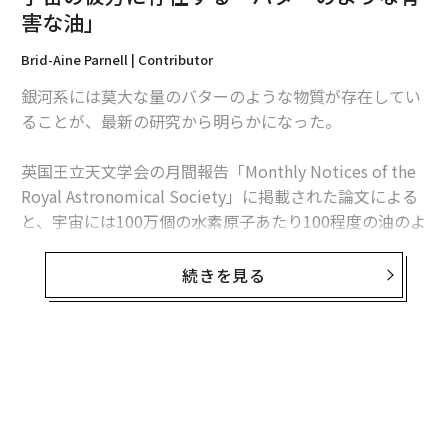
害な油」
タグ：
マーク・キューバン
SpaceX/スペースX
ブルーオリジン
Brid-Aine Parnell | Contributor
銀河系には莫大な量のバターのような物質が存在してい
advertisement
ることが、最新の研究から明らかになった。
英国王立天文学会の月間報告「Monthly Notices of the
Royal Astronomical Society」に掲載された論文による
と、宇宙には100万個の水素原子あたり100程度の油のよ
うな炭素原子が存在しているという。この論文はオース
トラリアとトルコの天文学者らによって執筆された。
続きを見る
「この油は人間がトーストに塗って食べたいと思うよう
なものではない」とニューサウスウェールズ大学大学院
のTim Schmidt教授は声明で述べた。