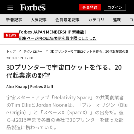
会員登録
ログイン
新着記事
人気記事
会員限定記事
カテゴリ
連載
コ
Forbes JAPAN MEMBERSHIP 新機能｜
NEWS
記事ページ内の広告表示を最小限にしました
トップ
テクノロジー
3Dプリンターで宇宙ロケットを作る、20代起業家の野望
2018.07.21 12:00
3Dプリンターで宇宙ロケットを作る、20
代起業家の野望
Alex Knapp | Forbes Staff
宇宙スタートアップ「Relativity Space」の共同創業者
のTim EllisとJordan Nooneは、「ブルーオリジン（Blu
e Origin）」と「スペースX（SpaceX）」の出身だ。彼
らは2015年まで各自の会社で3Dプリンターを使った部
品製造に携わっていた。