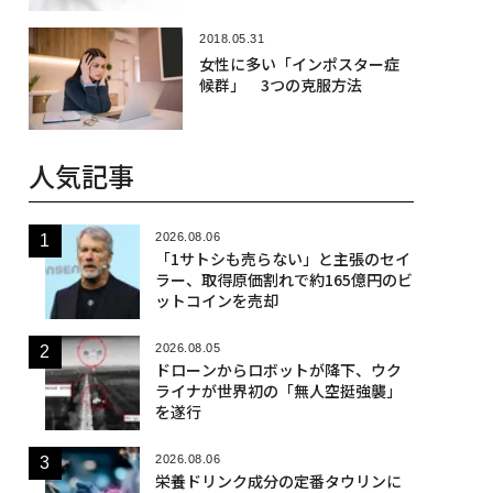
2018.05.31
女性に多い「インポスター症
候群」 3つの克服方法
人気記事
2026.08.06
「1サトシも売らない」と主張のセイ
ラー、取得原価割れで約165億円のビ
ットコインを売却
2026.08.05
ドローンからロボットが降下、ウク
ライナが世界初の「無人空挺強襲」
を遂行
2026.08.06
栄養ドリンク成分の定番タウリンに