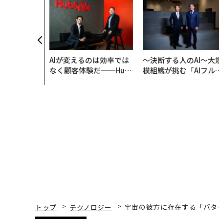
AIが変えるのは効率では
〜決断する人のAI〜大
なく顧客体験だ──Hub
模組織が挑む「AIフル
Spot Japanが語る「Gr
装」“使う”企業から“
ow Better」な組織のつ
く”企業へ【NTTドコ
くり方
ビジネス×PwC】
トップ
テクノロジー
宇宙の彼方に存在する「バタ