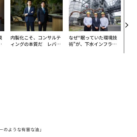
「誠
るか
見た
学
規
内製化こそ、コンサルテ
なぜ“眠っていた環境技
実
ィングの本質だ レバレ
術”が、下水インフラを
動
ジーズが実践する、次世
変えたのか──産総研×
モ
代ファームの全貌
月島JFEアクアソリュー
ションの10年
ーのような有害な油」