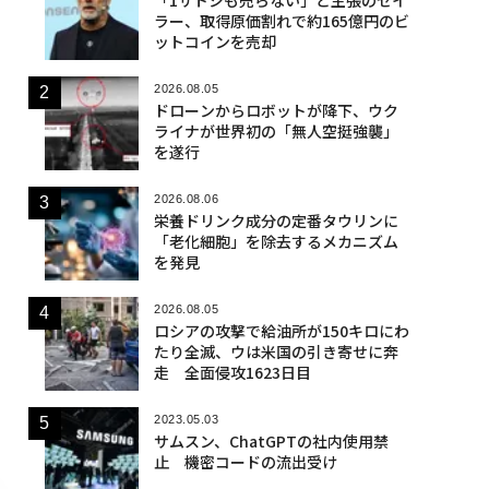
「1サトシも売らない」と主張のセイ
ラー、取得原価割れで約165億円のビ
ットコインを売却
2026.08.05
ドローンからロボットが降下、ウク
ライナが世界初の「無人空挺強襲」
を遂行
2026.08.06
栄養ドリンク成分の定番タウリンに
「老化細胞」を除去するメカニズム
を発見
2026.08.05
ロシアの攻撃で給油所が150キロにわ
たり全滅、ウは米国の引き寄せに奔
走 全面侵攻1623日目
2023.05.03
サムスン、ChatGPTの社内使用禁
止 機密コードの流出受け