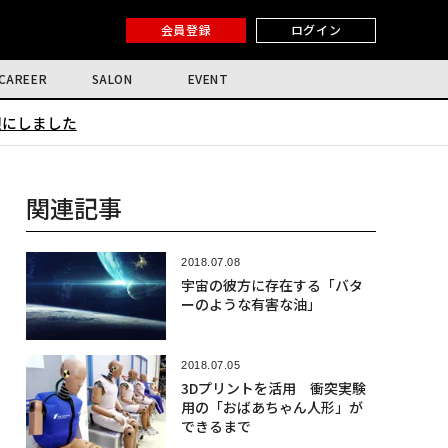
会員登録
ログイン
CAREER
SALON
EVENT
限にしました
関連記事
2018.07.08
宇宙の彼方に存在する「バタ
ーのような有害な油」
2018.07.05
3Dプリントを活用 衝突実験
用の「おばあちゃん人形」が
できるまで