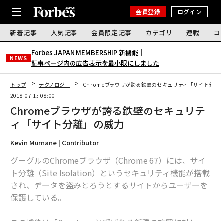
会員登録
ログイン
新着記事
人気記事
会員限定記事
カテゴリ
連載
コ
Forbes JAPAN MEMBERSHIP 新機能｜
NEWS
記事ページ内の広告表示を最小限にしました
トップ
テクノロジー
Chromeブラウザが誇る鉄壁のセキュリティ「サイト分離
2018.07.15 08:00
Chromeブラウザが誇る鉄壁のセキュリテ
ィ「サイト分離」の威力
Kevin Murnane | Contributor
グーグルのChromeブラウザ（Chrome 67）には、サイ
ト分離（Site Isolation）というセキュリティ機能が搭載
され、データを盗みとろうとするサイトからユーザーを
保護している。