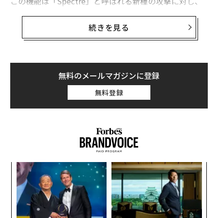
この機能は「Spectre」と呼ばれる新種の攻撃に対し、
特に威力を発揮する。サイト分離機能はChromeのウィ
ンドウズ版やChrome OS版、Mac版、Linux版で利用可
続きを見る
能で、グーグルによるとこれらのバージョンの利用者の
99％を守れるという。サイト分離機能は現状ではアンド
ロイド版Chromeでは利用できない。
無料のメールマガジンに登録
Spectre攻撃はパスワードや、クッキー、暗号化キーな
無料登録
どをウェブサイト経由で盗み取るもので、iframeやポッ
プアップでシェアされたデータを攻撃対象とする。サイ
ト分離機能をオンにすると、ウェブサイトが独立したプ
ロセスで読み込まれるようになるため、他のドメインか
らのデータへのアクセスが防止できる。これにより、Sp
ectre攻撃が無効化される。
創業
内
シン
グ
超え
実
挑
全
よっ
PA