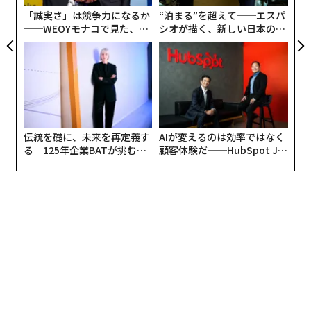
「誠実さ」は競争力になるか
“泊まる”を超えて──エスパ
──WEOYモナコで見た、く
シオが描く、新しい日本のラ
ら寿司の経営哲学
グジュアリー（前編）
伝統を礎に、未来を再定義す
AIが変えるのは効率ではなく
る 125年企業BATが挑むス
顧客体験だ──HubSpot Ja
モークレスな未来
panが語る「Grow Better」
な組織のつくり方