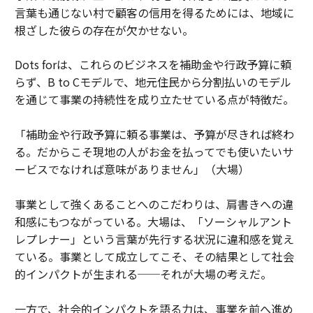
言葉も通じない村で顧客の信用を得るためには、地域に
根ざした彼らの存在が欠かせない。
Dots forは、これらのビジネスを補助金や行政予算に頼
らず、B to Cモデルで、地元住民から分割払いのモデル
を通じて事業の持続性を成り立たせている点が特徴だ。
「補助金や行政予算に頼る事業は、予算が尽きれば終わ
る。だからこそ現地の人がお金を払ってでも使いたいサ
ービスでなければ意味がありません」（大場）
事業として強くあることへのこだわりは、肩書きへの違
和感にもつながっている。大場は、「ソーシャルアント
レプレナー」という言葉が先行する状況に違和感を覚え
ている。事業として成立してこそ、その結果として社会
的インパクトが生まれる──それが大場の考えだ。
一方で、社会的インパクトを語る力は、事業を前へ進め