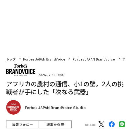
トップ
Forbes JAPAN BrandVoice
Forbes JAPAN BrandVoice
アフ
2026.07.31 16:00
アフリカの農村の通信、小1の壁。2人の挑
戦者が手にした「次なる武器」
Forbes JAPAN BrandVoice Studio
著者フォロー
記事を保存