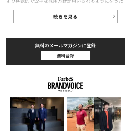
より客観的で公平な採用方針が用いられるようになった
現代では、トップへの道筋は既に確立されていると思わ
れがちだ。しかし実態は、前途有望なキャリアでさえも
続きを見る
脱線させてしまうような落とし穴がたくさんある。
ビシャル・アガルワルは新著『Give to Get（得るために
与える）』で、こうしたギャップを埋めることを試みて
無料のメールマガジンに登録
いる。プライスウォーターハウスクーパース（PwC）や
無料登録
ゼネラル・エレクトリック（GE）で働いた経験や、友
人・同僚などのアドバイスを基にした同著は、故マー
ク・マコーマックの定番書『ハーバードでは教えない実
践経営学』の更新版とも言える。
革
ク
た「
〈7
ャ
ト