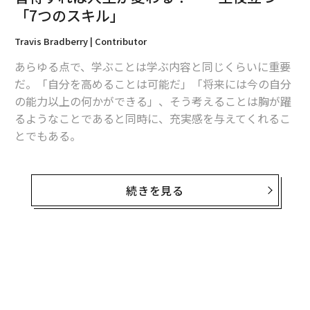
「7つのスキル」
編集＝遠藤宗生
Travis Bradberry | Contributor
あらゆる点で、学ぶことは学ぶ内容と同じくらいに重要
2026年9月号発売中
だ。「自分を高めることは可能だ」「将来には今の自分
の能力以上の何かができる」、そう考えることは胸が躍
るようなことであると同時に、充実感を与えてくれるこ
最新号の購入はこちらから
とでもある。
メンバーシップに登録する
ただ、与えられた時間は限られている。最大の恩恵をも
たらすスキルを身に付けることに、できる限りの力を注
続きを見る
ぐべきだ。一度身に付ければあなたに永遠に利益をもた
らし続けるのは、次の7つのスキルだ。
関連記事
1. 口を閉ざすべき時を知る
習得すれば人生が変わる？ 一生役立つ「7つのスキル」
マネジメントは要注意 部下に感じさせてはいけないこと