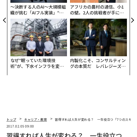
リア
〜決断する人のAI〜大規模組
アフリカの農村の通信、小1
UM
織が挑む「AIフル実装」“使
の壁。2人の挑戦者が手にし
う”企業から“動く”企業へ【N
た「次なる武器」
TTドコモビジネス×PwC】
なぜ“眠っていた環境技
内製化こそ、コンサルティン
術”が、下水インフラを変え
グの本質だ レバレジーズが
たのか──産総研×月島JFE
実践する、次世代ファームの
アクアソリューションの10年
全貌
トップ
キャリア・教育
習得すれば人生が変わる？ 一生役立つ「7つのスキル
2017.02.05 09:00
習得すれば人生が変わる？ 一生役立つ