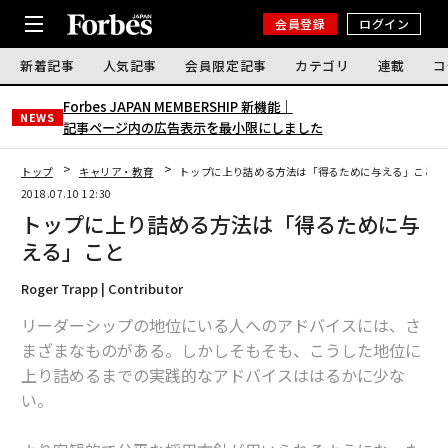
会員登録
ログイン
新着記事
人気記事
会員限定記事
カテゴリ
連載
コ
Forbes JAPAN MEMBERSHIP 新機能｜
NEWS
記事ページ内の広告表示を最小限にしました
トップ
キャリア・教育
トップに上り詰める方法は「得るために与える」こと
2018.07.10 12:30
トップに上り詰める方法は「得るために与
える」こと
Roger Trapp | Contributor
リーダーシップの地位にいる人へのアドバイスには、さ
まざまなものがある。しかしそもそも、こうした地位に
上り詰めるまでの実践的なアドバイスははるかに少な
い。