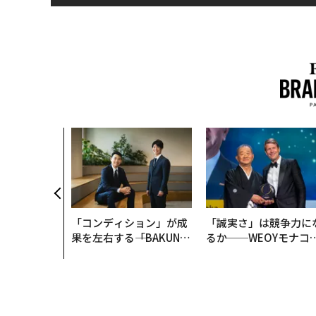
「コンディション」が成
「誠実さ」は競争力に
果を左右する――「BAKUN
るか──WEOYモナコ
E」のTENTIALが支える
見た、くら寿司の経営
「挑戦者の明日」
学