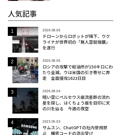
人気記事
2026.08.05
ドローンからロボットが降下、ウク
ライナが世界初の「無人空挺強襲」
を遂行
2026.08.05
ロシアの攻撃で給油所が150キロにわ
たり全滅、ウは米国の引き寄せに奔
走 全面侵攻1623日目
2026.08.04
暗い空にペルセウス座流星群の流れ
星を探し、はくちょう座を目印に天
の川を辿る 今週の夜空
2023.05.03
サムスン、ChatGPTの社内使用禁
止 機密コードの流出受け