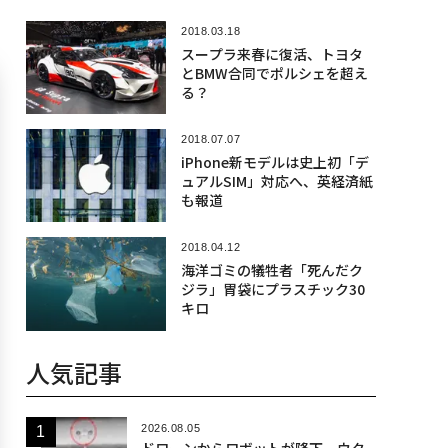
2018.03.18
スープラ来春に復活、トヨタ
とBMW合同でポルシェを超え
る？
2018.07.07
iPhone新モデルは史上初「デ
ュアルSIM」対応へ、英経済紙
も報道
2018.04.12
海洋ゴミの犠牲者「死んだク
ジラ」胃袋にプラスチック30
キロ
人気記事
2026.08.05
ドローンからロボットが降下、ウク