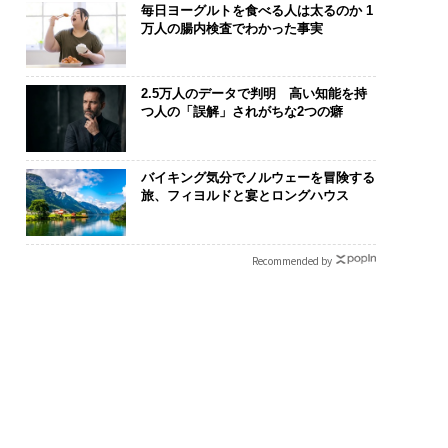
毎日ヨーグルトを食べる人は太るのか 1
万人の腸内検査でわかった事実
2.5万人のデータで判明 高い知能を持
つ人の「誤解」されがちな2つの癖
バイキング気分でノルウェーを冒険する
旅、フィヨルドと宴とロングハウス
ジニアのためのサウ
伝統を礎に、未来を再定
パシフィック
設オフィス「Mobiu
義する 125年企業BAT
ンツ技師長の"
Park」がオープン──
が挑むスモークレスな未
災害への無力
Recommended by
ディックが健康経営
来
え見つけた、防
底する理由
年の答え