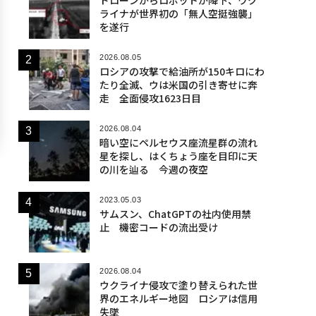
ライナが世界初の「無人空挺強襲」
を遂行
2026.08.05
ロシアの攻撃で給油所が150キロにわ
たり全滅、ウは米国の引き寄せに奔
走 全面侵攻1623日目
2026.08.04
暗い空にペルセウス座流星群の流れ
星を探し、はくちょう座を目印に天
の川を辿る 今週の夜空
2023.05.03
サムスン、ChatGPTの社内使用禁
止 機密コードの流出受け
2026.08.04
ウクライナ侵攻で塗り替えられた世
界のエネルギー地図 ロシアは信用
失墜