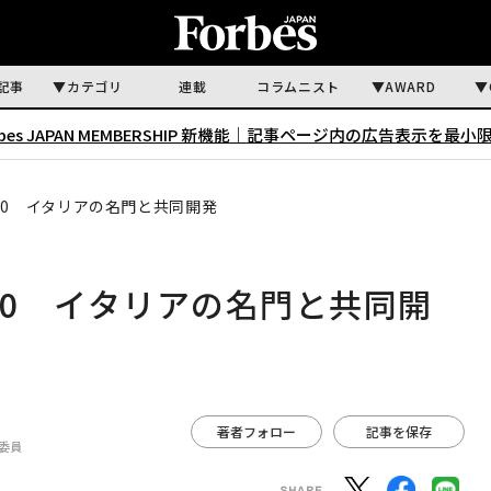
記事
カテゴリ
連載
コラムニスト
AWARD
rbes JAPAN MEMBERSHIP 新機能｜
記事ページ内の広告表示を最小
50 イタリアの名門と共同開発
50 イタリアの名門と共同開
著者フォロー
記事を保存
委員