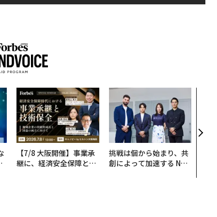
エン
ナ併
s 
タマ
を徹
な
【7/8 大阪開催】事業承
挑戦は個から始まり、共
で
継に、経済安全保障とい
創によって加速する NOR
哲
う視点が加わるとき──
QAIN JAPAN 特別座談会
経営者が問われる新たな
判断軸