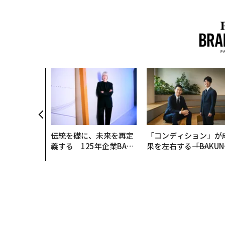
伝統を礎に、未来を再定
「コンディション」が
義する 125年企業BAT
果を左右する――「BAKUN
が挑むスモークレスな未
E」のTENTIALが支え
来
「挑戦者の明日」