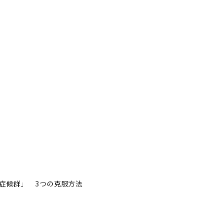
症候群」 3つの克服方法
症候群」 3つの克服方法
著者フォロー
記事を保存