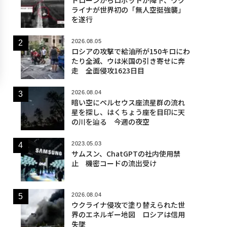
ライナが世界初の「無人空挺強襲」
を遂行
2026.08.05
ロシアの攻撃で給油所が150キロにわ
たり全滅、ウは米国の引き寄せに奔
走 全面侵攻1623日目
2026.08.04
暗い空にペルセウス座流星群の流れ
星を探し、はくちょう座を目印に天
の川を辿る 今週の夜空
2023.05.03
サムスン、ChatGPTの社内使用禁
止 機密コードの流出受け
2026.08.04
ウクライナ侵攻で塗り替えられた世
界のエネルギー地図 ロシアは信用
失墜