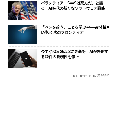
パランティア「SaaSは死んだ」と語
る AI時代の新たなソフトウェア戦略
「ペンを拾う」ことを学ぶAI──身体性A
Iが拓く次のフロンティア
リカの農村の通信、
革新は下山で生まれる─
“泊まる”を超
の壁。2人の挑戦者が
─レクサスが新型TZとE
スパシオが描
今すぐiOS 26.5.2に更新を AIが悪用す
した「次なる武器」
Sに込めた「DISCOVE
日本のラグジ
る30件の脆弱性を修正
R」の哲学
（前編）
Recommended by