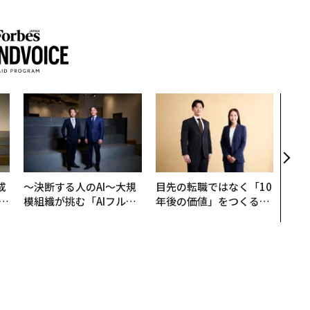
アフ
小1
手に
成
〜決断する人のAI〜大規
目先の転職ではなく「10
模組織が挑む「AIフル実
年後の価値」をつくる─
る
装」“使う”企業から“動
─アサインの長期伴走型
く”企業へ【NTTドコモ
支援とは
ビジネス×PwC】