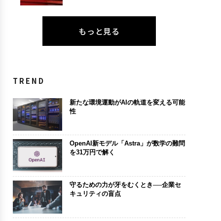
もっと見る
TREND
新たな環境運動がAIの軌道を変える可能
性
OpenAI新モデル「Astra」が数学の難問
を31万円で解く
守るための力が牙をむくとき──企業セ
キュリティの盲点