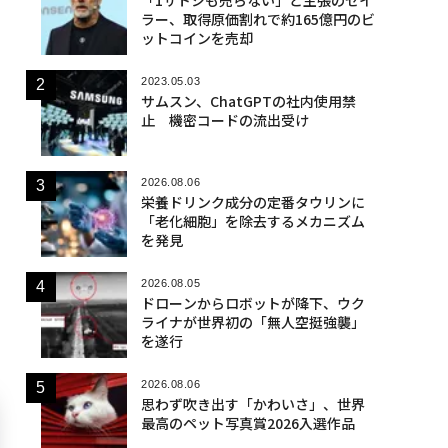
ラー、取得原価割れで約165億円のビ
ットコインを売却
2023.05.03
サムスン、ChatGPTの社内使用禁
止 機密コードの流出受け
2026.08.06
栄養ドリンク成分の定番タウリンに
「老化細胞」を除去するメカニズム
を発見
2026.08.05
ドローンからロボットが降下、ウク
ライナが世界初の「無人空挺強襲」
を遂行
2026.08.06
思わず吹き出す「かわいさ」、世界
最高のペット写真賞2026入選作品