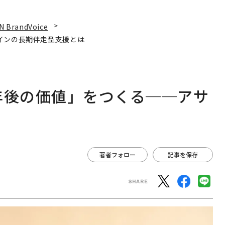
N BrandVoice
インの長期伴走型支援とは
年後の価値」をつくる──アサ
は
著者フォロー
記事を保存