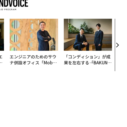
伝統
義す
が挑
来
エ
エンジニアのためのサウ
「コンディション」が成
い
ナ併設オフィス「Mobiu
果を左右する――「BAKUN
s Park」がオープン──
E」のTENTIALが支える
タマディックが健康経営
「挑戦者の明日」
を徹底する理由