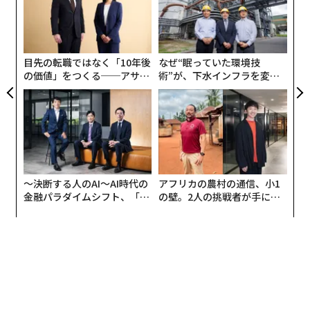
無
内
防
グ
実
全
目先の転職ではなく「10年後
なぜ“眠っていた環境技
の価値」をつくる──アサイ
術”が、下水インフラを変え
ンの長期伴走型支援とは
たのか──産総研×月島JFE
アクアソリューションの10年
〜決断する人のAI〜AI時代の
アフリカの農村の通信、小1
金融パラダイムシフト、「超
の壁。2人の挑戦者が手にし
個別化」の核心 【MUFG×ウ
た「次なる武器」
ェルスナビ×PwC】
編集＝遠藤宗生
2026年9月号発売中