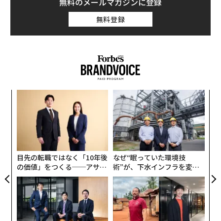
無料のメールマガジンに登録
無料登録
パ
技
無
内
防
グ
実
全
目先の転職ではなく「10年後
なぜ“眠っていた環境技
の価値」をつくる──アサイ
術”が、下水インフラを変え
ンの長期伴走型支援とは
たのか──産総研×月島JFE
アクアソリューションの10年