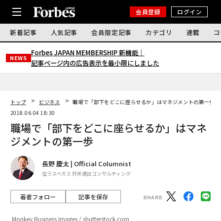
会員登録
ログイン
新着記事
人気記事
会員限定記事
カテゴリ
連載
コ
Forbes JAPAN MEMBERSHIP 新機能｜
NEWS
記事ページ内の広告表示を最小限にしました
トップ
ビジネス
職場で「部下をどこに座らせるか」はマネジメントの第一歩
2018.06.04 18:30
職場で「部下をどこに座らせるか」はマネ
ジメントの第一歩
長野 慶太 | Official Columnist
在ラスベガス 対米進出コンサルティング
著者フォロー
記事を保存
Monkey Business Images / shutterstock.com