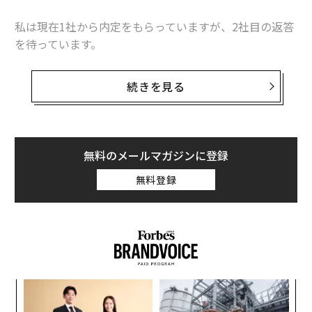
私は現在1社から内定をもらっていますが、2社目の返答
を待っています。
2社目の方がいくつかの点で私に合っていますが、より
続きを見る
良いオファーを期待して内定を辞退したくありません。
無料のメールマガジンに登録
無料登録
パ
技