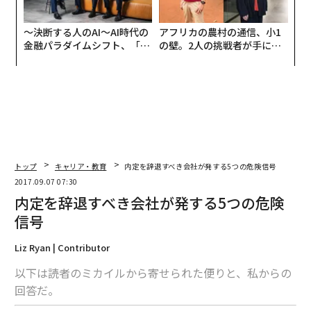
〜決断する人のAI〜AI時代の
アフリカの農村の通信、小1
金融パラダイムシフト、「超
の壁。2人の挑戦者が手にし
個別化」の核心 【MUFG×ウ
た「次なる武器」
ェルスナビ×PwC】
トップ
キャリア・教育
内定を辞退すべき会社が発する5つの危険信号
2017.09.07 07:30
内定を辞退すべき会社が発する5つの危険
信号
Liz Ryan | Contributor
以下は読者のミカイルから寄せられた便りと、私からの
回答だ。