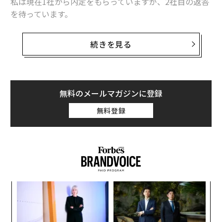
私は現在1社から内定をもらっていますが、2社目の返答
を待っています。
2社目の方がいくつかの点で私に合っていますが、より
続きを見る
良いオファーを期待して内定を辞退したくありません。
無料のメールマガジンに登録
無料登録
るか
エ
、く
設オ
が
A
が