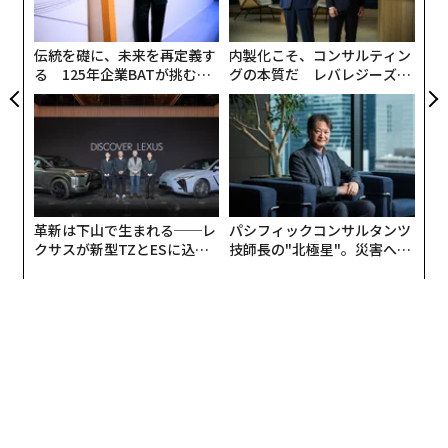
顧客
pa
な
伝統を礎に、未来を再定義す
内製化こそ、コンサルティン
る 125年企業BATが挑むス
グの本質だ レバレジーズが
モークレスな未来
実践する、次世代ファームの
全貌
革新は下山で生まれる──レ
パシフィックコンサルタンツ
クサスが新型TZとESに込め
技師長の"北極星"。災害への
た「DISCOVER」の哲学
無力感を乗り越え見つけた、
防災一筋20年の答え
編集＝遠藤宗生
2026年9月号発売中
最新号の購入はこちらから