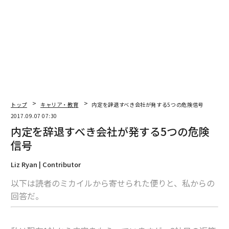
メンバーシップに登録する
関連記事
内定を辞退すべき会社が発する5つの危険信号
体の柔らかい女性向け？ ヨガを巡る「5つの誤解と真実」
トップ
キャリア・教育
内定を辞退すべき会社が発する5つの危険信号
2017.09.07 07:30
米大手企業に学ぶ「無意味な会議」をなくす12の方法
内定を辞退すべき会社が発する5つの危険
信号
面接で絶対に口にしてはいけない7つのこと
Liz Ryan | Contributor
中国人の海外旅行先「香港・台湾」の人気が低迷の理由
以下は読者のミカイルから寄せられた便りと、私からの
回答だ。
advertisement