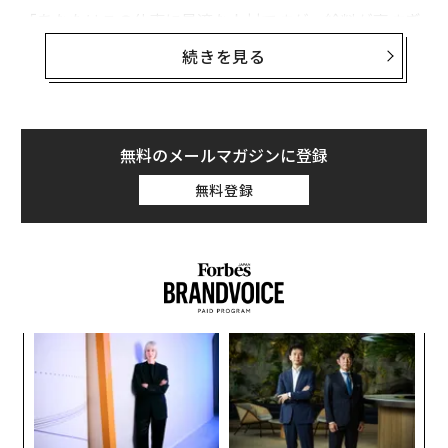
「あなたはこの仕事に最適な人材ですが、給料が高すぎ
ます」と言われたら、どう答えたらよいのでしょうか？
続きを見る
無料のメールマガジンに登録
無料登録
るか
エ
、く
設オ
が
A
が
顧客
pa