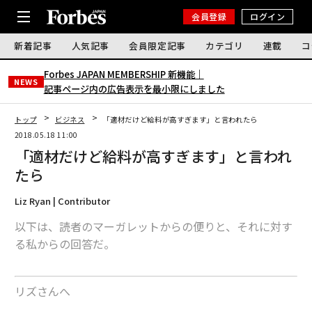
会員登録
ログイン
新着記事
人気記事
会員限定記事
カテゴリ
連載
コ
Forbes JAPAN MEMBERSHIP 新機能｜
NEWS
記事ページ内の広告表示を最小限にしました
トップ
ビジネス
「適材だけど給料が高すぎます」と言われたら
2018.05.18 11:00
「適材だけど給料が高すぎます」と言われ
たら
Liz Ryan | Contributor
以下は、読者のマーガレットからの便りと、それに対す
る私からの回答だ。
リズさんへ