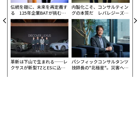
な
伝統を礎に、未来を再定義す
内製化こそ、コンサルティン
る 125年企業BATが挑むス
グの本質だ レバレジーズが
モークレスな未来
実践する、次世代ファームの
全貌
革新は下山で生まれる──レ
パシフィックコンサルタンツ
クサスが新型TZとESに込め
技師長の"北極星"。災害への
た「DISCOVER」の哲学
無力感を乗り越え見つけた、
編集＝遠藤宗生
防災一筋20年の答え
2026年9月号発売中
最新号の購入はこちらから