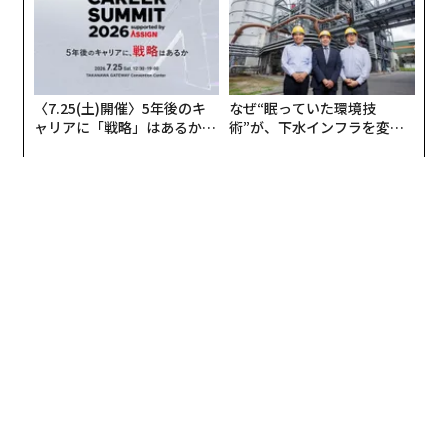
〈7.25(土)開催〉5年後のキ
なぜ“眠っていた環境技
ャリアに「戦略」はあるか。
術”が、下水インフラを変え
トップエグゼクティブのキャ
たのか──産総研×月島JFE
リアに触れる1日│CAREER S
アクアソリューションの10年
UMMIT 2026