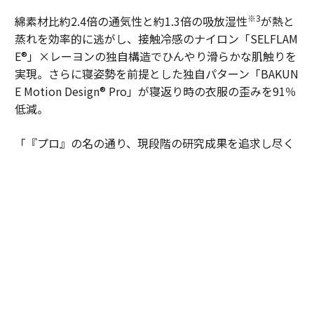
※3
綿素材比約2.4倍の通気性と約1.3倍の吸放湿性
が熱と
蒸れを効率的に逃がし、接触冷感のナイロン「SELFLAM
E®」×レーヨンの独自構造でひんやり滑らかな肌触りを
実現。さらに寝姿勢を前提とした独自パターン「BAKUN
E Motion Design® Pro」が寝返り時の衣服の歪みを91％
低減。
「『プロ』の名の通り、現段階の研究成果を追求し尽く
した一着です。私たちの商品開発に終わりはありませ
ん。寝るためにベストな状態を100とするなら、まだ誰
もそこに到達していない。その100に近づけるために何
ができるかを問い続け、積み重ねてきた答えのすべて
を、一段上の次元で込めたのがBAKUNE Dry Proです」
（舟山）
「コンディションの差」が「能力の差」を生む
TENTIALにとってコンディショニングの本質とは何か。