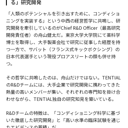
る」研究開発
「人類のポテンシャルを引き出すために、コンディショ
ニングを実装する」という中西の経営哲学に共鳴し、研
究開発を牽引しているのがChief R&D Officer（最高研究
開発責任者）の舟山健太だ。東京大学大学院にて薬科学
博士を取得し、大手製薬会社で研究に従事した経歴を持
つ一方で、サバット（フランス式キックボクシング）の
日本代表選手という現役プロアスリートの顔も併せ持
つ。
その哲学に共鳴したのは、舟山だけではない。TENTIAL
のR&Dチームには、大手企業で研究開発に携わってきた
熱量の高いメンバーが集い、それぞれの専門知を掛け合
わせながら、TENTIAL独自の研究知見を築いている。
R&Dチームの特徴は、「コンディショニング科学に基づ
いた徹底した研究開発」と「高い水準の臨床試験を通じ
たエビデンスの蓄積」だ。