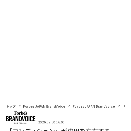
トップ
Forbes JAPAN BrandVoice
Forbes JAPAN BrandVoice
「コン
2026.07.30 16:00
「コンディション」が成果を左右する