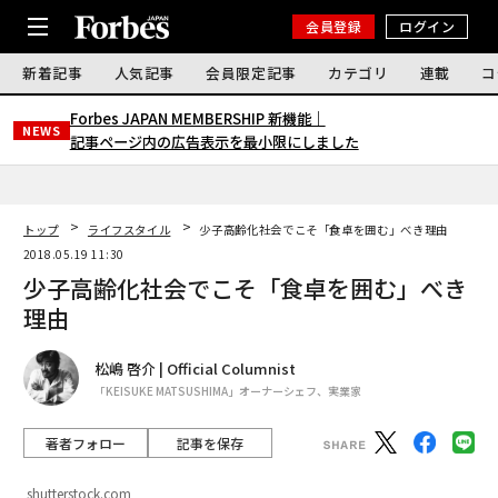
会員登録
ログイン
新着記事
人気記事
会員限定記事
カテゴリ
連載
コ
Forbes JAPAN MEMBERSHIP 新機能｜
NEWS
記事ページ内の広告表示を最小限にしました
トップ
ライフスタイル
少子高齢化社会でこそ「食卓を囲む」べき理由
2018.05.19 11:30
少子高齢化社会でこそ「食卓を囲む」べき
理由
松嶋 啓介 | Official Columnist
「KEISUKE MATSUSHIMA」オーナーシェフ、実業家
著者フォロー
記事を保存
shutterstock.com