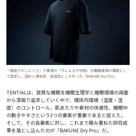
「寝返りのしにくさ」や夏場の「汗による不快感」を睡眠環境の課題とし
て設定し、設計と通気性、吸湿性にこだわった「BAKUNE Dry Pro」
TENTIALは、良質な睡眠を睡眠生理学と睡眠環境の両面
から深掘り追求していく中で、寝床内環境（温度・湿
度）のコントロール、肌あたりや素材の快適性、睡眠中
の動きやすさという3つの要素が重要であると捉えた。
そして、その各要素に対し、これまで積み重ねた研究成
果を落とし込んだのが「BAKUNE Dry Pro」だ。