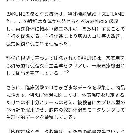
BAKUNEの核となる技術は、特殊機能繊維「SELFLAME
®」。この繊維は身体から発せられる遠赤外線を吸収
し、再び身体に輻射（熱エネルギーを放射）することで
血行を促進する。血行促進により筋肉のコリ等の改善、
疲労回復が促される仕組みだ。
科学的根拠に基づいて開発されたBAKUNEは、家庭用遠
赤外線血行促進衣自主基準をクリアし、一般医療機器と
※2
して届出を完了している。
さらに、臨床試験ではさまざまなデータを収集し、商品
に活かす。例えば体温に関しては、体表温度を測定する
だけでは不十分とチームは考え、被験者にカプセル型の
体温計を服用させ、腸内の深部体温をモニタリングして
生理学的データを蓄積している。
「臨床試験やデータ収集は、研究者の熱量次第でいくら