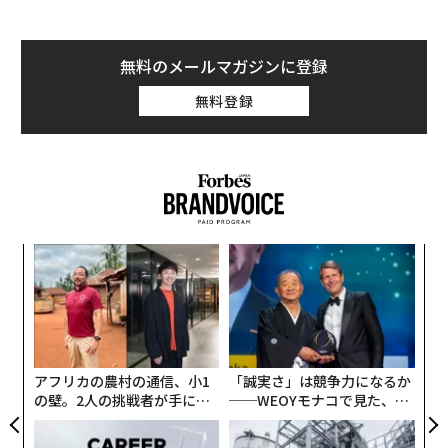
無料のメールマガジンに登録
無料登録
ンツ
「
への
3
た、
C
革
る
ク
た「
アフリカの農村の通信、小1
「誠実さ」は競争力になるか
の壁。2人の挑戦者が手にし
──WEOYモナコで見た、く
た「次なる武器」
ら寿司の経営哲学