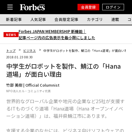
会員登録
ログイン
新着記事
人気記事
会員限定記事
カテゴリ
連載
コ
Forbes JAPAN MEMBERSHIP 新機能｜
NEWS
記事ページ内の広告表示を最小限にしました
トップ
ビジネス
中学生がロボットを製作、鯖江の「Hana道場」が面白い理由
2018.01.23 08:30
中学生がロボットを製作、鯖江の「Hana
道場」が面白い理由
竹部 美樹 | Official Columnist
NPO法人エル・コミュニティ代表
世界的なグローバル企業や地元の企業など25社が支援す
るITものづくり道場「Hana道場（Hana オープンイノベ
ーション道場）」は、福井県鯖江市にあります。
支援する企業のなかには、ビジネス向けソフトウェアの