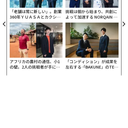
実
誰かに教えてもらうのではなく、自分で考え、試行錯誤
全
「老舗は常に新しい」。創業
挑戦は個から始まり、共創に
しながら成長して欲しいという思いから20歳未満は無料
360年ＹＵＡＳＡとカクシン
よって加速する NORQAIN JA
にしていて、子どもたちが自由にものづくりをできる場
CEO田尻望が語る、AIを超え
PAN 特別座談会
を創った結果、Hana道場に通う中学生と高校生が、オー
る人の価値
ルHana道場産ロボット「さばえカニロボット」を開発す
るまでになりました。
「さばえカニロボット」を開発したのは、三崎雅史君
アフリカの農村の通信、小1
「コンディション」が成果を
（高校2年生）と永宮正陽君（中学2年生）で、ふたりと
の壁。2人の挑戦者が手にし
左右する――「BAKUNE」のTEN
も「IchigoJam」と出合う3年前からプログラミングを
た「次なる武器」
TIALが支える「挑戦者の明
はじめ、Hana道場にも開設当時から通っています。そし
日」
て、道場にある器機を使ってロボットを開発し始めまし
た。デザイン設計からプログラム作成まで、すべて自分
たちでやりました。