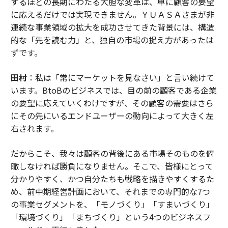
するほどの長期にわたる大胆な変革は、単に顧客の要望
に応えるだけでは実現できません。ＹＵＡＳＡさまが非
連続な事業領域の拡大を成功させてきた背景には、構造
的な「先を読む力」と、独自の市場の捉え方があったは
ずです。
田村
：私は「常にマーケットを見なさい」と言い続けて
います。BtoBのビジネスでは、目の前の顧客である企業
の要望に応えていくわけですが、その顧客の需要はさら
にその先にいるエンドユーザーの動向によって大きく左
右されます。
だからこそ、我々は顧客の背後にある市場そのものを俯
瞰しなければ勝負になりません。そこで、皆様にとって
分かりやすく、かつ自分たちも戦略を描きやすくするた
め、前中期経営計画において、それまでの専門的な7つ
の事業セグメントを、「モノづくり」「すまいづくり」
「環境づくり」「まちづくり」という4つのビジネスフ