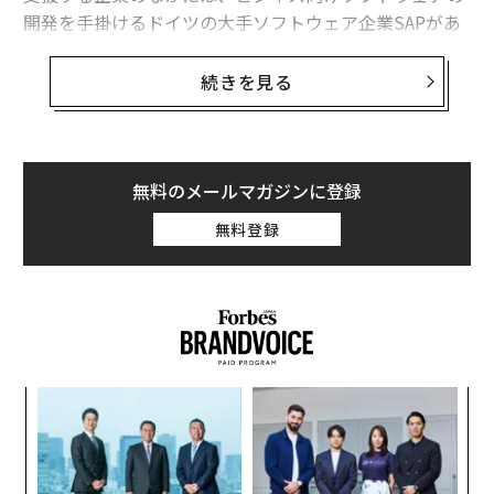
開発を手掛けるドイツの大手ソフトウェア企業SAPがあ
り、「Hana道場」は、そのSAPがドイツ、アメリカ西海
岸のシリコンバレーに次いで、世界で3番目に開設を支
続きを見る
援したイノベーションのためのファブラボです。世界的I
T企業が関係しているためか、まだ開設2年ですが、多く
のメディアに取り上げられ、全国各地から視察が来てい
ます。
無料のメールマガジンに登録
無料登録
20歳未満は無料
4歳から74歳までが通うHana道場には、3Dプリンター、
レーザーカッターが常設してあります。また、地元のIT
企業「jig.jp」の福野泰介社長が開発した子ども向けパソ
コン「IchigoJam」（言語：BASIC）も10台以上常備し
ナ併
〜
てあり、いつでも自由に使うことができます。20歳未満
k」
金
は3Dプリンターもレーザーカッターもどれだけ使っても
ック
個
内
無料です。
由
ェ
グ