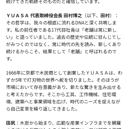
続けてきた軌跡そのものだと確信しています。
ＹＵＡＳＡ 代表取締役会長 田村博之
（以下、
田村
）：
その哲学は、我々の根底に流れるDNAと深く共鳴しま
す。私の前任者である17代目社長は「老舗は常に新し
い」と語っていました。過去の歴史や伝統に甘んじてし
がみつくのではなく、常に時代の先を読み、新しくあり
続けるからこそ、結果として「老舗」と呼ばれるので
す。
1666年に京都で木炭商として創業したＹＵＡＳＡは、わ
ずか5年で打刃物の世界へ舵を切りました。そのほうが
市場において存在意義があり、新たな驚きを生み出せる
と考えたからです。そこから工具、工作機械、住宅環
境、建築へと事業領域を広げ、時代のニーズを捉えなが
ら自己変革を繰り返してきました。
田尻
：木炭から始まり、広範な産業インフラまでを網羅