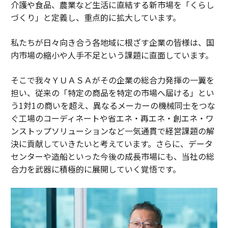
介護や食品、農業など生活に直結する新市場を「くらし
づくり」と定義し、重点的に拡大しています。
私たちが日々向き合う各地域に根ざす企業の皆様は、国
内市場の縮小や人手不足という課題に直面しています。
そこで我々ＹＵＡＳＡがその企業の総合力発揮の一翼を
担い、従来の「特定の商品を特定の市場へ届ける」とい
う1対1の商いを超え、異なるメーカーの機械同士をつな
ぐ工場のコーディネートや省エネ・再エネ・創エネ・ワ
ンストップソリューションなど一気通貫で経営課題の解
決に貢献していきたいと考えています。さらに、データ
センターや造船といった今後の成長市場にも、当社の総
合力を武器に積極的に展開していく覚悟です。