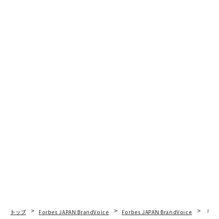
トップ
Forbes JAPAN BrandVoice
Forbes JAPAN BrandVoice
「老