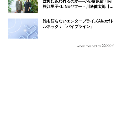
は何に救われるのか──小杉湯原宿・関
根江里子×LINEヤフー・川邊健太郎【後
編】
誰も語らないエンタープライズAIのボト
ルネック：「パイプライン」
Recommended by