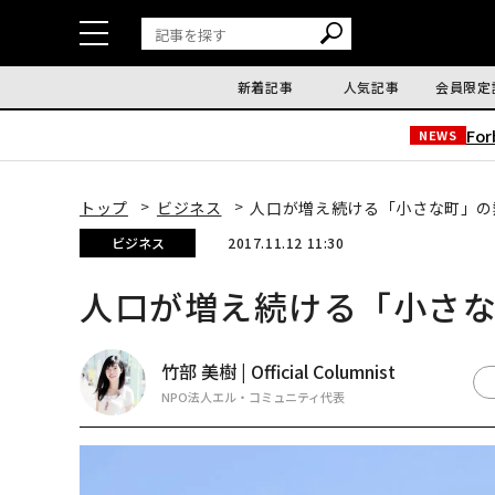
新着記事
人気記事
会員限定
Fo
NEWS
トップ
ビジネス
人口が増え続ける「小さな町」の
ビジネス
2017.11.12 11:30
人口が増え続ける「小さ
竹部 美樹 | Official Columnist
NPO法人エル・コミュニティ代表