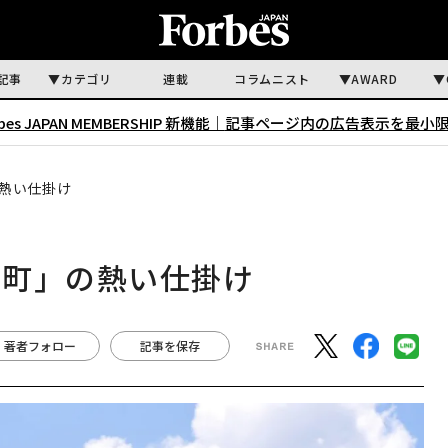
記事
カテゴリ
連載
コラムニスト
AWARD
rbes JAPAN MEMBERSHIP 新機能｜
記事ページ内の広告表示を最小
熱い仕掛け
な町」の熱い仕掛け
著者フォロー
記事を保存