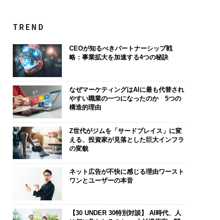
TREND
CEOが知るべきパートナーシップ戦
略：事業拡大を加速する4つの秘訣
なぜマーケティングはAIに最も代替され
やすい職業の一つになったのか 5つの
構造的理由
Z世代がジムを「サードプレイス」に変
える、投資家が見落とした巨大インフラ
の変貌
ネット広告が不快に感じる理由ワースト
ワンとユーザーの本音
【30 UNDER 30特別対談】 AI時代、人