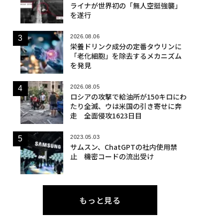
ライナが世界初の「無人空挺強襲」
を遂行
2026.08.06
栄養ドリンク成分の定番タウリンに
「老化細胞」を除去するメカニズム
を発見
2026.08.05
ロシアの攻撃で給油所が150キロにわ
たり全滅、ウは米国の引き寄せに奔
走 全面侵攻1623日目
2023.05.03
サムスン、ChatGPTの社内使用禁
止 機密コードの流出受け
もっと見る