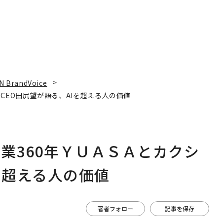
N BrandVoice
CEO田尻望が語る、AIを超える人の価値
業360年ＹＵＡＳＡとカクシ
を超える人の価値
著者フォロー
記事を保存