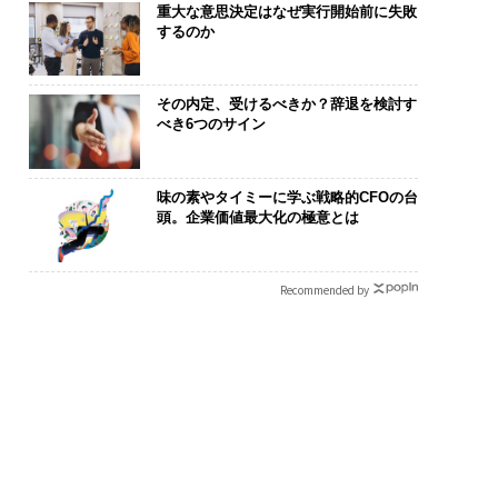
重大な意思決定はなぜ実行開始前に失敗
するのか
その内定、受けるべきか？辞退を検討す
べき6つのサイン
味の素やタイミーに学ぶ戦略的CFOの台
頭。企業価値最大化の極意とは
“眠っていた環境技
挑戦は個から始まり、共
アフリカの農
が、下水インフラを
創によって加速する NOR
小1の壁。2人
たのか──産総研×
QAIN JAPAN 特別座談会
手にした「次
Recommended by
JFEアクアソリュー
ンの10年