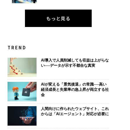
もっと見る
TREND
AI導入で人員削減しても収益は上がらな
い──データが示す不都合な真実
AIが変える「景気後退」の常識──高い
経済成長と失業率の急上昇が両立する社
会
人間向けに作られたウェブサイト、これ
からは「AIエージェント」対応が必要に