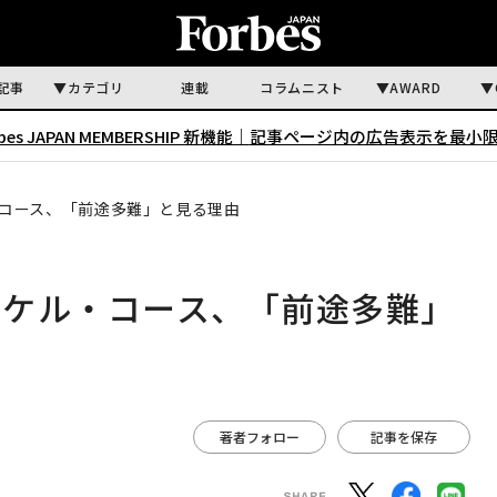
記事
カテゴリ
連載
コラムニスト
AWARD
rbes JAPAN MEMBERSHIP 新機能｜
記事ページ内の広告表示を最小
コース、「前途多難」と見る理由
イケル・コース、「前途多難」
著者フォロー
記事を保存