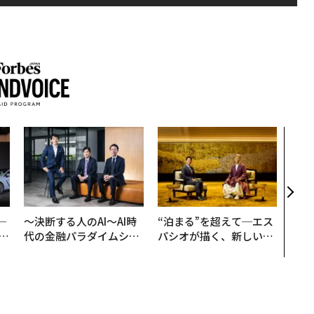
なぜ
術”
変え
月島
ショ
─
〜決断する人のAI〜AI時
“泊まる”を超えて─エス
E
代の金融パラダイムシフ
パシオが描く、新しい日
ト、「超個別化」の核心
本のラグジュアリー（中
【MUFG×ウェルスナビ
編）
×PwC】