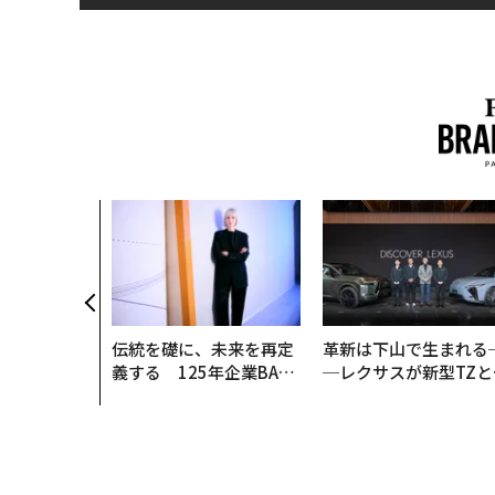
伝統を礎に、未来を再定
革新は下山で生まれる
義する 125年企業BAT
─レクサスが新型TZと
が挑むスモークレスな未
Sに込めた「DISCOVE
来
R」の哲学