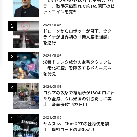
ラー、取得原価割れで約165億円のビ
ットコインを売却
2026.08.05
ドローンからロボットが降下、ウク
ライナが世界初の「無人空挺強襲」
を遂行
2026.08.06
栄養ドリンク成分の定番タウリンに
「老化細胞」を除去するメカニズム
を発見
2026.08.05
ロシアの攻撃で給油所が150キロにわ
たり全滅、ウは米国の引き寄せに奔
走 全面侵攻1623日目
2023.05.03
サムスン、ChatGPTの社内使用禁
止 機密コードの流出受け