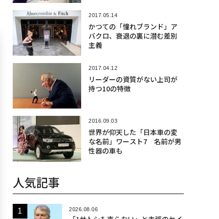
2017.05.14
かつての「憧れブランド」ア
バクロ、衰退の裏に潜む差別
主義
2017.04.12
リーダーの資質がない上司が
持つ10の特徴
2016.09.03
世界が仰天した「日本車の変
な名前」ワースト7 名前が男
性器の車も
人気記事
2026.08.06
「1サトシも売らない」と主張のセイ