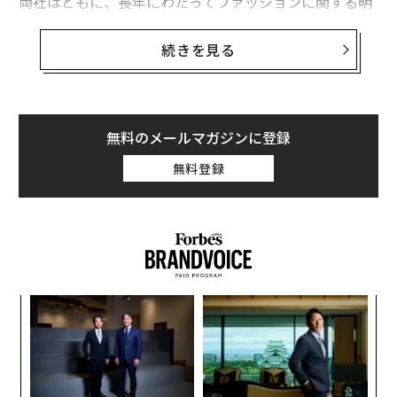
両社はともに、長年にわたってファッションに関する明
確なビジョンを持ったリーダーに率いられてきた。トッ
プはいずれも米国の消費者、特に経済的に余裕のある消
続きを見る
費者が好む衣類を市場に送り出すことにおいて、素晴ら
しい才能を持っていた。
店舗に並ぶ象徴的な「プレッピー」スタイル（名門私立
無料のメールマガジンに登録
校風）のアイテムはシーズンごと、年ごとに、同じライ
無料登録
ンに少しずつ手が加えられ、発売されてきたものだっ
た。そして、両社はともに、消費者の財布のひもがどこ
まで緩むのかを試すように、価格を引き上げ続けた。
創に
革
 JA
ク
た「
ィン
「
ズが
左右
ムの
T