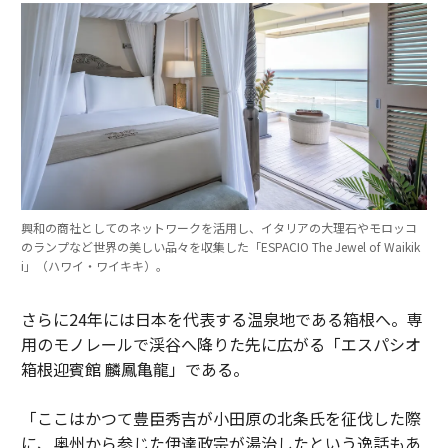
興和の商社としてのネットワークを活用し、イタリアの大理石やモロッコ
のランプなど世界の美しい品々を収集した「ESPACIO The Jewel of Waikik
i」（ハワイ・ワイキキ）。
さらに24年には日本を代表する温泉地である箱根へ。専
用のモノレールで渓谷へ降りた先に広がる「エスパシオ
箱根迎賓館 麟鳳亀龍」である。
「ここはかつて豊臣秀吉が小田原の北条氏を征伐した際
に、奥州から参じた伊達政宗が湯治したという逸話もあ