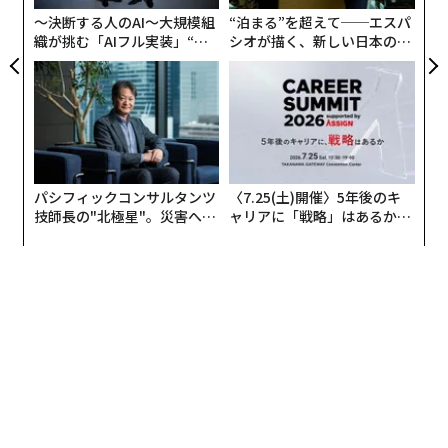
日
〜決断する人のAI〜大規模組
“泊まる”を超えて──エスパ
織が挑む「AIフル実装」“使
シオが描く、新しい日本のラ
う”企業から“動く”企業へ【N
グジュアリー（前編）
TTドコモビジネス×PwC】
パシフィックコンサルタンツ
〈7.25(土)開催〉5年後のキ
技師長の"北極星"。災害への
ャリアに「戦略」はあるか。
無力感を乗り越え見つけた、
トップエグゼクティブのキャ
防災一筋20年の答え
リアに触れる1日│CAREER S
UMMIT 2026