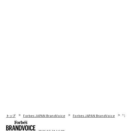
トップ
Forbes JAPAN BrandVoice
Forbes JAPAN BrandVoice
“泊