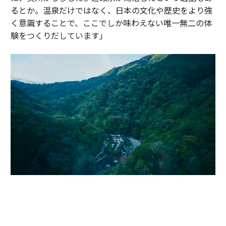
るとか。温泉だけではなく、日本の文化や歴史をより強
く意識することで、ここでしか味わえない唯一無二の体
験をつくりだしています」
かつて伊達政宗が小田原攻めの際に滞在し、戦の疲れを癒したと伝わる温
泉地。早川沿いの渓谷に9棟のヴィラが点在する「エスパシオ 箱根迎賓館
麟鳳亀龍」（神奈川・箱根）。