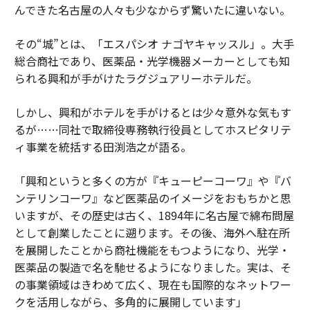
んできた名古屋の人々も少なからず驚いたに違いない。
その“城”とは、「エスパシオ ナゴヤキャッスル」。大手
総合商社であり、医薬品・光学機器メーカーとしても知
られる興和が手がけたラグジュアリーホテルだ。
しかし、興和がホテルを手がけるとは少々意外な気もす
るが……同社で取締役専務執行役員としてホスピタリテ
ィ事業を統括する田渕浩之が語る。
「興和というと多くの方が『キューピーコーワ』や『バ
ンテリンコーワ』など医薬品のイメージをおもちかと思
いますが、その歴史は古く、1894年に名古屋で綿布問屋
として創業したことに遡ります。その後、海外へ駐在所
を展開したことから商社機能をもつようになり、光学・
医薬品の製造で名を馳せるようになりました。実は、そ
の事業領域はきわめて広く、現在も国際的なネットワー
クを活用しながら、多角的に展開しています」