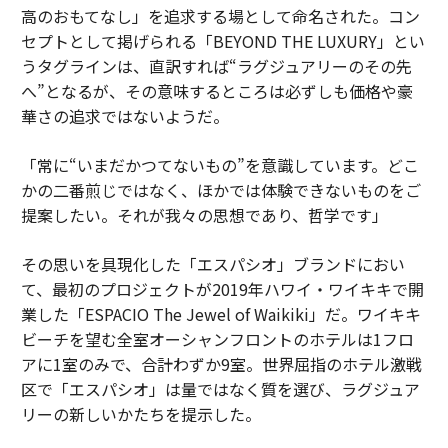
高のおもてなし」を追求する場として命名された。コン
セプトとして掲げられる「BEYOND THE LUXURY」とい
うタグラインは、直訳すれば“ラグジュアリーのその先
へ”となるが、その意味するところは必ずしも価格や豪
華さの追求ではないようだ。
「常に“いまだかつてないもの”を意識しています。どこ
かの二番煎じではなく、ほかでは体験できないものをご
提案したい。それが我々の思想であり、哲学です」
その思いを具現化した「エスパシオ」ブランドにおい
て、最初のプロジェクトが2019年ハワイ・ワイキキで開
業した「ESPACIO The Jewel of Waikiki」だ。ワイキキ
ビーチを望む全室オーシャンフロントのホテルは1フロ
アに1室のみで、合計わずか9室。世界屈指のホテル激戦
区で「エスパシオ」は量ではなく質を選び、ラグジュア
リーの新しいかたちを提示した。