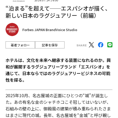
2026.07.24 16:00
“泊まる”を超えて──エスパシオが描く、
新しい日本のラグジュアリー（前編）
Forbes JAPAN BrandVoice Studio
著者フォロー
記事を保存
ホテルは、文化を未来へ継承する装置になれるのか。興
和が展開するラグジュアリーブランド「エスパシオ」を
通じて、日本ならではのラグジュアリービジネスの可能
性を探る。
2025年10月、名古屋城の正面にひとつの“城”が誕生し
た。あの有名な金のシャチホコこそ冠してはいないが、
石組みの壁の上に、御殿風の建築が積み重ねられたさま
はまさに現代の城。長年、名古屋城を“金城”と呼び親し