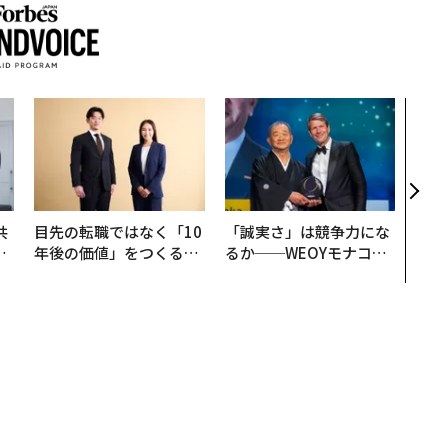
エン
ナ併
s 
タマ
を徹
共
目先の転職ではなく「10
「誠実さ」は競争力にな
OR
年後の価値」をつくる─
るか──WEOYモナコで
会
─アサインの長期伴走型
見た、くら寿司の経営哲
支援とは
学