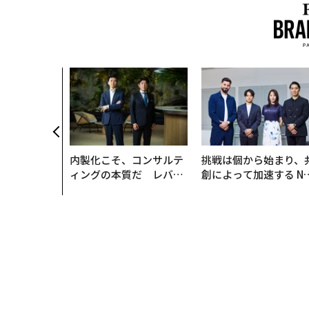
内製化こそ、コンサルテ
挑戦は個から始まり、
ィングの本質だ レバレ
創によって加速する N
ジーズが実践する、次世
QAIN JAPAN 特別座談
代ファームの全貌