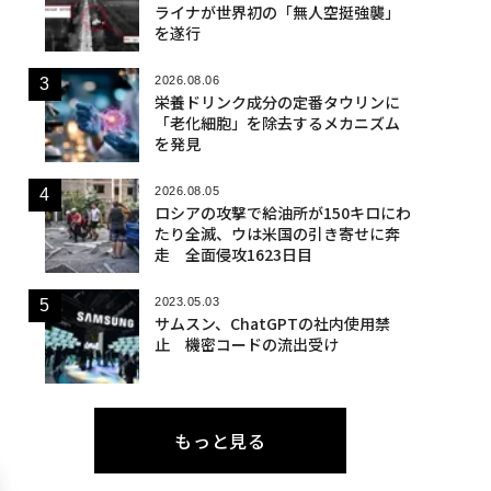
ライナが世界初の「無人空挺強襲」
を遂行
2026.08.06
栄養ドリンク成分の定番タウリンに
「老化細胞」を除去するメカニズム
を発見
2026.08.05
ロシアの攻撃で給油所が150キロにわ
たり全滅、ウは米国の引き寄せに奔
走 全面侵攻1623日目
2023.05.03
サムスン、ChatGPTの社内使用禁
止 機密コードの流出受け
もっと見る