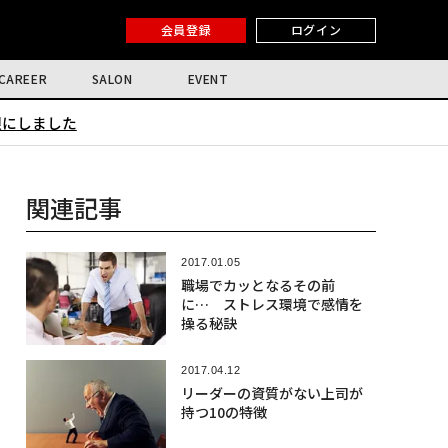
会員登録
ログイン
CAREER
SALON
EVENT
限にしました
関連記事
2017.01.05
職場でカッとなるその前
に… ストレス環境で感情を
操る秘訣
2017.04.12
リーダーの資質がない上司が
持つ10の特徴