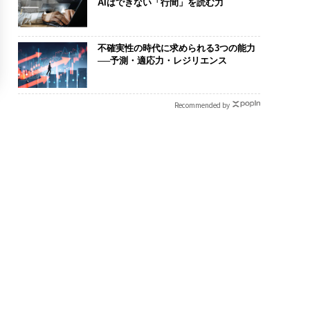
AIはできない「行間」を読む力
不確実性の時代に求められる3つの能力
──予測・適応力・レジリエンス
Recommended by