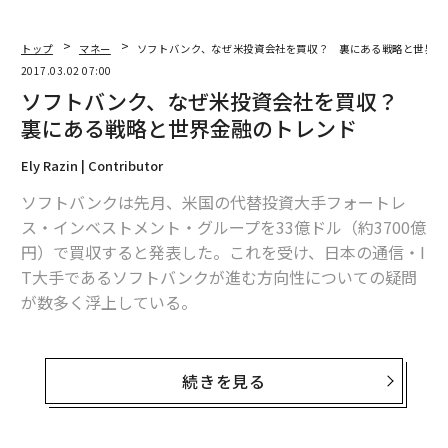
トップ
マネー
ソフトバンク、なぜ米投資会社を買収？ 裏にある戦略と世界金
2017.03.02 07:00
ソフトバンク、なぜ米投資会社を買収？
裏にある戦略と世界金融のトレンド
Ely Razin | Contributor
ソフトバンクは先月、米国の代替投資大手フォートレ
ス・インベストメント・グループを33億ドル（約3700億
円）で買収すると発表した。これを受け、日本の通信・I
T大手であるソフトバンクが進む方向性についての疑問
が数多く浮上している。
だがその背景をひも解くと、商業用不動産や技術投資、
日本経済といった、一見互いに無関係にも思える世界金
続きを見る
融の側面が見えてくる。本記事では、こうしたパズルの
ピースを順番に検証していきたい。