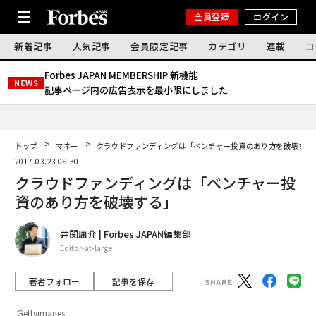
会員登録
ログイン
新着記事
人気記事
会員限定記事
カテゴリ
連載
コ
Forbes JAPAN MEMBERSHIP 新機能｜
NEWS
記事ページ内の広告表示を最小限にしました
トップ
マネー
クラウドファンディングは「ベンチャー投資のあり方を破壊する
2017.03.23 08:30
クラウドファンディングは「ベンチャー投
資のあり方を破壊する」
井関庸介 | Forbes JAPAN編集部
Editor-at-large
著者フォロー
記事を保存
Gettyimages