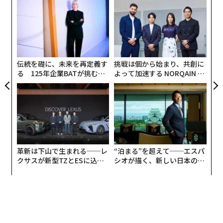
なく
ア
Ja
の
er」
た
“
オ
ジ
伝統を礎に、未来を再定義す
挑戦は個から始まり、共創に
る 125年企業BATが挑むス
よって加速する NORQAIN JA
モークレスな未来
PAN 特別座談会
革新は下山で生まれる──レ
“泊まる”を超えて──エスパ
クサスが新型TZとESに込め
シオが描く、新しい日本のラ
た「DISCOVER」の哲学
グジュアリー（前編）