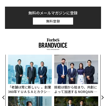
に、それらの職業で得られる収入のリストを作成した。
給料はインディードに外部から寄せられた情報（金額）
に基づいている。
無料のメールマガジンに登録
無料登録
代表格は「ゲームテスター」
るか
“
、く
オ
ジ
エ
設オ
が
が
「老舗は常に新しい」。創業
挑戦は個から始まり、共創に
360年ＹＵＡＳＡとカクシン
よって加速する NORQAIN JA
CEO田尻望が語る、AIを超え
PAN 特別座談会
る人の価値