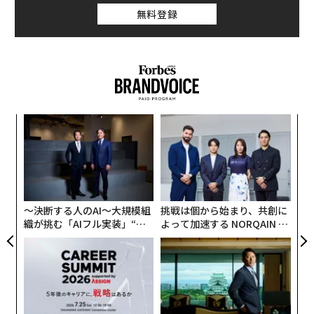
無料登録
るか
“
、く
オ
ジ
「
左右
T
日
〜決断する人のAI〜大規模組
挑戦は個から始まり、共創に
織が挑む「AIフル実装」“使
よって加速する NORQAIN JA
う”企業から“動く”企業へ【N
PAN 特別座談会
TTドコモビジネス×PwC】