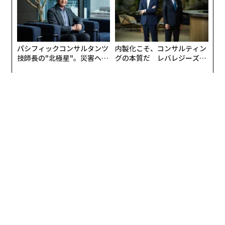
パシフィックコンサルタンツ
内製化こそ、コンサルティン
技師長の"北極星"。災害への
グの本質だ レバレジーズが
無力感を乗り越え見つけた、
実践する、次世代ファームの
防災一筋20年の答え
全貌
編集＝木内涼子
2026年9月号発売中
最新号の購入はこちらから