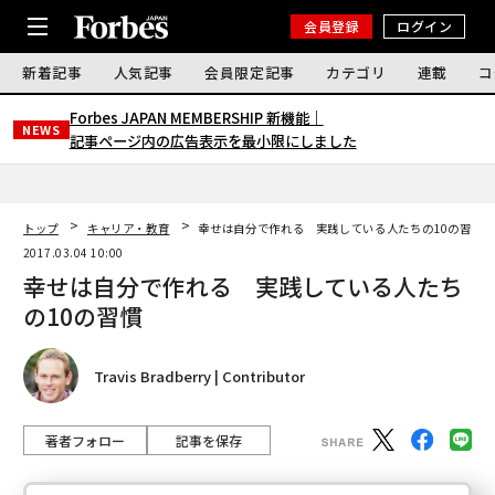
会員登録
ログイン
新着記事
人気記事
会員限定記事
カテゴリ
連載
コ
Forbes JAPAN MEMBERSHIP 新機能｜
NEWS
記事ページ内の広告表示を最小限にしました
トップ
キャリア・教育
幸せは自分で作れる 実践している人たちの10の習慣
2017.03.04 10:00
幸せは自分で作れる 実践している人たち
の10の習慣
Travis Bradberry | Contributor
著者フォロー
記事を保存