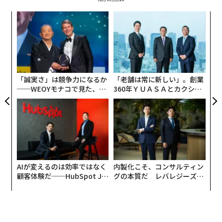
いないように思えるのだ。
〜
変え
織
FE
う
エ
0年
T
設オ
が
が
「誠実さ」は競争力になるか
「老舗は常に新しい」。創業
──WEOYモナコで見た、く
360年ＹＵＡＳＡとカクシン
ら寿司の経営哲学
CEO田尻望が語る、AIを超え
る人の価値
AIが変えるのは効率ではなく
内製化こそ、コンサルティン
顧客体験だ──HubSpot Ja
グの本質だ レバレジーズが
panが語る「Grow Better」
実践する、次世代ファームの
な組織のつくり方
全貌