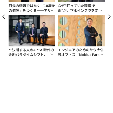
目先の転職ではなく「10年後
なぜ“眠っていた環境技
の価値」をつくる──アサイ
術”が、下水インフラを変え
ンの長期伴走型支援とは
たのか──産総研×月島JFE
アクアソリューションの10年
〜決断する人のAI〜AI時代の
エンジニアのためのサウナ併
金融パラダイムシフト、「超
設オフィス「Mobius Park」
個別化」の核心 【MUFG×ウ
がオープン──タマディック
ェルスナビ×PwC】
が健康経営を徹底する理由