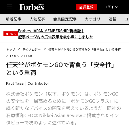
会員登録
ログイン
新着記事
人気記事
会員限定記事
カテゴリ
連載
コ
Forbes JAPAN MEMBERSHIP 新機能｜
NEWS
記事ページ内の広告表示を最小限にしました
トップ
テクノロジー
任天堂がポケモンGOで背負う「安全性」という重荷
2017.02.12 17:00
任天堂がポケモンGOで背負う「安全性」
という重荷
Paul Tassi | Contributor
株式会社ポケモン（以下、ポケモン）は、ポケモンGO
の安全性を一層高めるために「ポケモンGOプラス」に
続く新たなデバイスの開発を考えているようだ。同社の
石原恒和CEOは Nikkei Asian Reviewに掲載されたイン
タビューで次のように述べている。