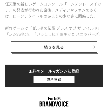
任天堂の新しいゲームコンソール「ニンテンドースイッ
チ」の発表が行われた直後、メディアやファンの多く
は、ローンチタイトルのあまりの少なさに困惑した。
新作ゲームは「ゼルダの伝説 ブレス オブ ザ ワイルド」
「1-2-Switch」「いっしょにチョキッと スニッパーズ」
「スーパーボンバーマン R」の4作しかない。他にリリ
ースされる7タイトル（「魔界戦記ディスガイア5」「St
続きを見る
eep」「Just Dance 2017」「いけにえと雪のセツナ」
「ぷよぷよ テトリスS」「Rayman Legends」「Skyland
ers」）は、全て過去に他のゲーム機向けにリリースされ
たものだ。
無料のメールマガジンに登録
無料登録
ゼルダのトレーラーの余韻に浸る間もなく、筆者はスイ
ッチが大失敗に終わったWii Uの二の舞になるのではな
いかという不安に駆られた。スイッチはWii Uよりも機
能面で上回り、将来的には大型タイトルのリリースも予
定されているが、任天堂の根本的な姿勢は何ら変わって