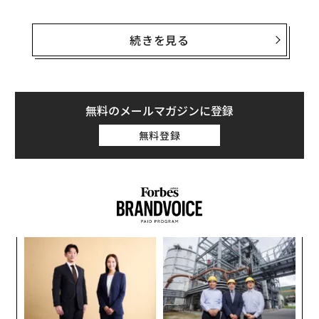
「画面を見なくても遊べるように、スマホに連動したウ
ェアラブル機器のポケモンGOプラスを開発した。さら
続きを見る
に安全に遊んでもらうために、任天堂と新しい機器の開
発を検討している」
ポケモンGOプラスを装着すると、ユーザーの周囲にポケ
無料のメールマガジンに登録
モンが出現したり、ポケストップに接近した場合に振動
無料登録
で教えてくれる。ボタンを押すとポケストップで道具を
入手したり、ポケモンを捕獲することができ、成果を後
でまとめて確認することもできる。
なく
「
Ja
3
er」
C
“
る
オ
ジ