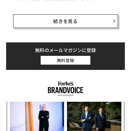
「世界で最も稼ぐスポーツ選手」はロナウド 年収94億円で首位に
その手段とは規制当局の手を借りることだ。EUの行政執
行機関である欧州委員会は今年後半、新たな電子プライ
続きを見る
ユニコーン企業を生む「世界の大学」10校 スタンフォードが首位に
バシー法案を策定。無料のメッセージングサービス各社
に対し、従来の通信企業と同様のルールを適用する。
「2017年にしてみたい旅」 贅沢な旅を提供する専門家が厳選
無料通信アプリに対してはこれまで、大手通信企業のイ
無料のメールマガジンに登録
米消費者に「最も長く保有される車」ランキング、日本車がトップ10を独
ンフラに“タダ乗り“しているとの批判が絶えなかった。
占
無料登録
彼らが数十億ドルを投じて築いた通信インフラを、シリ
ドナルド・トランプ
テリーザ・メイ
コンバレーの企業が無料で用い、巨万の富を生んでいる
タグ：
フィナンシャル・タイムズ
タイムズ
フォード
というのだ。
advertisement
〜
金
個
【
ェ
に