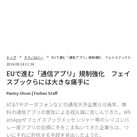
翻訳・編集＝遠藤宗生
2026年9月号発売中
トップ
テクノロジー
EUで進む「通信アプリ」規制強化 フェイスブックらに
2016.08.16 11:36
最新号の購入はこちらから
EUで進む「通信アプリ」規制強化 フェイ
スブックらには大きな痛手に
メンバーシップに登録する
Parmy Olson | Forbes Staff
AT&Tやボーダフォンなどの通信大手企業らは長年、無
料の通信アプリの普及による収入減に苦しんできた。Wh
atsAppやフェイスブックメッセンジャー等のシリコンバ
関連記事
レー産アプリの台頭に手をこまねいてきた企業らは、つ
いにそれに対抗する手段を見出したようだ。
EUで進む「通信アプリ」規制強化 フェイスブックらには大きな痛手に