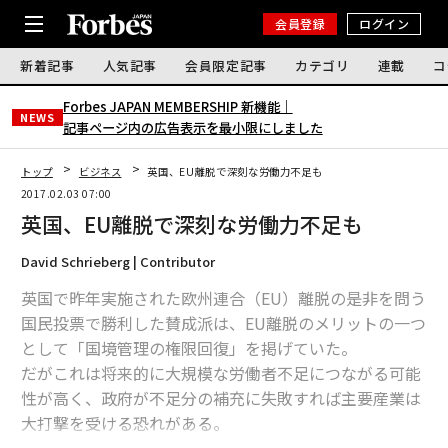
会員登録
ログイン
新着記事
人気記事
会員限定記事
カテゴリ
連載
コ
Forbes JAPAN MEMBERSHIP 新機能｜
NEWS
記事ページ内の広告表示を最小限にしました
トップ
ビジネス
英国、EU離脱で深刻な労働力不足も
2017.02.03 07:00
英国、EU離脱で深刻な労働力不足も
David Schrieberg | Contributor
英国で昨年実施された欧州連合（EU）離脱の是非を問う
国民投票で勝利した賛成派は、EU離脱のメリットの一つ
として「国境管理の権限回復」を掲げていた。
だがこれは将来的に大規模な労働者不足につながる可能
性が高く、政府が不足分の補充に失敗すれば主要産業は
大打撃を受ける恐れがある。