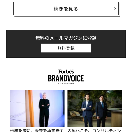
オックスフォード大学の移民観測所が先週末に発表した
続きを見る
信頼性の高い報告書では、テリーザ・メイ政権がEU離脱
交渉の過程において、国内のどの産業に労働力確保の面
での犠牲を払わせるのかを決める作業を強いられると警
告している。
無料のメールマガジンに登録
無料登録
中でも大きなあおりを受けるのは、低・中熟練労働に頼
る産業だ。英国で働くEU域内出身者350万人の大半はこ
うした産業に従事している。報告書によると、英国では
今後、各産業の労働需要をEU移民を通じてどの程度満た
していくのか（あるいはすべて国内労働力でまかなうの
か）という問題をめぐる激しい政治的対立が起きる可能
〜
性が高い。
金
個
【
ェ
に
が
わ
伝統を礎に、未来を再定義す
内製化こそ、コンサルティン