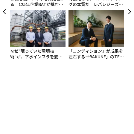
る 125年企業BATが挑むス
グの本質だ レバレジーズが
モークレスな未来
実践する、次世代ファームの
全貌
なぜ“眠っていた環境技
「コンディション」が成果を
術”が、下水インフラを変え
左右する――「BAKUNE」のTEN
たのか──産総研×月島JFE
TIALが支える「挑戦者の明
アクアソリューションの10年
日」