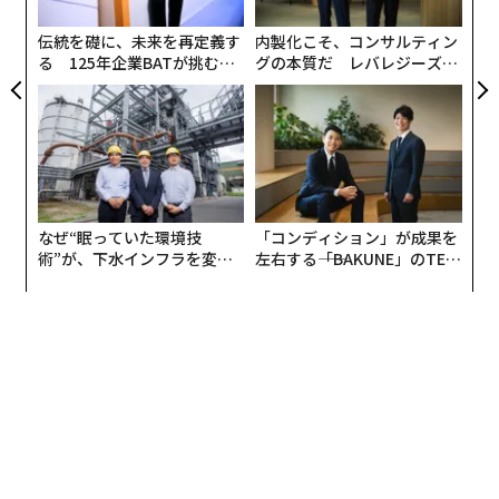
が
わ
伝統を礎に、未来を再定義す
内製化こそ、コンサルティン
る 125年企業BATが挑むス
グの本質だ レバレジーズが
モークレスな未来
実践する、次世代ファームの
全貌
なぜ“眠っていた環境技
「コンディション」が成果を
術”が、下水インフラを変え
左右する――「BAKUNE」のTEN
たのか──産総研×月島JFE
TIALが支える「挑戦者の明
アクアソリューションの10年
日」