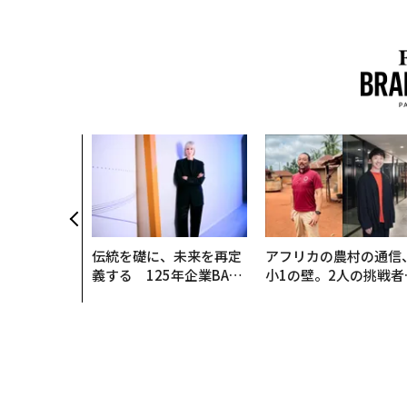
伝統を礎に、未来を再定
アフリカの農村の通信
義する 125年企業BAT
小1の壁。2人の挑戦者
が挑むスモークレスな未
手にした「次なる武器
来