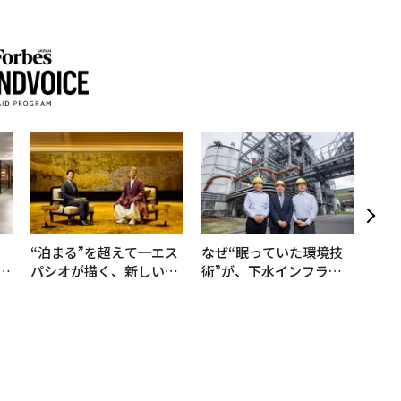
内製
ィン
ジー
代フ
、
“泊まる”を超えて─エス
なぜ“眠っていた環境技
が
パシオが描く、新しい日
術”が、下水インフラを
」
本のラグジュアリー（中
変えたのか──産総研×
編）
月島JFEアクアソリュー
ションの10年