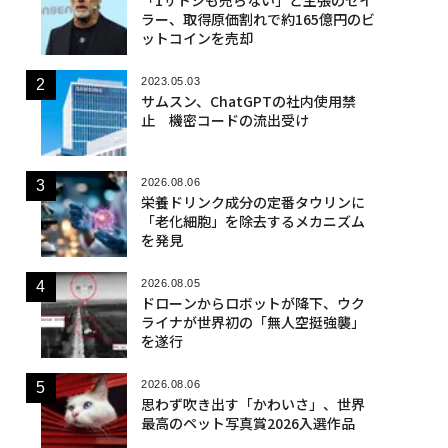
ラー、取得原価割れで約165億円のビ
ットコインを売却
2023.05.03
サムスン、ChatGPTの社内使用禁
止 機密コードの流出受け
2026.08.06
栄養ドリンク成分の定番タウリンに
「老化細胞」を除去するメカニズム
を発見
2026.08.05
ドローンからロボットが降下、ウク
ライナが世界初の「無人空挺強襲」
を遂行
2026.08.06
思わず吹き出す「かわいさ」、世界
最高のペット写真賞2026入選作品