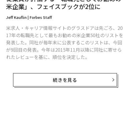
米企業」、フェイスブックが2位に
2026年9月号発売中
Jeff Kauflin | Forbes Staff
米求人・キャリア情報サイトのグラスドアは先ごろ、20
17年の転職先として最もお勧めの米企業50社のリストを
最新号の購入はこちらから
発表した。同社が毎年末に公表するこのリストは、今回
が9回目の発表。今年は2015年11月以降に同社に寄せら
メンバーシップに登録する
れたレビューを基に、順位を決定した。
従業員からのレビューが75件以上あった企業を対象に作
成した今回のランキングで1位となったのは、コンサル
続きを見る
ティング会社のベイン・アンド・カンパニー。採用基準
関連記事
が非常に厳しいことで知られる同社の従業員たちは、
従業員が評価する「転職先としてお勧めの米企業」、フェイスブックが2位
「勤務先が気に入っている主な理由」として、「同僚」
に
を挙げることが多い。グラスドアの中でも、ベインの従
業員は「若く、賢明で、やる気がある」との評価があ
破壊力抜群の「トランプ砲」 企業ができる備えと対策は？
る。一方、ベインの従業員の間に最も多く聞かれる不満
の理由は、「労働時間が長い」ことだ。
人材管理から福利厚生まで、日米HRテック20選