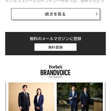
ビジネススクールのベントレー大学では、近年どのよう
なビジネススキルが必要とされているのかを調べるた
め、労働市場分析会社バーニング・グラスに調査を委
続きを見る
託。4万超の求人情報サイトに投稿された募集広告を分
析し、2011年から2015年にかけて最も需要が増加した
スキルを特定した。
無料のメールマガジンに登録
求人広告の職務内容に登場した頻度をもとに作成したIT
無料登録
スキル（ツール名など）のトップ10は以下のとおり（か
っこ内は増加がみられた職種）。
な
術
た
「
ア
─
ら