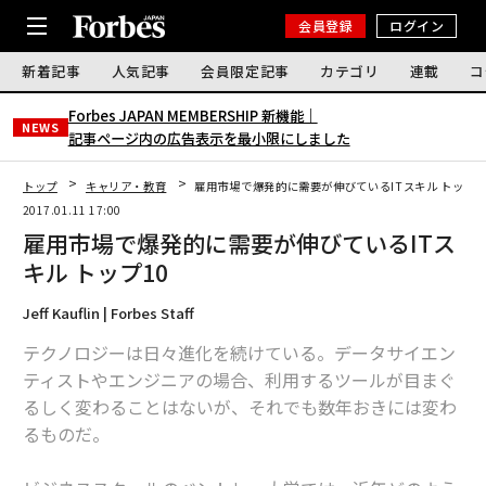
会員登録
ログイン
新着記事
人気記事
会員限定記事
カテゴリ
連載
コ
Forbes JAPAN MEMBERSHIP 新機能｜
NEWS
記事ページ内の広告表示を最小限にしました
トップ
キャリア・教育
雇用市場で爆発的に需要が伸びているITスキル トップ1
2017.01.11 17:00
雇用市場で爆発的に需要が伸びているITス
キル トップ10
Jeff Kauflin | Forbes Staff
テクノロジーは日々進化を続けている。データサイエン
ティストやエンジニアの場合、利用するツールが目まぐ
るしく変わることはないが、それでも数年おきには変わ
るものだ。