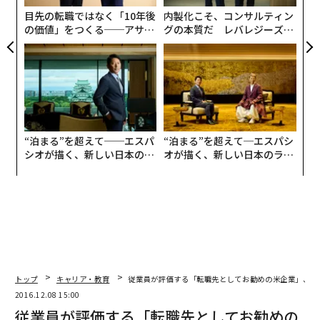
目先の転職ではなく「10年後
内製化こそ、コンサルティン
の価値」をつくる──アサイ
グの本質だ レバレジーズが
ンの長期伴走型支援とは
実践する、次世代ファームの
全貌
“泊まる”を超えて──エスパ
“泊まる”を超えて─エスパシ
シオが描く、新しい日本のラ
オが描く、新しい日本のラグ
グジュアリー（前編）
ジュアリー（中編）
トップ
キャリア・教育
従業員が評価する「転職先としてお勧めの米企業」、フ
2016.12.08 15:00
編集＝森 美歩
従業員が評価する「転職先としてお勧めの