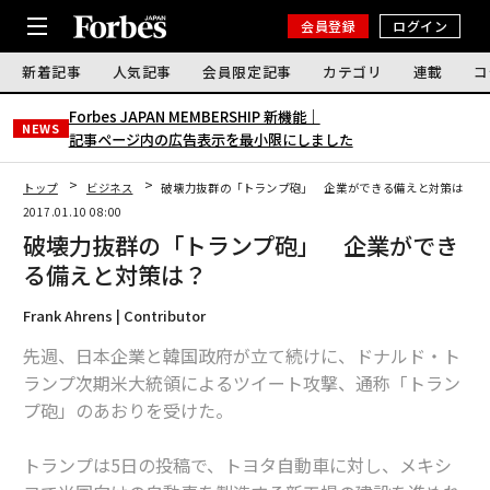
会員登録
ログイン
新着記事
人気記事
会員限定記事
カテゴリ
連載
コ
Forbes JAPAN MEMBERSHIP 新機能｜
NEWS
記事ページ内の広告表示を最小限にしました
トップ
ビジネス
破壊力抜群の「トランプ砲」 企業ができる備えと対策は？
2017.01.10 08:00
破壊力抜群の「トランプ砲」 企業ができ
る備えと対策は？
Frank Ahrens | Contributor
先週、日本企業と韓国政府が立て続けに、ドナルド・ト
ランプ次期米大統領によるツイート攻撃、通称「トラン
プ砲」のあおりを受けた。
トランプは5日の投稿で、トヨタ自動車に対し、メキシ