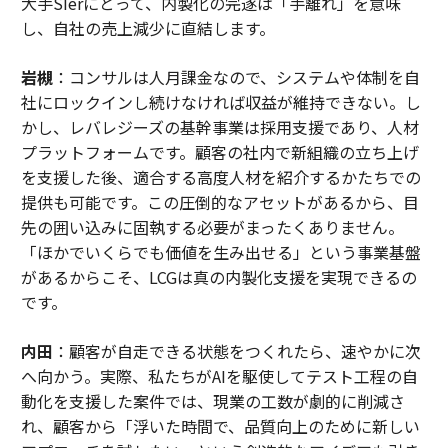
大手SIerにとって、内製化の完遂は「手離れ」を意味
し、自社の売上減少に直結します。
岩槻
：コンサルは人月課金なので、システムや体制を自
社にロックインし続けなければ収益が維持できない。し
かし、レバレジーズの基幹事業は採用支援であり、人材
プラットフォームです。顧客の社内で新組織の立ち上げ
を支援した後、適合する高度人材を紹介するかたちでの
提供も可能です。この圧倒的なアセットがあるから、目
先の囲い込みに固執する必要がまったくありません。
「ほかでいくらでも価値を生み出せる」という事業基盤
があるからこそ、LCGは真の内製化支援を実現できるの
です。
内田
：顧客が自走できる状態をつくれたら、速やかに次
へ向かう。実際、私たちがAIを駆使してテスト工程の自
動化を支援した案件では、現業の工数が劇的に削減さ
れ、顧客から「浮いた時間で、品質向上のために新しい