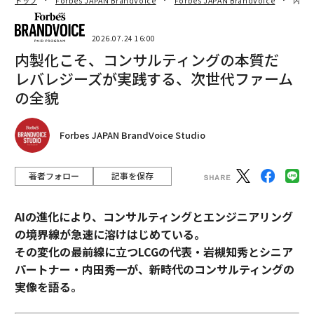
トップ
Forbes JAPAN BrandVoice
Forbes JAPAN BrandVoice
内製
2026.07.24 16:00
内製化こそ、コンサルティングの本質だ
レバレジーズが実践する、次世代ファーム
の全貌
Forbes JAPAN BrandVoice Studio
著者フォロー
記事を保存
AIの進化により、コンサルティングとエンジニアリング
の境界線が急速に溶けはじめている。
その変化の最前線に立つLCGの代表・岩槻知秀とシニア
パートナー・内田秀一が、新時代のコンサルティングの
実像を語る。