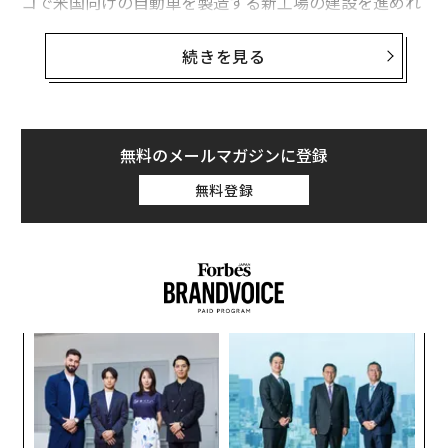
コで米国向けの自動車を製造する新工場の建設を進めれ
ば「重い国境税」を課すと警告。またニューズウィーク
誌は同日、韓国政府がトランプのツイッターアカウント
続きを見る
を常時監視する担当官を任命したと報じた。
米国と長年にわたり友好関係を築いてきた同盟諸国は、
大統領就任後のトランプが、ツイッターを通じて発信す
無料のメールマガジンに登録
る予想外の外交政策に慣れていく必要がある。また、米
無料登録
国内外の企業も、トランプが自分の気に障る企業判断に
対し発する脅しに慣れ、株価への影響に対処する必要が
ある（トヨタの株価はトランプの批判ツイートを受けて
一時3％も急落した）。
キ
目
か。
の
キャ
ン
〜
R S
織
う