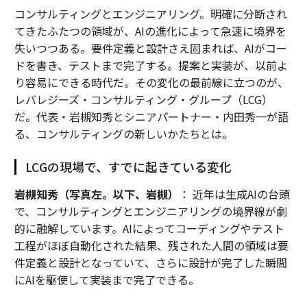
コンサルティングとエンジニアリング。明確に分断され
てきたふたつの領域が、AIの進化によって急速に境界を
失いつつある。要件定義と設計さえ固まれば、AIがコー
ドを書き、テストまで完了する。提案と実装が、以前よ
り容易にできる時代だ。その変化の最前線に立つのが、
レバレジーズ・コンサルティング・グループ（LCG）
だ。代表・岩槻知秀とシニアパートナー・内田秀一が語
る、コンサルティングの新しいかたちとは。
LCGの現場で、すでに起きている変化
岩槻知秀（写真左。以下、岩槻）
： 近年は生成AIの台頭
で、コンサルティングとエンジニアリングの境界線が劇
的に融解しています。AIによってコーディングやテスト
工程がほぼ自動化された結果、残された人間の領域は要
件定義と設計となっていて、さらに設計が完了した瞬間
にAIを駆使して実装まで完了できる。