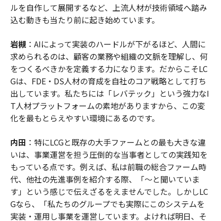
ルを自作して展開するなど、上流人材が技術領域へ踏み
込む動きも当たり前に起き始めています。
岩槻
：AIによって実装のハードルが下がるほど、人間に
求められるのは、顧客の業務や組織の文脈を理解し、何
をつくるべきかを定義する力になります。だからこそLC
Gは、FDE・DS人材の育成を自社のコア戦略として打ち
出しています。私たちには「レバテック」という強力なI
T人材プラットフォームの素地がありますから、この変
化を最もとらえやすい環境にあるのです。
内田
：特にLCGと既存の大手ファームとの最も大きな違
いは、事業運営を担う圧倒的な当事者としての実践知を
もっている点です。例えば、私は前職の総合ファーム時
代、他社の先進事例を紹介する際、「〜と聞いていま
す」という感じで伝えざるをえませんでした。しかしLC
Gなら、「私たちのグループでも実際にこのシステムを
実装・運用し事業を運営しています。よければ明日、そ