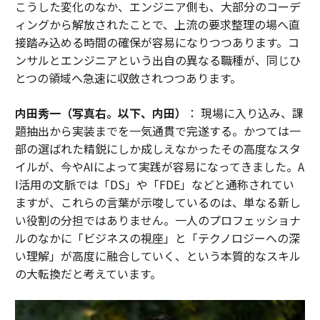
こうした変化のなか、エンジニア側も、大部分のコーデ
ィングから解放されたことで、上流の要求整理の場へ直
接踏み込める時間の確保が容易になりつつあります。コ
ンサルとエンジニアという出自の異なる職種が、同じひ
とつの領域へ急速に収斂されつつあります。
内田秀一（写真右。以下、内田）
： 現場に入り込み、課
題抽出から実装までを一気通貫で完遂する。かつては一
部の選ばれた精鋭にしか成しえなかったその高度なスタ
イルが、今やAIによって実践が容易になってきました。A
I活用の文脈では「DS」や「FDE」などと通称されてい
ますが、これらの言葉が示唆しているのは、単なる新し
い役割の分担ではありません。一人のプロフェッショナ
ルのなかに「ビジネスの視座」と「テクノロジーへの深
い理解」が高度に融合していく、という本質的なスキル
の大転換だと考えています。