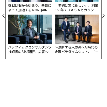
T
挑戦は個から始まり、共創に
「老舗は常に新しい」。創業
よって加速する NORQAIN JA
360年ＹＵＡＳＡとカクシン
PAN 特別座談会
CEO田尻望が語る、AIを超え
る人の価値
パシフィックコンサルタンツ
〜決断する人のAI〜AI時代の
技師長の"北極星"。災害への
金融パラダイムシフト、「超
無力感を乗り越え見つけた、
個別化」の核心 【MUFG×ウ
防災一筋20年の答え
ェルスナビ×PwC】