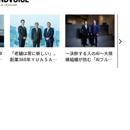
なぜ
術”
変え
月島
ショ
タ
「老舗は常に新しい」。
〜決断する人のAI〜大規
。
創業360年ＹＵＡＳＡと
模組織が挑む「AIフル実
越
カクシンCEO田尻望が語
装」“使う”企業から“動
0
る、AIを超える人の価値
く”企業へ【NTTドコモ
ビジネス×PwC】