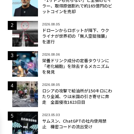
ラー、取得原価割れで約165億円のビ
ットコインを売却
2026.08.05
ドローンからロボットが降下、ウク
ライナが世界初の「無人空挺強襲」
を遂行
2026.08.06
栄養ドリンク成分の定番タウリンに
「老化細胞」を除去するメカニズム
を発見
2026.08.05
ロシアの攻撃で給油所が150キロにわ
たり全滅、ウは米国の引き寄せに奔
走 全面侵攻1623日目
2023.05.03
サムスン、ChatGPTの社内使用禁
止 機密コードの流出受け