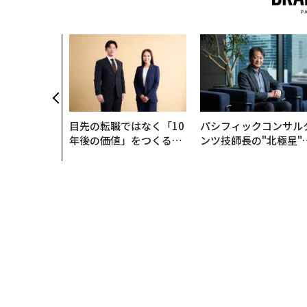
目先の転職ではなく「10
パシフィックコンサル
年後の価値」をつくる─
ンツ技師長の"北極星"
─アサインの長期伴走型
災害への無力感を乗り
支援とは
え見つけた、防災一筋2
年の答え