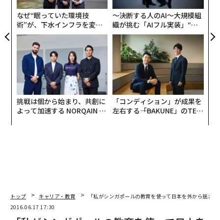
なぜ“眠っていた環境技
〜決断する人のAI〜大規模組
術”が、下水インフラを変え
織が挑む「AIフル実装」“使
たのか──産総研×月島JFE
う”企業から“動く”企業へ【N
アクアソリューションの10年
TTドコモビジネス×PwC】
挑戦は個から始まり、共創に
「コンディション」が成果を
よって加速する NORQAIN JA
左右する――「BAKUNE」のTEN
PAN 特別座談会
TIALが支える「挑戦者の明
日」
トップ
キャリア・教育
「私がシンガポールの教育を使って日本を外から揺さぶ
2016.06.17 17:30