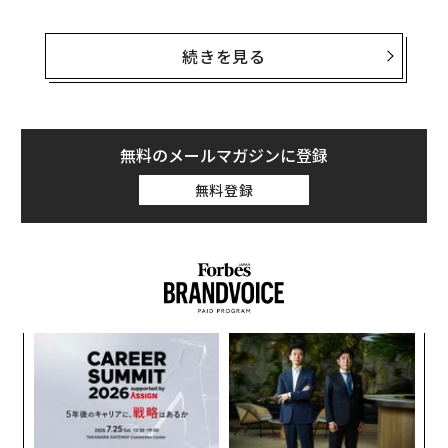
ドレイクはインスタグラム上で新たにナイトクラブをオ
ープンすると発表したが、その詳細は明らかになってい
続きを見る
ない。分かっているのは名前が“The Ballet（ザ・バレ
エ）”で、彼がツアーに出ていないときによく過ごすヒュ
ーストンにオープンすることのみ。どのような施設にな
るのかは発表されていない。
無料のメールマガジンに登録
無料登録
“The Ballet”がストリップクラブになるという報道もあ
るが、一般的に想像するようなものではないようだ。ド
レイクは一流であり、仮にストリップクラブであったと
しても一流のものになるはずだ。実際にドレイク側はス
トリップクラブであることを否定しているが、内容につ
いて明言していないのも確かだ。
“
オ
ジ
「
左右
T