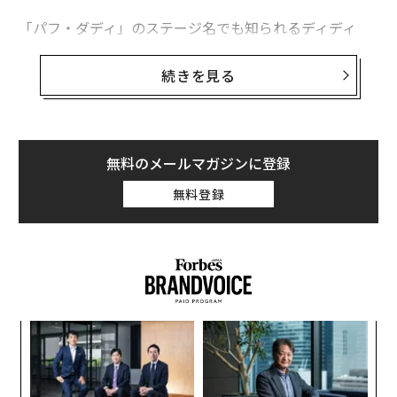
「パフ・ダディ」のステージ名でも知られるディディ
仕事をサボる人が急増中？ 米調査で「怠け者」が明らかに
は、今年度の収入のほとんどをディアジオ社のウォッカ
「シロック」の広告出演費など、音楽活動以外の収入源
続きを見る
ビヨンセのインスタグラムから広報担当者が学ぶべき4つのポイント
で稼いだ。
人工知能とのセックスを実現するリアルドール社 来年にも初号機を発売
予定
これは2位につけたジェイ・Zも同様で、パフ・ダディと
同じくここ１年間で新作アルバムを出さず多数の公演も
無料のメールマガジンに登録
世界のコンサート売上、最高記録に チケット販売は前年比約14%増
行っていないが、自身が立ち上げたエンターテインメン
無料登録
ト企業ロック・ネイションなどから多額の収入を得た。
advertisement
伝
る
モ
A
顧客