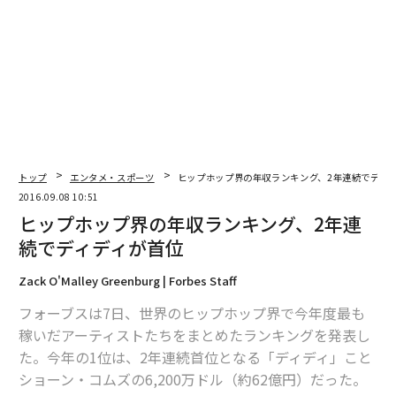
編集＝上田裕資
2026年9月号発売中
トップ
エンタメ・スポーツ
ヒップホップ界の年収ランキング、2年連続でディ
最新号の購入はこちらから
2016.09.08 10:51
ヒップホップ界の年収ランキング、2年連
続でディディが首位
メンバーシップに登録する
Zack O'Malley Greenburg | Forbes Staff
フォーブスは7日、世界のヒップホップ界で今年度最も
稼いだアーティストたちをまとめたランキングを発表し
た。今年の1位は、2年連続首位となる「ディディ」こと
関連記事
ショーン・コムズの6,200万ドル（約62億円）だった。
ヒップホップ界の年収ランキング、2年連続でディディが首位