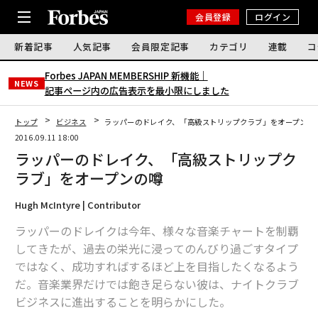
会員登録
ログイン
新着記事
人気記事
会員限定記事
カテゴリ
連載
コ
Forbes JAPAN MEMBERSHIP 新機能｜
NEWS
記事ページ内の広告表示を最小限にしました
トップ
ビジネス
ラッパーのドレイク、「高級ストリップクラブ」をオープンの
2016.09.11 18:00
ラッパーのドレイク、「高級ストリップク
ラブ」をオープンの噂
Hugh McIntyre | Contributor
ラッパーのドレイクは今年、様々な音楽チャートを制覇
してきたが、過去の栄光に浸ってのんびり過ごすタイプ
ではなく、成功すればするほど上を目指したくなるよう
だ。音楽業界だけでは飽き足らない彼は、ナイトクラブ
ビジネスに進出することを明らかにした。