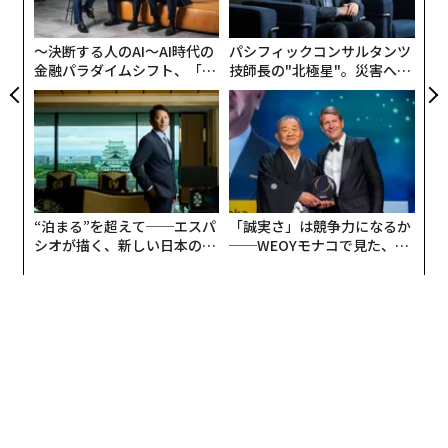
pa
な
〜決断する人のAI〜AI時代の
パシフィックコンサルタンツ
金融パラダイムシフト、「超
技師長の"北極星"。災害への
個別化」の核心 【MUFG×ウ
無力感を乗り越え見つけた、
ェルスナビ×PwC】
防災一筋20年の答え
“泊まる”を超えて──エスパ
「誠実さ」は競争力になるか
シオが描く、新しい日本のラ
──WEOYモナコで見た、く
グジュアリー（前編）
ら寿司の経営哲学
編集＝遠藤宗生