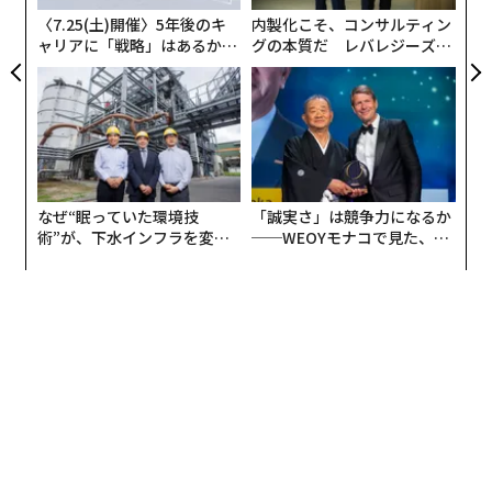
日
〈7.25(土)開催〉5年後のキ
内製化こそ、コンサルティン
ャリアに「戦略」はあるか。
グの本質だ レバレジーズが
トップエグゼクティブのキャ
実践する、次世代ファームの
リアに触れる1日│CAREER S
全貌
UMMIT 2026
なぜ“眠っていた環境技
「誠実さ」は競争力になるか
術”が、下水インフラを変え
──WEOYモナコで見た、く
たのか──産総研×月島JFE
ら寿司の経営哲学
アクアソリューションの10年