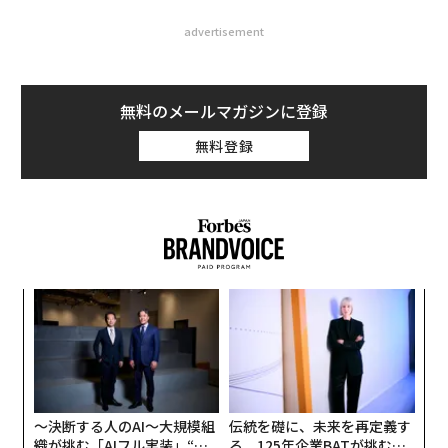
advertisement
無料のメールマガジンに登録
無料登録
“
オ
ジ
エ
設オ
が
が
〜決断する人のAI〜大規模組
伝統を礎に、未来を再定義す
織が挑む「AIフル実装」“使
る 125年企業BATが挑むス