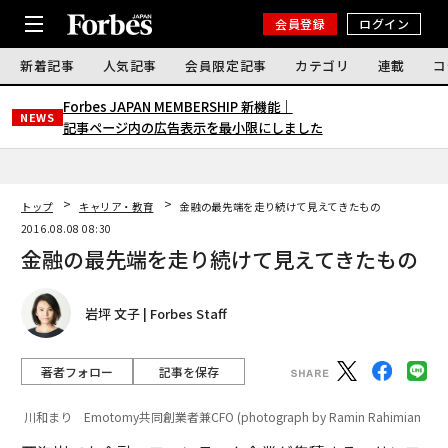
会員登録
ログイン
新着記事
人気記事
会員限定記事
カテゴリ
連載
コ
Forbes JAPAN MEMBERSHIP 新機能｜
NEWS
記事ページ内の広告表示を最小限にしました
トップ
キャリア・教育
金融の最先端を走り続けて見えてきたもの
2016.08.08 08:30
金融の最先端を走り続けて見えてきたもの
岩坪 文子 | Forbes Staff
著者フォロー
記事を保存
川和まり Emotomy共同創業者兼CFO (photograph by Ramin Rahimian