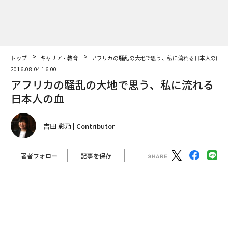
日本人の血
吉田 彩乃 | Contributor
著者フォロー
記事を保存
山下真理 国際連合平和構築支援事務所 次長（photograph by Akina Oka
da）
「新米政務官として、中央アフリカ共和国に派遣された
最初の出張が、一番辛かったですね」。1960年に独立し
て以来、政治的安定期を迎えたことのない中央アフリ
カ。暴動、騒乱、クーデター。人口の9割が一日2ドル以
下で暮らす世界最貧国。そんな国に彼女はたった一人で
放り込まれた。
advertisement