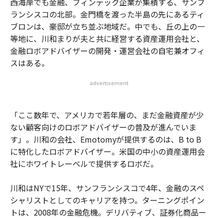
西海岸でも金融、フィンテック企業が集積する、サンフ
ランシスコの北部。金門橋を渡った半島の先にあるティ
ブロンは、豪邸が立ち並ぶ地域だ。中でも、丘の上の一
等地に、川和まりが夫と共に経営する資産運用会社と、
金融ロボアドバイザーの開発・運営会社の自宅兼オフィ
スはある。
advertisement
「ここ数年で、アメリカで若年層の、まだ金融資産が少
ない顧客向けのロボアドバイザーの普及が進んでいま
す」。川和の会社、Emotomyが提供するのは、B to B
に特化したロボアドバイザー。米国の中小の資産運用会
社にホワイトレーベルで提供するロボだ。
川和はNYで15年、サンフランシスコで4年、金融のスペ
シャリストとしてのキャリアを持つ。ターニングポイン
トは、2008年の金融危機。デリバティブ、証券化商品ー