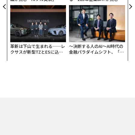
う”企業から“動く”企業へ【N
モークレスな未来
TTドコモビジネス×PwC】
革新は下山で生まれる──レ
〜決断する人のAI〜AI時代の
クサスが新型TZとESに込め
金融パラダイムシフト、「超
た「DISCOVER」の哲学
個別化」の核心 【MUFG×ウ
ェルスナビ×PwC】
トップ
キャリア・教育
アフリカの騒乱の大地で思う、私に流れる日本人の血
2016.08.04 16:00
アフリカの騒乱の大地で思う、私に流れる