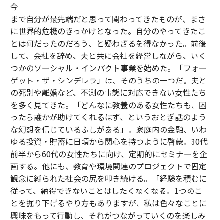
今
まで自分が最先端だと思って関わってきたものが、まさ
に世界的危機のきっかけとなった。自分のやってきたこ
とは何だったのだろう、と疑わざるを得なかった。前後
して、会社を辞め、夫と共に会社を経営しながら、いく
つかのソーシャル・インパクト事業を始めた。「フォー
ゲット・ザ・シンデレラ」は、そのうちの一つだ。夫と
の死別や離婚など、不測の事態に対応できない女性たち
を多く見てきた。「どんなに教養のある女性たちも、困
ったら誰かが助けてくれるはず、というおとぎ話のよう
な幻想を信じているふしがある」。家庭内の金融、いわ
ゆる投資・貯蓄に日頃から関心を持つように啓蒙。30代
前半から60代の女性たちに向け、定期的にセミナーを企
画する。他にも、教育や環境関連のプロジェクトで固定
観念に縛られた社会の尻を叩き続ける。「経験を積むに
従って、納得できないことはしたくなくなる。1つのこ
とを掘り下げるやり方もありますが、私は色々なことに
興味をもって行動し、それがつながっていくのを楽しみ