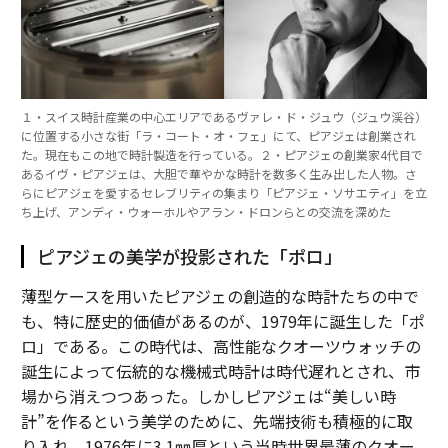
１・スイス時計産業の中心エリアであるヴァレ・ド・ジュウ（ジュウ渓谷）
に位置する小さな街「ラ・コート・オ・フェ」にて、ピアジェは創業され
た。現在もこの地で時計製造を行っている。２・ピアジェの創業家4代目で
あるイヴ・ピアジェは、大胆で華やかな時計を数多く生み出した人物。さ
らにピアジェを愛するセレブリティの集まり「ピアジェ・ソサエティ」を立
ち上げ、アンディ・ウォーホルやアラン・ドロンらとの交流を深めた
ピアジェの美学が投影された「ポロ」
薄型ケースを用いたピアジェの創造的な時計たちの中で
も、特に歴史的価値があるのが、1979年に誕生した「ポ
ロ」である。この時代は、高性能なクオーツウォッチの
誕生によって伝統的な機械式時計は時代遅れとされ、市
場から消えつつあった。しかしピアジェは“美しい時
計”を作るという美学のために、先端技術も積極的に取
り入れ、1976年に3.1㎜厚という当時世界最薄のクオー