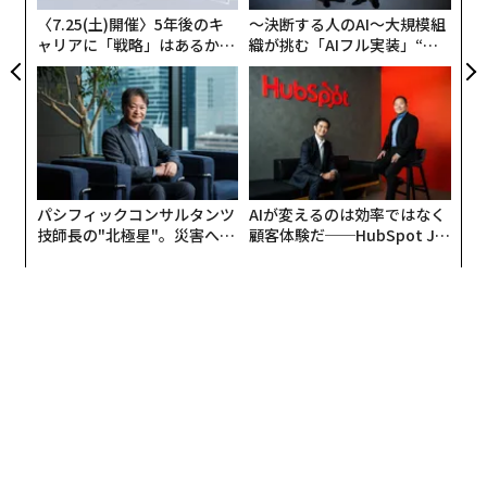
日
〈7.25(土)開催〉5年後のキ
〜決断する人のAI〜大規模組
ャリアに「戦略」はあるか。
織が挑む「AIフル実装」“使
トップエグゼクティブのキャ
う”企業から“動く”企業へ【N
リアに触れる1日│CAREER S
TTドコモビジネス×PwC】
UMMIT 2026
パシフィックコンサルタンツ
AIが変えるのは効率ではなく
技師長の"北極星"。災害への
顧客体験だ──HubSpot Ja
無力感を乗り越え見つけた、
panが語る「Grow Better」
防災一筋20年の答え
な組織のつくり方