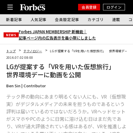
会員登録
ログイン
新着記事
人気記事
会員限定記事
カテゴリ
連載
コ
Forbes JAPAN MEMBERSHIP 新機能｜
NEWS
記事ページ内の広告表示を最小限にしました
トップ
テクノロジー
LGが提案する「VRを用いた仮想旅行」 世界環境デーに
2016.07.02 08:00
LGが提案する「VRを用いた仮想旅行」
世界環境デーに動画を公開
Ben Sin | Contributor
テック界の動向にあまり明るくない人にも、VR（仮想現
実）がデジタルメディアの未来を担うものであるという
評判は届いているのではないだろうか。VRヘッドセット
がスマホやPCのように日常に溶け込む日はまだ先であ
り、VRが過大評価されている感はあるが、VRを推進しよ