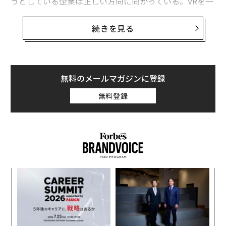
うとしている企業は正しい方向に向かっている。VRを一
般に浸透させるには面白いゲームやソフトウェアも必要
だが、重要なのはユーザーが自ら生み出すコンテンツな
続きを見る
のかもしれない。
そこで韓国のLGが今年に入って発表したのが、フラッグ
シップのスマホG5と共に使うための360度カメラだ。没
無料のメールマガジンに登録
入感の高い360度動画を簡単に撮影できると、ユーザー
無料登録
の間で好評だ。
LGはこのカメラをプロモートするため、6月5日の「世界
環境デー」に合わせて世界的な史跡を撮影した動画を発
表した。同社の従業員が撮影したという2分間の動画に
は、エッフェル塔や万里の長城、シドニーのオペラハウ
内
ス、韓国の昌徳宮などが登場し、360度動画の可能性を
変え
グ
垣間見ることができる。
FE
実
「
0年
全
左右
T