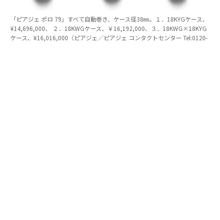
「ピアジェ ポロ 79」すべて自動巻き、ケース径38㎜。１．18KYGケース、
¥14,696,000、 ２．18KWGケース、￥16,192,000、３．18KWG×18KYG
ケース、¥16,016,000〈ピアジェ／ピアジェ コンタクトセンター Tel:0120-
73-1874〉
進化するスタイルを楽しむ
1979年に誕生した「ポロ」はそのスタイルを継承しなが
ら、時代に合わせて進化を重ねた、そして2016年に誕生
した「ピアジェ ポロ S」によって、モダンなラグジュ
アリースポーツウォッチとしての地位を確立する。ケー
スはラウンドだが、ダイヤルはクッション型になってお
り、シンプルなデザインの中に表現力の高さが見える。
この人気モデルが、2026年に「ピアジェ ポロ シグネチ
ャー」として進化を果たした。ダイヤルのゴドロン模様
が、より立体的かつ表情豊かになっており、美しい時計
を作りたいという気持ちの強さを感じさせる。