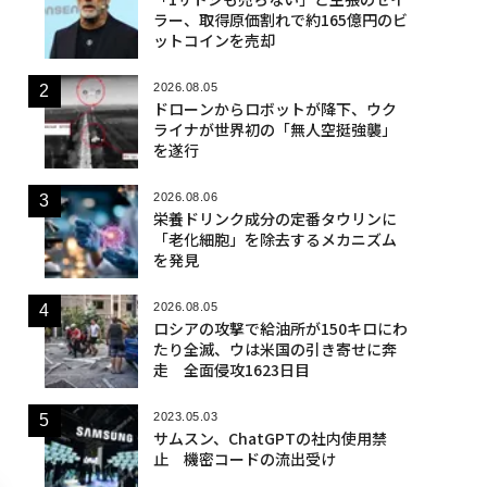
ラー、取得原価割れで約165億円のビ
ットコインを売却
2026.08.05
ドローンからロボットが降下、ウク
ライナが世界初の「無人空挺強襲」
を遂行
2026.08.06
栄養ドリンク成分の定番タウリンに
「老化細胞」を除去するメカニズム
を発見
2026.08.05
ロシアの攻撃で給油所が150キロにわ
たり全滅、ウは米国の引き寄せに奔
走 全面侵攻1623日目
2023.05.03
サムスン、ChatGPTの社内使用禁
止 機密コードの流出受け