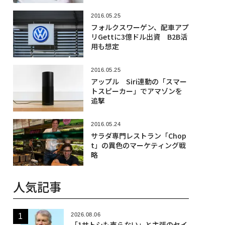
2016.05.25
フォルクスワーゲン、配車アプ
リGettに3億ドル出資 B2B活
用も想定
2016.05.25
アップル Siri連動の「スマー
トスピーカー」でアマゾンを
追撃
2016.05.24
サラダ専門レストラン「Chop
t」の異色のマーケティング戦
略
人気記事
2026.08.06
「1サトシも売らない」と主張のセイ