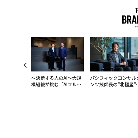
〜決断する人のAI〜大規
パシフィックコンサル
模組織が挑む「AIフル実
ンツ技師長の"北極星"
装」“使う”企業から“動
災害への無力感を乗り
く”企業へ【NTTドコモ
え見つけた、防災一筋2
ビジネス×PwC】
年の答え