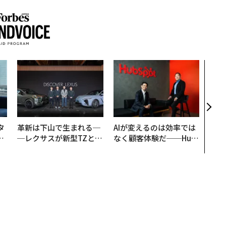
「誠
るか
見た
学
タ
革新は下山で生まれる─
AIが変えるのは効率では
。
─レクサスが新型TZとE
なく顧客体験だ──Hub
越
Sに込めた「DISCOVE
Spot Japanが語る「Gr
0
R」の哲学
ow Better」な組織のつ
くり方