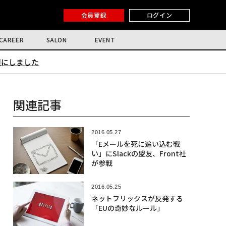
会員登録
ログイン
CAREER
SALON
EVENT
限にしました
関連記事
2016.05.27
「Eメールを死に追い込む戦
い」にSlackの盟友、Front社
が参戦
2016.05.25
ネットフリックスが反発する
「EUの奇妙なルール」