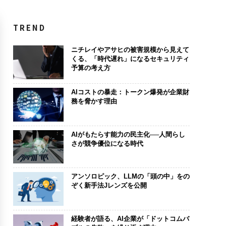
TREND
ニチレイやアサヒの被害規模から見えて
くる、「時代遅れ」になるセキュリティ
予算の考え方
AIコストの暴走：トークン爆発が企業財
務を脅かす理由
AIがもたらす能力の民主化──人間らし
さが競争優位になる時代
アンソロピック、LLMの「頭の中」をの
ぞく新手法Jレンズを公開
経験者が語る、AI企業が「ドットコムバ