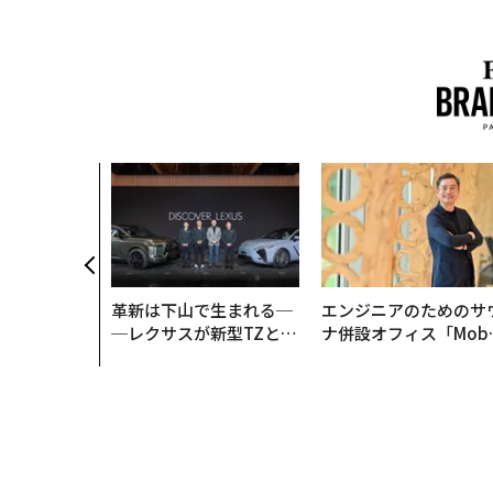
のは効率では
だ──Hub
anが語る「Gr
r」な組織のつ
革新は下山で生まれる─
エンジニアのためのサ
─レクサスが新型TZとE
ナ併設オフィス「Mobi
Sに込めた「DISCOVE
s Park」がオープン─
R」の哲学
タマディックが健康経
を徹底する理由