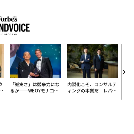
〈7
のキ
ある
ティ
る1日
T 20
ウ
「誠実さ」は競争力にな
内製化こそ、コンサルテ
u
るか──WEOYモナコで
ィングの本質だ レバレ
─
見た、くら寿司の経営哲
ジーズが実践する、次世
営
学
代ファームの全貌