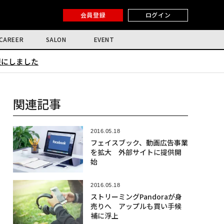
会員登録
ログイン
CAREER
SALON
EVENT
限にしました
関連記事
2016.05.18
フェイスブック、動画広告事業
を拡大 外部サイトに提供開
始
2016.05.18
ストリーミングPandoraが身
売りへ アップルも買い手候
補に浮上