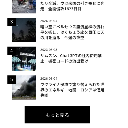
たり全滅、ウは米国の引き寄せに奔
走 全面侵攻1623日目
2026.08.04
暗い空にペルセウス座流星群の流れ
星を探し、はくちょう座を目印に天
の川を辿る 今週の夜空
2023.05.03
サムスン、ChatGPTの社内使用禁
止 機密コードの流出受け
2026.08.04
ウクライナ侵攻で塗り替えられた世
界のエネルギー地図 ロシアは信用
失墜
もっと見る