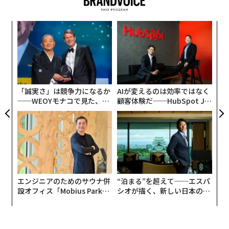
パ
技
無
目
防
の
ン
「誠実さ」は競争力になるか
AIが変えるのは効率ではなく
──WEOYモナコで見た、く
顧客体験だ──HubSpot Ja
ら寿司の経営哲学
panが語る「Grow Better」
な組織のつくり方
エンジニアのためのサウナ併
“泊まる”を超えて──エスパ
設オフィス「Mobius Park」
シオが描く、新しい日本のラ
がオープン──タマディック
グジュアリー（前編）
が健康経営を徹底する理由