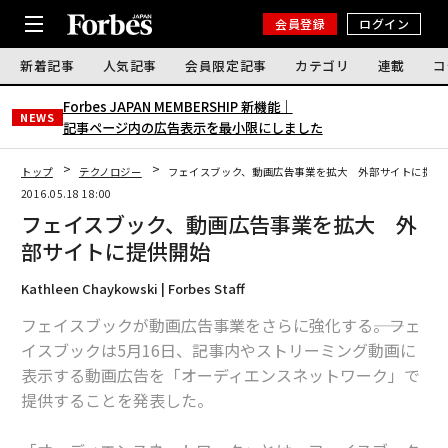
会員登録
ログイン
新着記事
人気記事
会員限定記事
カテゴリ
連載
コ
Forbes JAPAN MEMBERSHIP 新機能｜
NEWS
記事ページ内の広告表示を最小限にしました
トップ
テクノロジー
フェイスブック、動画広告事業を拡大 外部サイトに提
2016.05.18 18:00
フェイスブック、動画広告事業を拡大 外
部サイトに提供開始
Kathleen Chaykowski | Forbes Staff
フェイスブックが動画広告事業をさらに強化する――。フェ
イスブックは5月16日、記事内やストリーミング動画に
表示する動画広告を「オーディエンスネットワーク」で
提供することを発表した。