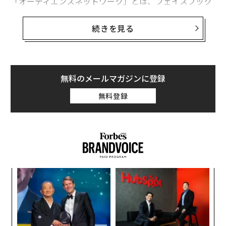
「オーディエンスネットワーク」とは、フェイスブック
上でユーザーに表示している広告を外部のモバイルアプ
リやウェブ上に提供する機能だ。これにより、企業の広
続きを見る
告担当者は、自社の広告キャンペーンを、フェイスブッ
クを起点により多くの場所に拡大できる。
フェイスブックが「オーディエンスネットワーク」で動
無料のメールマガジンに登録
画広告を売り始めたのは2015年の夏ごろだ。しかし、モ
無料登録
バイルアプリでしか表示できず、ユーザーがアクション
を起こした場合に広告費が発生する「ダイレクトレスポ
ンス広告」のみだった。
パ
技
無
目
防
の
ン