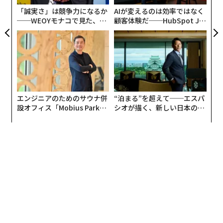
「誠実さ」は競争力になるか
AIが変えるのは効率ではなく
──WEOYモナコで見た、く
顧客体験だ──HubSpot Ja
ら寿司の経営哲学
panが語る「Grow Better」
な組織のつくり方
エンジニアのためのサウナ併
“泊まる”を超えて──エスパ
設オフィス「Mobius Park」
シオが描く、新しい日本のラ
がオープン──タマディック
グジュアリー（前編）
が健康経営を徹底する理由