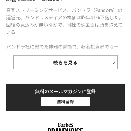
フェイスブックが「銃器販売をやめられない」5つの理由
音楽ストリーミングサービス、パンドラ（Pandora）の
フェイスブック、「言論操作は無い」と反論 掲載ポリシーを公開
運営元、パンドラメディアの株価は昨年41%下落した。
回復の見込みが無いなかで、同社の株主らは頭を抱えて
いる。
タグ：
Facebook/フェイスブック
デル／Dell
emarketer
パンドラ社に宛てた非難の書簡で、著名投資家でカー
ル・アイカーンの弟子としても知られるキース・マイス
advertisement
ターは、同社に身売りを迫っている。
続きを見る
マイスターが率いる投資ファンドのコーベックス・マネ
ジメントは5月16日夜、パンドラ株の株式シェアを2.1%
から8.3% に増加させたと発表。追加購入したコール・
無料のメールマガジンに登録
オプションも含めれば、持ち分は9.9% に達し、筆頭株
無料登録
主となったコーベックス社は売却への動きを開始した。