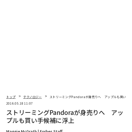
編集＝上田裕資
2026年9月号発売中
最新号の購入はこちらから
メンバーシップに登録する
関連記事
トップ
テクノロジー
ストリーミングPandoraが身売りへ アップルも買い手
2016.05.18 11:07
ストリーミングPandoraが身売りへ アップルも買い手候補に浮上
ストリーミングPandoraが身売りへ アッ
プルも買い手候補に浮上
アップルは中国を自動運転カーの実験場にする 米アナリストの観測
Maggie McGrath | Forbes Staff